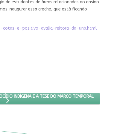
ágio de estudantes de áreas relacionadas ao ensino
mos inaugurar essa creche, que está ficando
-cotas-e-positivo-avalia-reitora-da-unb.html
S DENUNCIAM GENOCÍDIO INDÍGENA E A TESE DO MARCO TEMPORAL
CÍDIO INDÍGENA E A TESE DO MARCO TEMPORAL