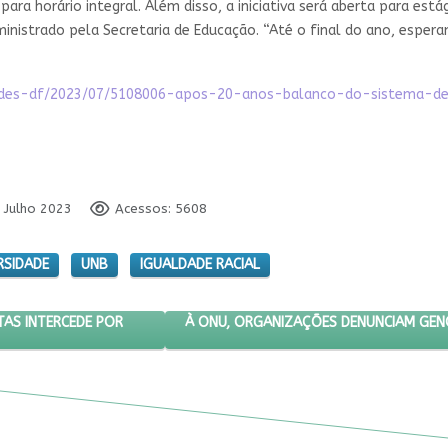
para horário integral. Além disso, a iniciativa será aberta para est
inistrado pela Secretaria de Educação. “Até o final do ano, espera
cidades-df/2023/07/5108006-apos-20-anos-balanco-do-sistema-de
0 Julho 2023
Acessos: 5608
RSIDADE
UNB
IGUALDADE RACIAL
AL DE JORNALISTAS INTERCEDE POR ASSANGE
PRÓXIMO ARTIGO: À ONU, ORGANIZAÇÕE
À ONU, ORGANIZAÇÕES DENUNCIAM GENO
TAS INTERCEDE POR