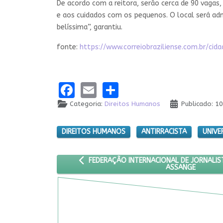
De acordo com a reitora, serão cerca de 90 vagas, 
e aos cuidados com os pequenos. O local será adm
belíssima”, garantiu.
fonte:
https://www.correiobraziliense.com.br/
Facebook
Email
Share
Categoria:
Direitos Humanos
Publicado: 1
DIREITOS HUMANOS
ANTIRRACISTA
UNIVE
ARTIGO ANTERIOR: FEDERAÇÃO INTERNACION
FEDERAÇÃO INTERNACIONAL DE JORNALIS
ASSANGE