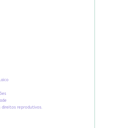
Laico
xões
dade
direitos reprodutivos.