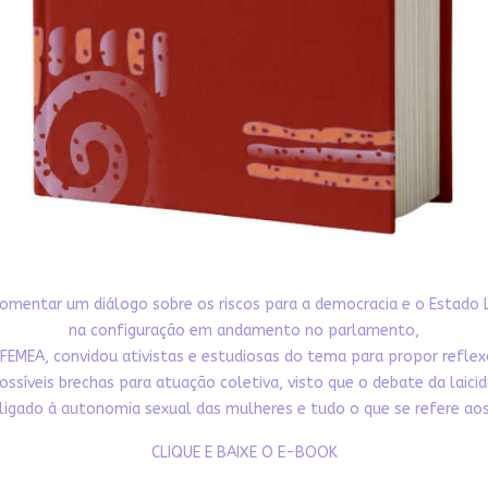
omentar um diálogo sobre os riscos para a democracia e o Estado 
na configuração em andamento no parlamento,
FEMEA, convidou ativistas e estudiosas do tema para propor refle
ossíveis brechas para atuação coletiva, visto que o debate da laici
ligado à autonomia sexual das mulheres e tudo o que se refere aos 
CLIQUE E BAIXE O E-BOOK