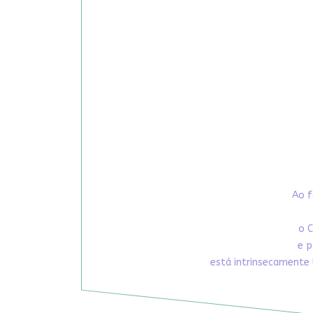
Ao f
o C
e p
está intrinsecamente 