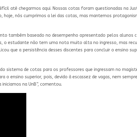
 difícil até chegarmos aqui. Nossas cotas foram questionadas na Jus
tão, hoje, nós cumprimos a lei das cotas, mas mantemos protagon
ento também baseado no desempenho apresentado pelos alunos cot
s, o estudante não tem uma nota muito alta no ingresso, mas recu
cou que a persistência desses discentes para concluir o ensino supe
do sistema de cotas para os professores que ingressam no magisté
 o ensino superior, pois, devido à escassez de vagas, nem sempre
a iniciamos na UnB”, comentou.