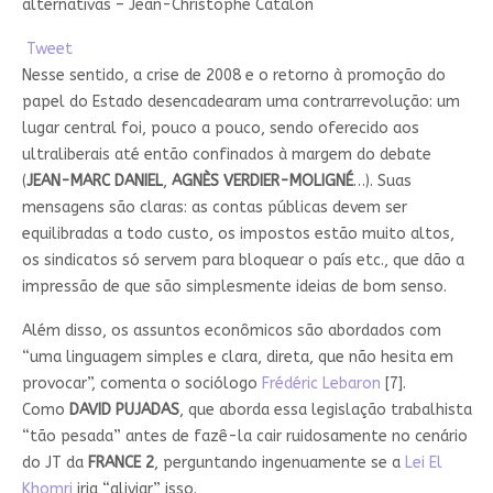
alternativas – Jean-Christophe Catalon
Tweet
Nesse sentido, a crise de 2008 e o retorno à promoção do
papel do Estado desencadearam uma contrarrevolução: um
lugar central foi, pouco a pouco, sendo oferecido aos
ultraliberais até então confinados à margem do debate
(
JEAN-MARC DANIEL
,
AGNÈS VERDIER-MOLIGNÉ
…). Suas
mensagens são claras: as contas públicas devem ser
equilibradas a todo custo, os impostos estão muito altos,
os sindicatos só servem para bloquear o país etc., que dão a
impressão de que são simplesmente ideias de bom senso.
Além disso, os assuntos econômicos são abordados com
“uma linguagem simples e clara, direta, que não hesita em
provocar”, comenta o sociólogo
Frédéric Lebaron
[7].
Como
DAVID PUJADAS
, que aborda essa legislação trabalhista
“tão pesada” antes de fazê-la cair ruidosamente no cenário
do JT da
FRANCE 2
, perguntando ingenuamente se a
Lei El
Khomri
iria “aliviar” isso.