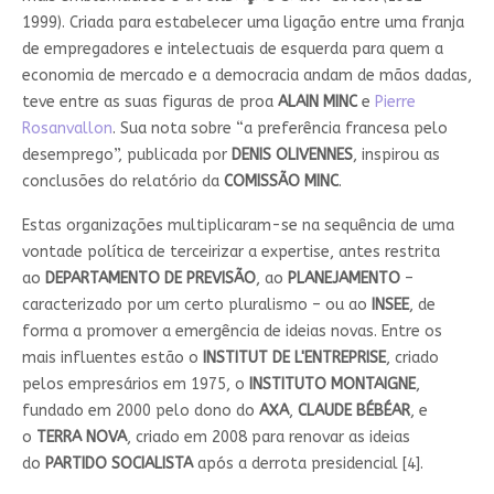
1999). Criada para estabelecer uma ligação entre uma franja
de empregadores e intelectuais de esquerda para quem a
economia de mercado e a democracia andam de mãos dadas,
teve entre as suas figuras de proa
ALAIN MINC
e
Pierre
Rosanvallon
. Sua nota sobre “a preferência francesa pelo
desemprego”, publicada por
DENIS
OLIVENNES
, inspirou as
conclusões do relatório da
COMISSÃO MINC
.
Estas organizações multiplicaram-se na sequência de uma
vontade política de terceirizar a expertise, antes restrita
ao
DEPARTAMENTO DE PREVISÃO
, ao
PLANEJAMENTO
–
caracterizado por um certo pluralismo – ou ao
INSEE
, de
forma a promover a emergência de ideias novas. Entre os
mais influentes estão o
INSTITUT DE L'ENTREPRISE
, criado
pelos empresários em 1975, o
INSTITUTO MONTAIGNE
,
fundado em 2000 pelo dono do
AXA
,
CLAUDE BÉBÉAR
, e
o
TERRA NOVA
, criado em 2008 para renovar as ideias
do
PARTIDO SOCIALISTA
após a derrota presidencial [4].