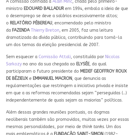
A comissão confiada a
Alain Minc
, criada pelo primeiro-
ministro
EDOUARD BALLADUR
em 1994, embala a ideia de que
o desemprego se deve a salários excessivamente altos;
o
RELATÓRIO PÉBEREAU
, encomendado pelo ministro
da
FAZENDA
Thierry Breton
, em 2005, faz uma leitura
dramatizada da dívida pública, contribuindo para torná-la
um dos temas da eleição presidencial de 2007.
Sem esquecer a
Comissão Attali
, constituída por
Nicolas
Sarkozy
no ano da sua chegada ao
ELYSÉE
, da qual
participaram o futuro presidente do
MEDEF
GEOFFROY ROUX
DE BÉZIEUX
e
EMMANUEL MACRON
, que denuncia as
regulamentações que restringem a iniciativa privada e insiste
em que a as reformas recomendadas sejam “perseguidas (...)
independentemente de quais sejam as maiorias” políticas.
Além dessas grandes reuniões pontuais, os dogmas
neoliberais também são promovidos, muitas vezes por essas
mesmas personalidades, por meio de
think tanks
. Um dos
mais emblemáticos é a
FUNDAÇÃO SAINT-SIMON
(1982-