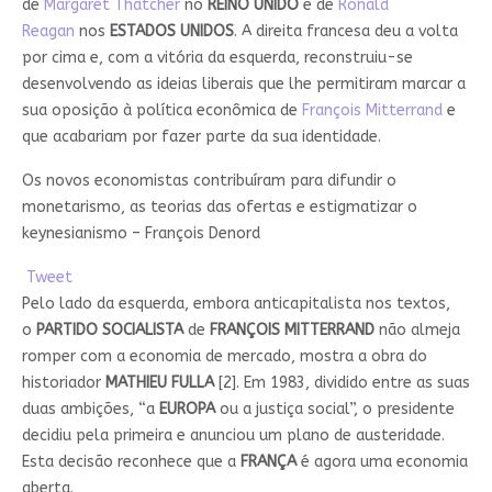
de
Margaret Thatcher
no
REINO UNIDO
e de
Ronald
Reagan
nos
ESTADOS UNIDOS
. A direita francesa deu a volta
por cima e, com a vitória da esquerda, reconstruiu-se
desenvolvendo as ideias liberais que lhe permitiram marcar a
sua oposição à política econômica de
François Mitterrand
e
que acabariam por fazer parte da sua identidade.
Os novos economistas contribuíram para difundir o
monetarismo, as teorias das ofertas e estigmatizar o
keynesianismo – François Denord
Tweet
Pelo lado da esquerda, embora anticapitalista nos textos,
o
PARTIDO SOCIALISTA
de
FRANÇOIS MITTERRAND
não almeja
romper com a economia de mercado, mostra a obra do
historiador
MATHIEU FULLA
[2]. Em 1983, dividido entre as suas
duas ambições, “a
EUROPA
ou a justiça social”, o presidente
decidiu pela primeira e anunciou um plano de austeridade.
Esta decisão reconhece que a
FRANÇA
é agora uma economia
aberta.