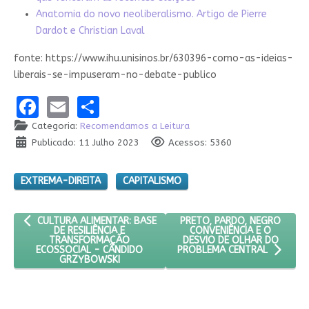
Anatomia do novo neoliberalismo. Artigo de Pierre
Dardot e Christian Laval
fonte: https://www.ihu.unisinos.br/630396-como-as-ideias-
liberais-se-impuseram-no-debate-publico
Facebook
Email
Share
Categoria:
Recomendamos a Leitura
Publicado: 11 Julho 2023
Acessos: 5360
EXTREMA-DIREITA
CAPITALISMO
ARTIGO ANTERIOR: CULTURA ALIMENTAR: BASE DE RESILIÊNCIA
PRÓXIMO ARTIGO: PRETO, P
PRETO, PARDO, NEGRO
CULTURA ALIMENTAR: BASE
CONVENIÊNCIA E O
DE RESILIÊNCIA E
DESVIO DE OLHAR DO
TRANSFORMAÇÃO
ECOSSOCIAL - CÂNDIDO
PROBLEMA CENTRAL
GRZYBOWSKI