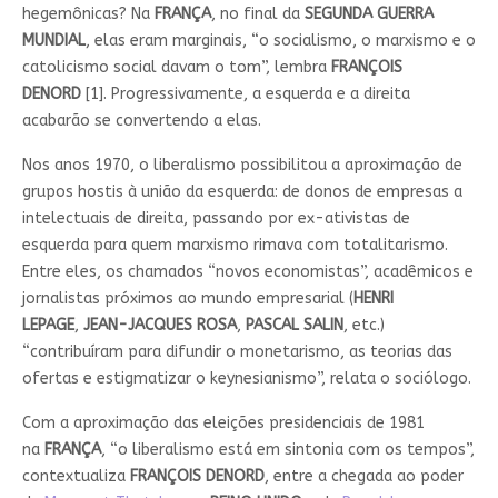
hegemônicas? Na
FRANÇA
, no final da
SEGUNDA GUERRA
MUNDIAL
, elas eram marginais, “o socialismo, o marxismo e o
catolicismo social davam o tom”, lembra
FRANÇOIS
DENORD
[1]. Progressivamente, a esquerda e a direita
acabarão se convertendo a elas.
Nos anos 1970, o liberalismo possibilitou a aproximação de
grupos hostis à união da esquerda: de donos de empresas a
intelectuais de direita, passando por ex-ativistas de
esquerda para quem marxismo rimava com totalitarismo.
Entre eles, os chamados “novos economistas”, acadêmicos e
jornalistas próximos ao mundo empresarial (
HENRI
LEPAGE
,
JEAN-JACQUES ROSA
,
PASCAL SALIN
, etc.)
“contribuíram para difundir o monetarismo, as teorias das
ofertas e estigmatizar o keynesianismo”, relata o sociólogo.
Com a aproximação das eleições presidenciais de 1981
na
FRANÇA
, “o liberalismo está em sintonia com os tempos”,
contextualiza
FRANÇOIS
DENORD
, entre a chegada ao poder