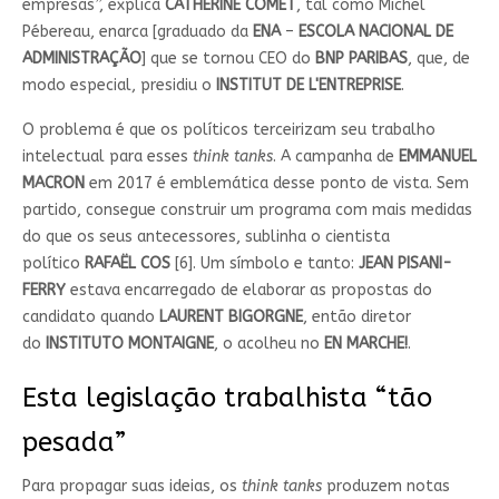
empresas”, explica
CATHERINE COMET
, tal como Michel
Pébereau, enarca [graduado da
ENA
–
ESCOLA
NACIONAL DE
ADMINISTRAÇÃO
] que se tornou CEO do
BNP PARIBAS
, que, de
modo especial, presidiu o
INSTITUT DE L'ENTREPRISE
.
O problema é que os políticos terceirizam seu trabalho
intelectual para esses
think tanks
. A campanha de
EMMANUEL
MACRON
em 2017 é emblemática desse ponto de vista. Sem
partido, consegue construir um programa com mais medidas
do que os seus antecessores, sublinha o cientista
político
RAFAËL COS
[6]. Um símbolo e tanto:
JEAN PISANI-
FERRY
estava encarregado de elaborar as propostas do
candidato quando
LAURENT BIGORGNE
, então diretor
do
INSTITUTO MONTAIGNE
, o acolheu no
EN MARCHE!
.
Esta legislação trabalhista “tão
pesada”
Para propagar suas ideias, os
think tanks
produzem notas