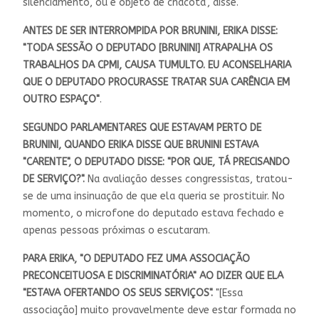
silenciamento, ou é objeto de chacota", disse.
ANTES DE SER INTERROMPIDA POR BRUNINI, ERIKA DISSE:
"TODA SESSÃO O DEPUTADO [BRUNINI] ATRAPALHA OS
TRABALHOS DA CPMI, CAUSA TUMULTO. EU ACONSELHARIA
QUE O DEPUTADO PROCURASSE TRATAR SUA CARÊNCIA EM
OUTRO ESPAÇO"
.
SEGUNDO PARLAMENTARES QUE ESTAVAM PERTO DE
BRUNINI, QUANDO ERIKA DISSE QUE BRUNINI ESTAVA
"CARENTE", O DEPUTADO DISSE: "POR QUE, TÁ PRECISANDO
DE SERVIÇO?".
Na avaliação desses congressistas, tratou-
se de uma insinuação de que ela queria se prostituir. No
momento, o microfone do deputado estava fechado e
apenas pessoas próximas o escutaram.
PARA ERIKA, "O DEPUTADO FEZ UMA ASSOCIAÇÃO
PRECONCEITUOSA E DISCRIMINATÓRIA" AO DIZER QUE ELA
"ESTAVA OFERTANDO OS SEUS SERVIÇOS".
"[Essa
associação] muito provavelmente deve estar formada no