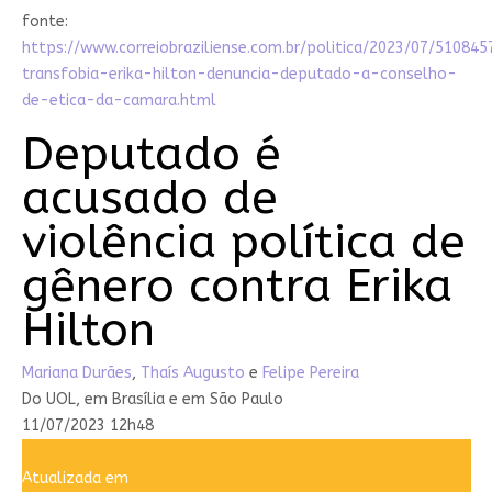
fonte:
https://www.correiobraziliense.com.br/politica/2023/07/510845
transfobia-erika-hilton-denuncia-deputado-a-conselho-
de-etica-da-camara.html
Deputado é
acusado de
violência política de
gênero contra Erika
Hilton
Mariana Durães
,
Thaís Augusto
e
Felipe Pereira
Do UOL, em Brasília e em São Paulo
11/07/2023 12h48
Atualizada em