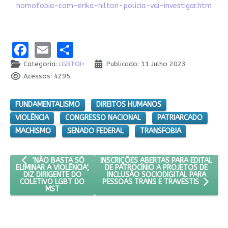
homofobia-com-erika-hilton-policia-vai-investigar.htm
Facebook
Email
Share
Categoria:
LGBTQI+
Publicado: 11 Julho 2023
Acessos: 4295
FUNDAMENTALISMO
DIREITOS HUMANOS
VIOLÊNCIA
CONGRESSO NACIONAL
PATRIARCADO
MACHISMO
SENADO FEDERAL
TRANSFOBIA
ARTIGO ANTERIOR: ‘NÃO BASTA SÓ ELIMINAR A VIOLÊNCIA’, DI
PRÓXIMO ARTIGO: INSCRIÇÕES ABERTA
INSCRIÇÕES ABERTAS PARA EDITAL
‘NÃO BASTA SÓ
DE PATROCÍNIO A PROJETOS DE
ELIMINAR A VIOLÊNCIA’,
INCLUSÃO SOCIODIGITAL PARA
DIZ DIRIGENTE DO
COLETIVO LGBT DO
PESSOAS TRANS E TRAVESTIS
MST