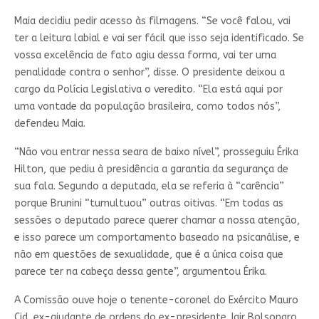
Maia decidiu pedir acesso às filmagens. “Se você falou, vai
ter a leitura labial e vai ser fácil que isso seja identificado. Se
vossa excelência de fato agiu dessa forma, vai ter uma
penalidade contra o senhor”, disse. O presidente deixou a
cargo da Polícia Legislativa o veredito. “Ela está aqui por
uma vontade da população brasileira, como todos nós”,
defendeu Maia.
“Não vou entrar nessa seara de baixo nível”, prosseguiu Érika
Hilton, que pediu à presidência a garantia da segurança de
sua fala. Segundo a deputada, ela se referia à “carência”
porque Brunini “tumultuou” outras oitivas. “Em todas as
sessões o deputado parece querer chamar a nossa atenção,
e isso parece um comportamento baseado na psicanálise, e
não em questões de sexualidade, que é a única coisa que
parece ter na cabeça dessa gente”, argumentou Érika.
A Comissão ouve hoje o tenente-coronel do Exército Mauro
Cid, ex-ajudante de ordens do ex-presidente Jair Bolsonaro