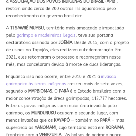
a
ASSOCIAÇÃO DOS POVOS INDÍGENAS DO BRASIL
(
APIB
),
restam ainda cerca de 200 outras TIs aguardando pelo
reconhecimento do governo brasileiro.
A
TI SAWRÉ MUYBU
, território mais ameaçado e impactado
pelo
garimpo e madeireiros ilegais
, teve sua portaria
declaratória assinada por
JOÊNIA
. Desde 2015, com o projeto
de usinas no Tapajós, eles realizam autodemarcação. Em
2021, eles retomaram o processo e recomeçariam neste
mês, mas cancelaram devido à morte de duas lideranças.
Enquanto isso não ocorre, entre 2010 e 2021 a
invasão
garimpeira às terras indígenas
cresceu mais de sete vezes,
segundo o
MAPBIOMAS
. O
PARÁ
é o Estado brasileiro com a
maior concentração de áreas garimpadas, 113.777 hectares.
Entre os povos indígenas com maior área invadida pelo
garimpo, os
MUNDURUKU
ocupam o segundo lugar, com
menos invasões que os
KAYAPÓ
— também no
PARÁ
— mas
superando os
YANOMAMI
, cujo território está em
RORAIMA
,
fronteira com a
VENEZUELA
. “As balsas de garimpo nunca