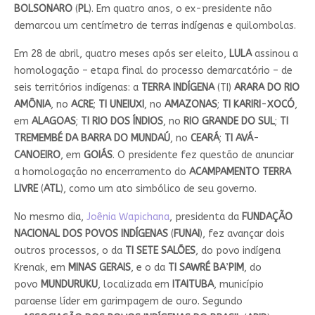
BOLSONARO
(
PL
). Em quatro anos, o ex-presidente não
demarcou um centímetro de terras indígenas e quilombolas.
Em 28 de abril, quatro meses após ser eleito,
LULA
assinou a
homologação – etapa final do processo demarcatório – de
seis territórios indígenas: a
TERRA INDÍGENA
(TI)
ARARA DO RIO
AMÔNIA
, no
ACRE
;
TI UNEIUXI
, no
AMAZONAS
;
TI KARIRI
-
XOCÓ
,
em
ALAGOAS
;
TI RIO DOS ÍNDIOS
, no
RIO GRANDE DO SUL
;
TI
TREMEMBÉ DA BARRA DO MUNDAÚ
, no
CEARÁ
;
TI AVÁ
-
CANOEIRO
, em
GOIÁS
. O presidente fez questão de anunciar
a homologação no encerramento do
ACAMPAMENTO TERRA
LIVRE
(
ATL
), como um ato simbólico de seu governo.
No mesmo dia,
Joênia Wapichana
, presidenta da
FUNDAÇÃO
NACIONAL DOS POVOS INDÍGENAS
(
FUNAI
), fez avançar dois
outros processos, o da
TI SETE SALÕES
, do povo indígena
Krenak, em
MINAS GERAIS
, e o da
TI SAWRÉ BA
’
PIM
, do
povo
MUNDURUKU
, localizada em
ITAITUBA
, município
paraense líder em garimpagem de ouro. Segundo