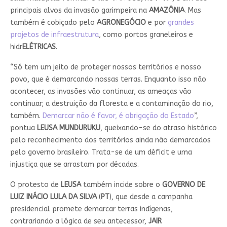
principais alvos da invasão garimpeira na
AMAZÔNIA
. Mas
também é cobiçado pelo
AGRONEGÓCIO
e por
grandes
projetos de infraestrutura
, como portos graneleiros e
hidr
ELÉTRICAS
.
“Só tem um jeito de proteger nossos territórios e nosso
povo, que é demarcando nossas terras. Enquanto isso não
acontecer, as invasões vão continuar, as ameaças vão
continuar; a destruição da floresta e a contaminação do rio,
também.
Demarcar não é favor, é obrigação do Estado
”,
pontua
LEUSA MUNDURUKU
, queixando-se do atraso histórico
pelo reconhecimento dos territórios ainda não demarcados
pelo governo brasileiro. Trata-se de um déficit e uma
injustiça que se arrastam por décadas.
O protesto de
LEUSA
também incide sobre o
GOVERNO DE
LUIZ INÁCIO LULA DA SILVA
(
PT
), que desde a campanha
presidencial promete demarcar terras indígenas,
contrariando a lógica de seu antecessor,
JAIR