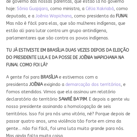
de governo das nossas parentas, que estão lá no governo
hoje:
Sônia Guajajara
, como ministra, a
Célia Xakriabá
, como
deputada, e a
Joênia Wapichana
, como presidenta da
FUNAI
.
Mas não é fácil para elas, que são mulheres indígenas, que
estão ali para lutar contra um grupo antindígena,
parlamentares que são contra os povos indígenas.
TU JÁ ESTIVESTE EM BRASÍLIA DUAS VEZES DEPOIS DA ELEIÇÃO
DO PRESIDENTE LULA E DA POSSE DE JOÊNIA WAPICHANA NA
FUNAI. COMO FOI LÁ?
A gente foi para
BRASÍLIA
e estivemos com a
presidenta
JOÊNIA
exigindo a
demarcação dos territórios
, e
fomos atendidos. Vimos que ela assinou um relatório
declaratório do território
SAWRÉ BA
’
PIM
. E depois a gente viu
nosso presidente assinando a homologação de seis
territórios. Isso foi pra nós uma vitória, né? Porque depois de
passar quatro anos, uma violência tão forte em cima da
gente… não foi fácil, foi uma luta muito grande para nós.
Mas ainda falta muita coisa.