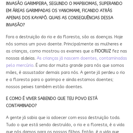
INVASÃO GARIMPEIRA, SEGUNDO O MAPBIOMAS, SUPERANDO
EM ÁREAS GARIMPADAS OS YANOMAMI, FICANDO ATRÁS
APENAS DOS KAYAPÓ. QUAIS AS CONSEQUÊNCIAS DESSA
INVASÃO?
Fora a destruição do rio e da floresta, são as doenças. Hoje
nós somos um povo doente. Principalmente as mulheres e
as crianças, como mostrou os exames que a
FIOCRUZ
fez nas
nossas aldeias.
As crianças já nascem doentes, contaminadas
pelo mercúrio
. É uma dor muito grande para nós que somos
mães, é assustador demais para nós. A gente já perdeu o rio
e a floresta para o garimpo e ainda estamos doentes;
nossos peixes também estão doentes.
E COMO É VIVER SABENDO QUE TEU POVO ESTÁ
CONTAMINADO?
A gente já sabia que ia adoecer com essa destruição toda.
Tudo o que está sendo destruído, o rio e a floresta, é a vida
que nós damos para os nossos filhos. Então, é a vida que