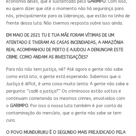
economia deles, que é sustentada pelo
GARIMPO
. Com isso,
eu quero dizer que até o momento não há segurança para
nós, principalmente para as lideranças, que estão na linha de
frente dessa luta. Não tivemos resposta sobre isso ainda.
EM MAIO DE 2021 TU E TUA MÃE FORAM VÍTIMAS DE UM
ATENTADO E TIVERAM AS CASAS INCENDIADAS, A AMAZÔNIA
REAL ACOMPANHOU DE PERTO E AJUDOU A DENUNCIAR ESTE
CRIME. COMO ANDAM AS INVESTIGAÇÕES?
Para nós não tem justiça, né? Até agora a gente não sabe
como está isto, a gente está esperando. Sabemos que a
Justiça é difícil, é uma coisa muito lenta. A gente não sabe e
pergunta: “cadê a justiça?”. Os criminosos estão soltos e
continuam cometendo os mesmos crimes, envolvidos com
o
GARIMPO
. Por isso a nossa luta também é por conta da
contaminação do mercúrio, que a gente não sabe se tem
cura.
O POVO MUNDURUKU É O SEGUNDO MAIS PREJUDICADO PELA