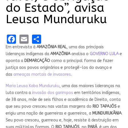
do Estado”, avisa
Leusa Munduruku
Facebook
Email
Share
Em entrevista à
AMAZÔNIA REAL
, uma das principais
lideranças indígenas da
AMAZÔNIA
analisa o
GOVERNO LULA
e
aponta a
DEMARCAÇÃO
como a principal forma de fazer
justiça aos povos originários e protegê-los do avanço e
das
ameaças mortais de invasores
.
Maria Leusa Kaba Munduruku
, uma das maiores lideranças na
luta contra a
invasão dos garimpos
em territórios indígenas,
de 38 anos, mãe de seis filhos e acadêmica de Direito, conta
que seu povo cresceu nas vastas margens do
RIO TAPAJÓS
e
erigiu uma nação de guerreiras e guerreiros, a
MUNDURUKÂNIA
.
Seu povo cresceu, guerreou e, hoje, resiste à destruição em
suas múltiplas formas. O
RIO TAPAJÓS
, no
PARÁ
, é um dos