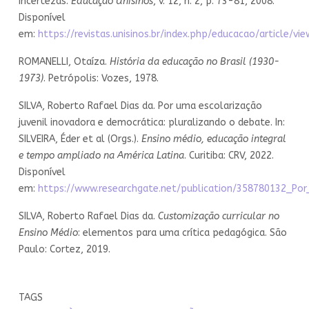
incertezas.
Educação Unisinos
, v. 12, n. 2, p. 73-81, 2008.
Disponível
em:
https://revistas.unisinos.br/index.php/educacao/article/vi
ROMANELLI, Otaíza.
História da educação no Brasil (1930-
1973)
. Petrópolis: Vozes, 1978.
SILVA, Roberto Rafael Dias da. Por uma escolarização
juvenil inovadora e democrática: pluralizando o debate. In:
SILVEIRA, Éder et al (Orgs.).
Ensino médio, educação integral
e tempo ampliado na América Latina
. Curitiba: CRV, 2022.
Disponível
em:
https://www.researchgate.net/publication/358780132_Po
SILVA, Roberto Rafael Dias da.
Customização curricular no
Ensino Médio
: elementos para uma crítica pedagógica. São
Paulo: Cortez, 2019.
TAGS