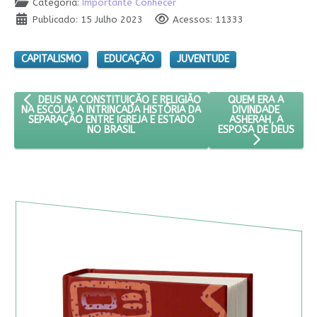
Categoria:
Importante Conhecer
Publicado: 15 Julho 2023
Acessos: 11333
CAPITALISMO
EDUCAÇÃO
JUVENTUDE
ARTIGO ANTERIOR: DEUS NA CONSTITUIÇÃO E RELIGIÃO NA ESCOL
PRÓXIMO ARTIGO: 
QUEM ERA A
DEUS NA CONSTITUIÇÃO E RELIGIÃO
DIVINDADE
NA ESCOLA: A INTRINCADA HISTÓRIA DA
ASHERAH, A
SEPARAÇÃO ENTRE IGREJA E ESTADO
ESPOSA DE DEUS
NO BRASIL