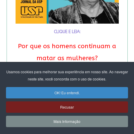
CLIQUE E LEIA:
Por que os homens continuam a
matar as mulheres?
&
Usamos cookies para melhorar sua experiência em nosso site. Ao navegar
neste site, você concorda com o uso de cookies.
Feminicídio: “A noção de
OK! Eu entendi.
propriedade é profunda”.
Recusar
Entrevista especial com Eva
Mais Informação
Alterman Blay