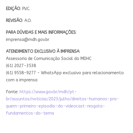
EDIÇÃO
: P.V.C.
REVISÃO
: A.O.
PARA DÚVIDAS E MAIS INFORMAÇÕES
:
imprensa@mdh.gov.br
ATENDIMENTO EXCLUSIVO À IMPRENSA
:
Assessoria de Comunicação Social do MDHC
(61) 2027-3538
(61) 9558-9277 - WhatsApp exclusivo para relacionamento
com a imprensa
fonte:
https://www.gov.br/mdh/pt-
br/assuntos/noticias/2023/julho/direitos-humanos-pra-
quem-primeiro-episodio-do-videocast-resgata-
fundamentos-do-tema