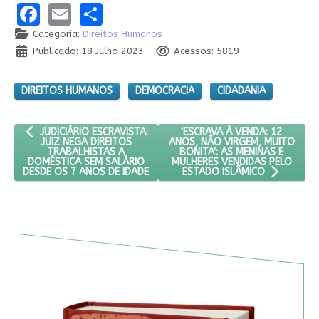
Facebook
Email
Share
Categoria:
Direitos Humanos
Publicado: 18 Julho 2023
Acessos: 5819
DIREITOS HUMANOS
DEMOCRACIA
CIDADANIA
ARTIGO ANTERIOR: JUDICIÁRIO ESCRAVISTA: JUIZ NEGA DIREITO
PRÓXIMO ARTIGO: 'ESCRAVA À
'ESCRAVA À VENDA: 12
JUDICIÁRIO ESCRAVISTA:
ANOS, NÃO VIRGEM, MUITO
JUIZ NEGA DIREITOS
BONITA': AS MENINAS E
TRABALHISTAS A
MULHERES VENDIDAS PELO
DOMÉSTICA SEM SALÁRIO
DESDE OS 7 ANOS DE IDADE
ESTADO ISLÂMICO