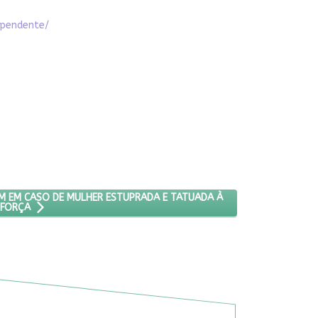
ependente/
ESTEMUNHAS DEPÕEM EM CASO DE MULHER ESTUPRADA E TATUADA À 
M EM CASO DE MULHER ESTUPRADA E TATUADA À
FORÇA