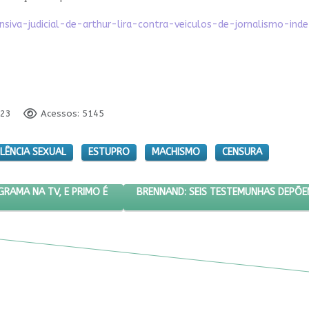
nsiva-judicial-de-arthur-lira-contra-veiculos-de-jornalismo-ind
023
Acessos: 5145
LÊNCIA SEXUAL
ESTUPRO
MACHISMO
CENSURA
APÓS VER PROGRAMA NA TV, E PRIMO É INDICIADO
PRÓXIMO ARTIGO: BRENNAND: SEIS T
BRENNAND: SEIS TESTEMUNHAS DEPÕE
RAMA NA TV, E PRIMO É