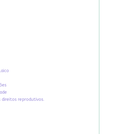
Laico
xões
dade
direitos reprodutivos.