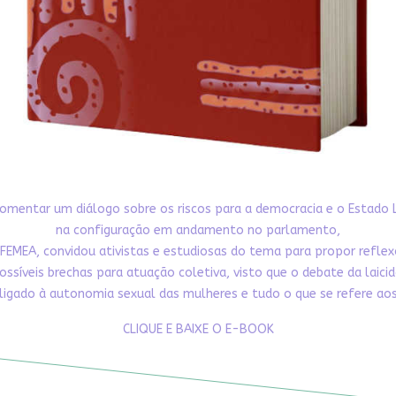
omentar um diálogo sobre os riscos para a democracia e o Estado 
na configuração em andamento no parlamento,
FEMEA, convidou ativistas e estudiosas do tema para propor refle
ossíveis brechas para atuação coletiva, visto que o debate da laici
ligado à autonomia sexual das mulheres e tudo o que se refere aos 
CLIQUE E BAIXE O E-BOOK