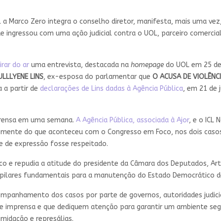
al a Marco Zero integra o conselho diretor, manifesta, mais uma ve
ue ingressou com uma ação judicial contra o UOL, parceiro comerc
rar do ar
uma entrevista, destacada na
homepage
do UOL em 25 de 
ULLLYENE LINS
, ex-esposa do parlamentar que
O ACUSA DE VIOLÊNC
 a partir de
declarações de Lins dadas à Agência Pública
, em 21 de 
imprensa em uma semana.
A Agência Pública, associada à Ajor
, e o ICL
emente do que aconteceu com o Congresso em Foco, nos dois casos
 e de expressão fosse respeitado.
co e repudia a atitude do presidente da Câmara dos Deputados, Arth
, pilares fundamentais para a manutenção do Estado Democrático de
mpanhamento dos casos por parte de governos, autoridades judicia
de imprensa e que dediquem atenção para garantir um ambiente segu
midação e represálias.