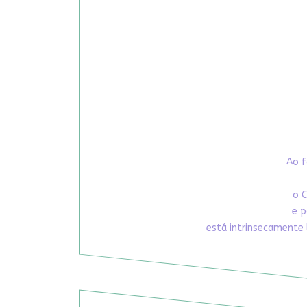
Ao f
o C
e p
está intrinsecamente 