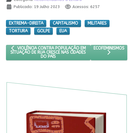
Publicado: 19 Julho 2023
Acessos: 6257
EXTREMA-DIREITA
CAPITALISMO
MILITARES
TORTURA
GOLPE
EUA
ARTIGO ANTERIOR: VIOLÊNCIA CONTRA POPULAÇÃO EM SITUAÇÃO
PRÓXIMO ARTIGO: E
ECOFEMINISMOS
VIOLÊNCIA CONTRA POPULAÇÃO EM
SITUAÇÃO DE RUA CRESCE NAS CIDADES
DO PAÍS