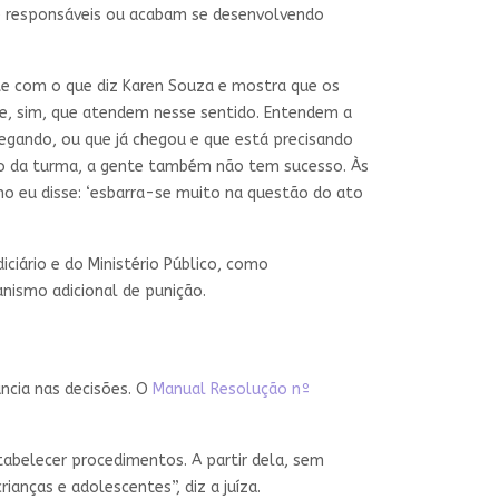
 e responsáveis ou acabam se desenvolvendo
ate com o que diz Karen Souza e mostra que os
ue, sim, que atendem nesse sentido. Entendem a
egando, ou que já chegou e que está precisando
ndo da turma, a gente também não tem sucesso. Às
omo eu disse: ‘esbarra-se muito na questão do ato
ciário e do Ministério Público, como
nismo adicional de punição.
ância nas decisões. O
Manual Resolução nº
o.
tabelecer procedimentos. A partir dela, sem
rianças e adolescentes”, diz a juíza.