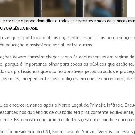
ue concede a prisão domiciliar a todas as gestantes e mães de crianças men
UIVO/AGÊNCIA BRASIL
rizes para políticas públicas e garantias específicas para crianças 
e educação e assistência social, entre outras.
s ações devem também chegar tanto às adolescentes em regime de 
co, porque é importante olhar para todos os públicos que estão re
odos os profissionais que são responsáveis pelos cuidados e proteçã
 as mães, independente das condições em que se encontram”, diz 
 de encarceramento após o Marco Legal da Primeira Infância. Enqu
stantes nas audiências de custódia era praticamente equivalente,
mente. Isso mostra que uma a cada três gestantes ainda é encarce
xiliar da presidência do CNJ, Karen Luise de Souza. “Vemos que es