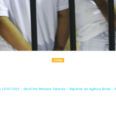
Justiça
 23/07/2023 - 08:45 Por Mariana Tokarnia – Repórter da Agência Brasil - R