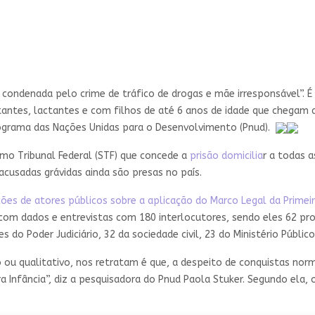
condenada pelo crime de tráfico de drogas e mãe irresponsável”. 
estantes, lactantes e com filhos de até 6 anos de idade que chegam 
Programa das Nações Unidas para o Desenvolvimento (Pnud).
o Tribunal Federal (STF) que concede a
prisão domicilia
r a todas 
acusadas grávidas ainda são presas no país.
ções de atores públicos sobre a aplicação do Marco Legal da Primei
 com dados e entrevistas com 180 interlocutores, sendo eles 62 pr
s do Poder Judiciário, 32 da sociedade civil, 23 do Ministério Públi
o ou qualitativo, nos retratam é que, a despeito de conquistas nor
Infância”, diz a pesquisadora do Pnud Paola Stuker. Segundo ela, o