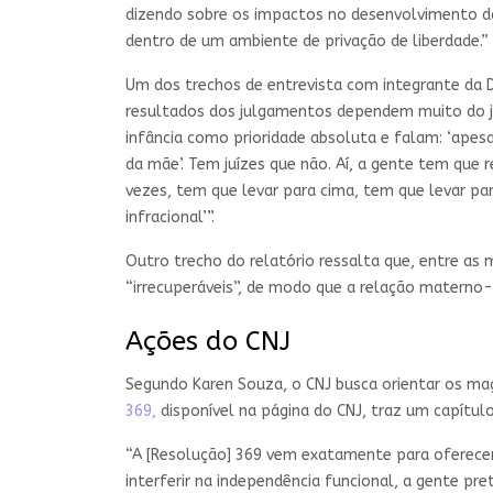
dizendo sobre os impactos no desenvolvimento da
dentro de um ambiente de privação de liberdade.”
Um dos trechos de entrevista com integrante da D
resultados dos julgamentos dependem muito do ju
infância como prioridade absoluta e falam: ‘apes
da mãe’. Tem juízes que não. Aí, a gente tem que
vezes, tem que levar para cima, tem que levar para
infracional’”.
Outro trecho do relatório ressalta que, entre as 
“irrecuperáveis”, de modo que a relação materno
Ações do CNJ
Segundo Karen Souza, o CNJ busca orientar os magi
369,
disponível na página do CNJ, traz um capítul
“A [Resolução] 369 vem exatamente para oferecer 
interferir na independência funcional, a gente pre