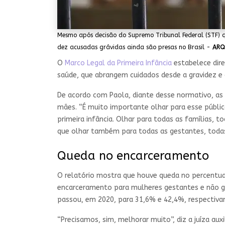
Mesmo após decisão do Supremo Tribunal Federal (STF) q
dez acusadas grávidas ainda são presas no Brasil -
ARQ
O
Marco Legal da Primeira Infância
estabelece diret
saúde, que abrangem cuidados desde a gravidez e d
De acordo com Paola, diante desse normativo, a
mães. “É muito importante olhar para esse públi
primeira infância. Olhar para todas as famílias, t
que olhar também para todas as gestantes, todas
Queda no encarceramento
O relatório mostra que houve queda no percentual
encarceramento para mulheres gestantes e não ge
passou, em 2020, para 31,6% e 42,4%, respectiva
“Precisamos, sim, melhorar muito”, diz a juíza au