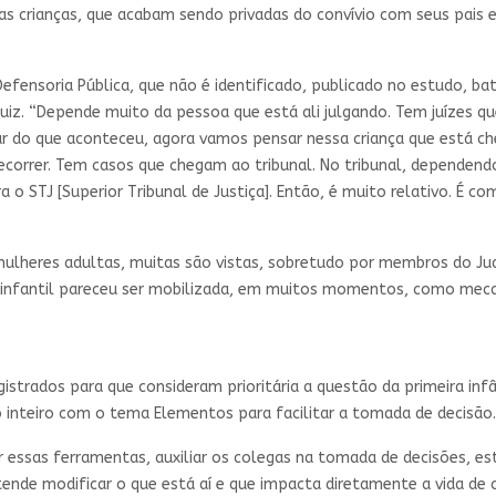
s crianças, que acabam sendo privadas do convívio com seus pais
efensoria Pública, que não é identificado, publicado no estudo, b
iz. “Depende muito da pessoa que está ali julgando. Tem juízes q
ar do que aconteceu, agora vamos pensar nessa criança que está ch
 recorrer. Tem casos que chegam ao tribunal. No tribunal, depende
 o STJ [Superior Tribunal de Justiça]. Então, é muito relativo. É c
mulheres adultas, muitas são vistas, sobretudo por membros do Judi
-infantil pareceu ser mobilizada, em muitos momentos, como meca
strados para que consideram prioritária a questão da primeira inf
o inteiro com o tema Elementos para facilitar a tomada de decisã
essas ferramentas, auxiliar os colegas na tomada de decisões, es
tende modificar o que está aí e que impacta diretamente a vida de c