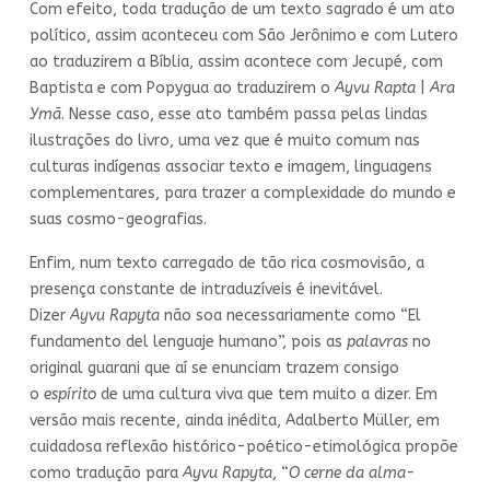
Com efeito, toda tradução de um texto sagrado é um ato
político, assim aconteceu com São Jerônimo e com Lutero
ao traduzirem a Bíblia, assim acontece com Jecupé, com
Baptista e com Popygua ao traduzirem o
Ayvu Rapta
|
Ara
Ymã
. Nesse caso, esse ato também passa pelas lindas
ilustrações do livro, uma vez que é muito comum nas
culturas indígenas associar texto e imagem, linguagens
complementares, para trazer a complexidade do mundo e
suas cosmo-geografias.
Enfim, num texto carregado de tão rica cosmovisão, a
presença constante de intraduzíveis é inevitável.
Dizer
Ayvu Rapyta
não soa necessariamente como “El
fundamento del lenguaje humano”, pois as
palavras
no
original guarani
que aí se enunciam trazem consigo
o
espírito
de uma cultura viva que tem muito a dizer. Em
versão mais recente, ainda inédita, Adalberto Müller, em
cuidadosa reflexão histórico-poético-etimológica propõe
como tradução para
Ayvu Rapyta
, “
O cerne da alma-