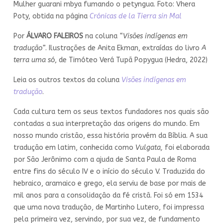
Mulher guarani mbya fumando o petyngua. Foto: Vhera
Poty, obtida na página
Crónicas de la Tierra sin Mal
Por
ÁLVARO FALEIROS
na coluna
“Visões indígenas em
tradução”
. Ilustrações de Anita Ekman, extraídas do livro
A
terra uma só
, de Timóteo Verá Tupã Popygua (Hedra, 2022)
Leia os outros textos da coluna
Visões indígenas em
tradução
.
Cada cultura tem os seus textos fundadores nos quais são
contadas a sua interpretação das origens do mundo. Em
nosso mundo cristão, essa história provém da Bíblia. A sua
tradução em latim, conhecida como
Vulgata,
foi elaborada
por São Jerônimo com a ajuda de Santa Paula de Roma
entre fins do século IV e o início do século V. Traduzida do
hebraico, aramaico e grego, ela serviu de base por mais de
mil anos para a consolidação da fé cristã. Foi só em 1534
que uma nova tradução, de Martinho Lutero, foi impressa
pela primeira vez, servindo, por sua vez, de fundamento