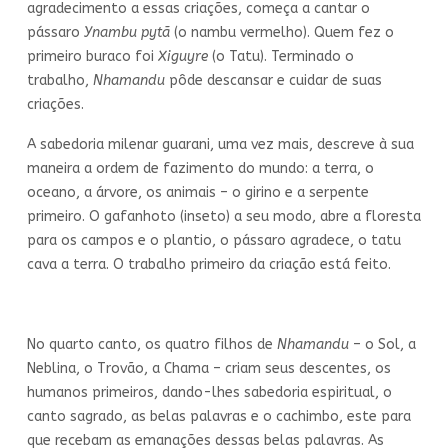
agradecimento a essas criações, começa a cantar o
pássaro
Ynambu pytã
(o nambu vermelho). Quem fez o
primeiro buraco foi
Xiguyre
(o Tatu). Terminado o
trabalho,
Nhamandu
pôde descansar e cuidar de suas
criações.
A sabedoria milenar guarani, uma vez mais, descreve à sua
maneira a ordem de fazimento do mundo: a terra, o
oceano, a árvore, os animais – o girino e a serpente
primeiro. O gafanhoto (inseto) a seu modo, abre a floresta
para os campos e o plantio, o pássaro agradece, o tatu
cava a terra. O trabalho primeiro da criação está feito.
No quarto canto, os quatro filhos de
Nhamandu
– o Sol, a
Neblina, o Trovão, a Chama – criam seus descentes, os
humanos primeiros, dando-lhes sabedoria espiritual, o
canto sagrado, as belas palavras e o cachimbo, este para
que recebam as emanações dessas belas palavras. As