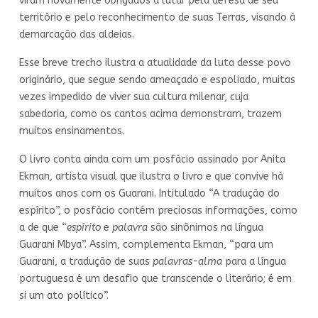
viram novamente obrigados a lutar pela defesa de seu
território e pelo reconhecimento de suas Terras, visando à
demarcação das aldeias.
Esse breve trecho ilustra a atualidade da luta desse povo
originário, que segue sendo ameaçado e espoliado, muitas
vezes impedido de viver sua cultura milenar, cuja
sabedoria, como os cantos acima demonstram, trazem
muitos ensinamentos.
O livro conta ainda com um posfácio assinado por Anita
Ekman, artista visual que ilustra o livro e que convive há
muitos anos com os Guarani. Intitulado “A tradução do
espírito”, o posfácio contém preciosas informações, como
a de que “
espírito
e
palavra
são sinônimos na língua
Guarani Mbya”. Assim, complementa Ekman, “para um
Guarani, a tradução de suas
palavras-alma
para a língua
portuguesa é um desafio que transcende o literário; é em
si um ato político”.