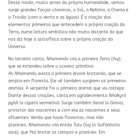
Desse modo, muito antes da própria humanidade, vemos
surgir grandes forças cósmicas, o Sol, a Neblina, a Chama e
o Trovão (com o vento e as águas). É a criação dos
elementos primeiros que antecedem a própria criação da
Terra, numa leitura simbólica não muito distante do que
nos diz hoje a astrofísica sobre a própria criação do
Universo.
No terceiro canto,
Nhamandu
cria a primeira Terra (
Yvy
),
que se estendeu sobre o oceano primitivo.
Ali
Nhamandu
avista a primeira árvore brotando, que se
amplia em floresta. Ele vê também surgirem os primeiros
animais. A serpente foi o primeiro animal que viu rastejar.
Diante dessas criações, canta em agradecimento
Nhakyrã
pytãi
(a cigarra vermelha). Surge também
Yamã
(o
Girino),
protetor das nascentes e com ele as nascentes e seus
afluentes. Vendo que havia florestas, mas não
planícies,
Nhamandu
cria então
Tulu Ovy
(o Gafanhoto
azul), que fez brotar os campos e planícies. Em