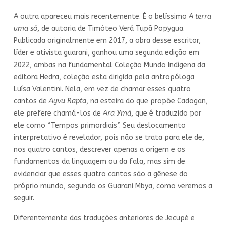
A outra apareceu mais recentemente. É o belíssimo
A terra
uma só
, de autoria de Timóteo Verá Tupã Popygua.
Publicada originalmente em 2017, a obra desse escritor,
líder e ativista guarani, ganhou uma segunda edição em
2022, ambas na fundamental Coleção Mundo Indígena da
editora Hedra, coleção esta dirigida pela antropóloga
Luísa Valentini. Nela, em vez de chamar esses quatro
cantos de
Ayvu Rapta
, na esteira do que propõe Cadogan,
ele prefere chamá-los de
Ara Ymã
, que é traduzido por
ele como “Tempos primordiais”. Seu deslocamento
interpretativo é revelador, pois não se trata para ele de,
nos quatro cantos, descrever apenas a origem e os
fundamentos da linguagem ou da fala, mas sim de
evidenciar que esses quatro cantos são a gênese do
próprio mundo, segundo os Guarani Mbya, como veremos a
seguir.
Diferentemente das traduções anteriores de Jecupé e