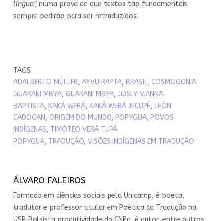
língua”,
numa prova de que textos tão fundamentais
sempre pedirão para ser retraduzidos.
TAGS
ADALBERTO MÜLLER
,
AYVU RAPTA
,
BRASIL
,
COSMOGONIA
GUARANI MBYA
,
GUARANI MBYA
,
JOSLY VIANNA
BAPTISTA
,
KAKÁ WERÁ
,
KAKÁ WERÁ JECUPÉ
,
LEÓN
CADOGAN
,
ORIGEM DO MUNDO
,
POPYGUA
,
POVOS
INDÍGENAS
,
TIMÓTEO VERÁ TUPÃ
POPYGUA
,
TRADUÇÃO
,
VISÕES INDÍGENAS EM TRADUÇÃO
ÁLVARO FALEIROS
Formado em ciências sociais pela Unicamp, é poeta,
tradutor e professor titular em Poética da Tradução na
USP. Bolsista produtividade do CNPq, é autor, entre outros,