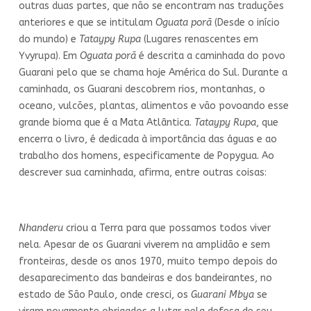
outras duas partes, que não se encontram nas traduções
anteriores e que se intitulam
Oguata porã
(Desde o início
do mundo) e
Tataypy Rupa
(Lugares renascentes em
Yvyrupa). Em
Oguata porã
é descrita a caminhada do povo
Guarani pelo que se chama hoje América do Sul. Durante a
caminhada, os Guarani descobrem rios, montanhas, o
oceano, vulcões, plantas, alimentos e vão povoando esse
grande bioma que é a Mata Atlântica.
Tataypy Rupa
, que
encerra o livro, é dedicada à importância das águas e ao
trabalho dos homens, especificamente de Popygua. Ao
descrever sua caminhada, afirma, entre outras coisas:
Nhanderu
criou a Terra para que possamos todos viver
nela. Apesar de os Guarani viverem na amplidão e sem
fronteiras, desde os anos 1970, muito tempo depois do
desaparecimento das bandeiras e dos bandeirantes, no
estado de São Paulo, onde cresci, os
Guarani Mbya
se