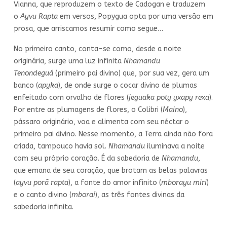
Vianna, que reproduzem o texto de Cadogan e traduzem
o
Ayvu Rapta
em versos, Popygua opta por uma versão em
prosa, que arriscamos resumir como segue…
No primeiro canto, conta-se como, desde a noite
originária, surge uma luz infinita
Nhamandu
Tenondeguá
(primeiro pai divino) que, por sua vez, gera um
banco (
apyka
), de onde surge o cocar divino de plumas
enfeitado com orvalho de flores (
jeguaka poty yxapy rexa
).
Por entre as plumagens de flores, o Colibri (
Maino
),
pássaro originário, voa e alimenta com seu néctar o
primeiro pai divino. Nesse momento, a Terra ainda não fora
criada, tampouco havia sol.
Nhamandu
iluminava a noite
com seu próprio coração. É da sabedoria de
Nhamandu
,
que emana de seu coração, que brotam as belas palavras
(
ayvu porã rapta
), a fonte do amor infinito (
mborayu miri
)
e o canto divino (
mborai
), as três fontes divinas da
sabedoria infinita.