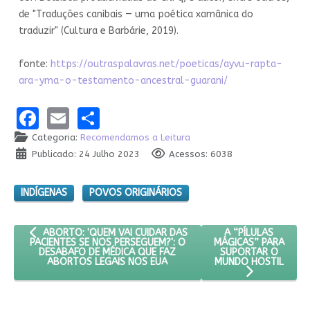
de "Traduções canibais — uma poética xamânica do
traduzir" (Cultura e Barbárie, 2019).
fonte:
https://outraspalavras.net/poeticas/ayvu-rapta-
ara-yma-o-testamento-ancestral-guarani/
Facebook
Email
Share
Categoria:
Recomendamos a Leitura
Publicado: 24 Julho 2023
Acessos: 6038
INDÍGENAS
POVOS ORIGINÁRIOS
ARTIGO ANTERIOR: ABORTO: 'QUEM VAI CUIDAR DAS PACIENTES
PRÓXIMO ARTIGO: 
A “PÍLULAS
ABORTO: 'QUEM VAI CUIDAR DAS
MÁGICAS” PARA
PACIENTES SE NOS PERSEGUEM?': O
SUPORTAR O
DESABAFO DE MÉDICA QUE FAZ
MUNDO HOSTIL
ABORTOS LEGAIS NOS EUA