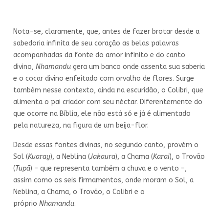
Nota-se, claramente, que, antes de fazer brotar desde a
sabedoria infinita de seu coração as belas palavras
acompanhadas da fonte do amor infinito e do canto
divino,
Nhamandu
gera um banco onde assenta sua saberia
e o cocar divino enfeitado com orvalho de flores. Surge
também nesse contexto, ainda na escuridão, o Colibri, que
alimenta o pai criador com seu néctar. Diferentemente do
que ocorre na Bíblia, ele não está só e já é alimentado
pela natureza, na figura de um beija-flor.
Desde essas fontes divinas, no segundo canto, provém o
Sol (
Kuaray
), a Neblina (
Jakaura
), a Chama (
Karai
), o Trovão
(
Tupã
) – que representa também a chuva e o vento –,
assim como os seis firmamentos, onde moram o Sol, a
Neblina, a Chama, o Trovão, o Colibri e o
próprio
Nhamandu
.