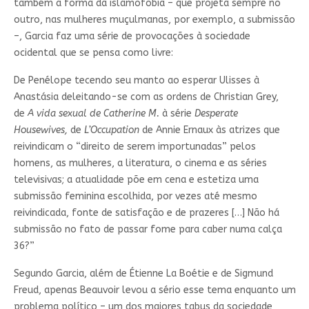
também a forma da islamofobia – que projeta sempre no
outro, nas mulheres muçulmanas, por exemplo, a submissão
–, Garcia faz uma série de provocações à sociedade
ocidental que se pensa como livre:
De Penélope tecendo seu manto ao esperar Ulisses à
Anastásia deleitando-se com as ordens de Christian Grey,
de
A vida sexual de Catherine M.
à série
Desperate
Housewives,
de
L’Occupation
de Annie Ernaux às atrizes que
reivindicam o “direito de serem importunadas” pelos
homens, as mulheres, a literatura, o cinema e as séries
televisivas; a atualidade põe em cena e estetiza uma
submissão feminina escolhida, por vezes até mesmo
reivindicada, fonte de satisfação e de prazeres […] Não há
submissão no fato de passar fome para caber numa calça
36?”
Segundo Garcia, além de Étienne La Boétie e de Sigmund
Freud, apenas Beauvoir levou a sério esse tema enquanto um
problema político – um dos maiores tabus da sociedade