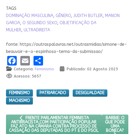
TAGS
DOMINAÇÃO MASCULINA
,
GÊNERO
,
JUDITH BUTLER
,
MANON
GARCIA
,
O SEGUNDO SEXO
,
OBJETIFICAÇÃO DA
MULHER
,
ULTRADIREITA
fonte: https://outraspalavras.net/outrasmidias/simone-de-
beauvoir-e-o-espinhoso-tema-da-submissao/
Facebook
Email
Share
Categoria:
Feminismo
Publicado: 02 Agosto 2023
Acessos: 5657
FEMINISMO
PATRIARCADO
DESIGUALDADE
MACHISMO
ARTIGO ANTERIOR: FRENTE PARLAMENTAR FEMINISTA ANTI
PRÓXIMO ARTI
BARBIE: O
FRENTE PARLAMENTAR FEMINISTA
QUE PODE
ANTIRRACISTA COM PARTICIPAÇÃO POPULAR
UMA
FAZ ATO NA CÂMARA CONTRA PROCESSO DE
BONECA?
CASSAÇÃO DAS DEPUTADAS DO PT E DO PSOL