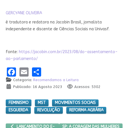
GERCYANE OLIVEIRA
é tradutora e redatora na Jacobin Brasil, jornalista
independente e discente de Ciências Sociais na Univasf.
fonte:
https://jacobin.com.br/2023/08/do-assentamento-
ao-parlamento/
Facebook
Email
Share
Categoria:
Recomendamos a Leitura
Publicado: 16 Agosto 2023
Acessos: 5302
FEMINISMO
MST
MOVIMENTOS SOCIAIS
ESQUERDA
REVOLUÇÃO
REFORMA AGRÁRIA
ARTIGO ANTERIOR: LANÇAMENTO DO E-BOOK "RACISMO EM PAU
PRÓXIMO ARTIGO: SP: A CORAGEM
SP: A CORAGEM DAS MULHERES
LANÇAMENTO DO E-