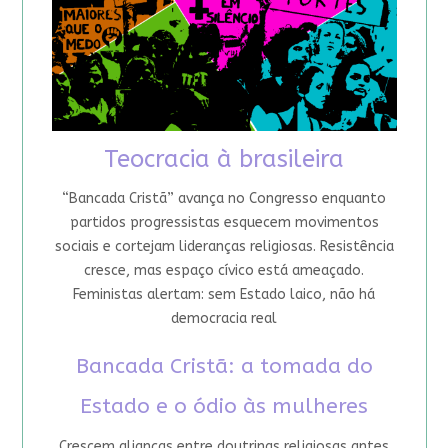
Teocracia à brasileira
“Bancada Cristã” avança no Congresso enquanto
partidos progressistas esquecem movimentos
sociais e cortejam lideranças religiosas. Resistência
cresce, mas espaço cívico está ameaçado.
Feministas alertam: sem Estado laico, não há
democracia real
Bancada Cristã: a tomada do
Estado e o ódio às mulheres
Crescem alianças entre doutrinas religiosas antes