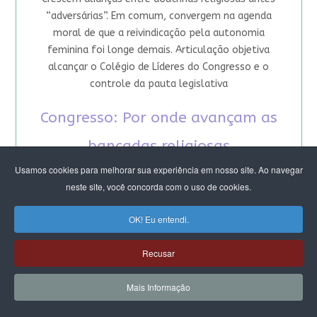
“adversárias”. Em comum, convergem na agenda
moral de que a reivindicação pela autonomia
feminina foi longe demais. Articulação objetiva
alcançar o Colégio de Líderes do Congresso e o
controle da pauta legislativa
Congresso: Por onde avançam as
bancadas religiosas
Usamos cookies para melhorar sua experiência em nosso site. Ao navegar
Pauta da “retidão moral” sob mando masculino
neste site, você concorda com o uso de cookies.
aglutina 40% dos parlamentares. É incentivada por
igrejas fundamentalistas, que avançaram no
OK! Eu entendi.
terreno de devastação da democracia e desencanto
com a política. Mas há brechas: fé não significa
Recusar
submissão como destino
Mais Informação
A “teocracia à brasileira”, sempre