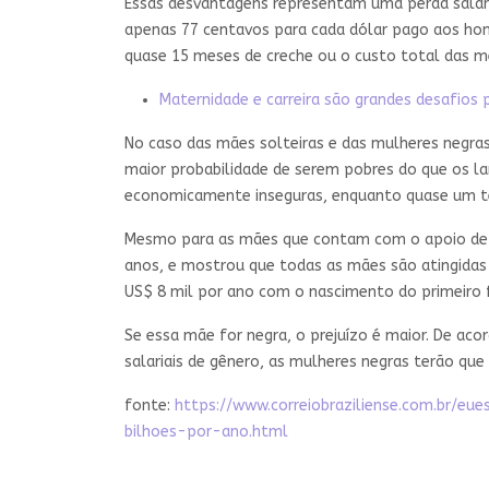
Essas desvantagens representam uma perda salaria
apenas 77 centavos para cada dólar pago aos hom
quase 15 meses de creche ou o custo total das m
Maternidade e carreira são grandes desafios
No caso das mães solteiras e das mulheres negra
maior probabilidade de serem pobres do que os la
economicamente inseguras, enquanto quase um terç
Mesmo para as mães que contam com o apoio de um
anos, e mostrou que todas as mães são atingida
US$ 8 mil por ano com o nascimento do primeiro 
Se essa mãe for negra, o prejuízo é maior. De ac
salariais de gênero, as mulheres negras terão qu
fonte:
https://www.correiobraziliense.com.br/
bilhoes-por-ano.html