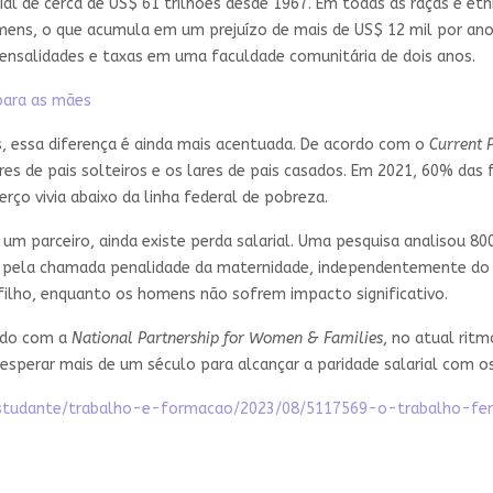
l de cerca de US$ 61 trilhões desde 1967. Em todas as raças e et
ens, o que acumula em um prejuízo de mais de US$ 12 mil por ano.
ensalidades e taxas em uma faculdade comunitária de dois anos.
 para as mães
s, essa diferença é ainda mais acentuada. De acordo com o
Current 
res de pais solteiros e os lares de pais casados. Em 2021, 60% da
o vivia abaixo da linha federal de pobreza.
 parceiro, ainda existe perda salarial. Uma pesquisa analisou 800
s pela chamada penalidade da maternidade, independentemente do 
filho, enquanto os homens não sofrem impacto significativo.
ordo com a
National Partnership for Women & Families
, no atual rit
e esperar mais de um século para alcançar a paridade salarial com 
euestudante/trabalho-e-formacao/2023/08/5117569-o-trabalho-fe