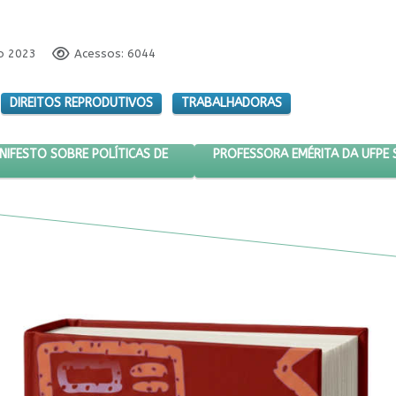
to 2023
Acessos: 6044
DIREITOS REPRODUTIVOS
TRABALHADORAS
CISTA LANÇA MANIFESTO SOBRE POLÍTICAS DE CUIDADOS
PRÓXIMO ARTIGO: PROFESSORA 
PROFESSORA EMÉRITA DA UFPE 
NIFESTO SOBRE POLÍTICAS DE