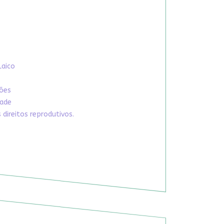
Laico
xões
dade
direitos reprodutivos.