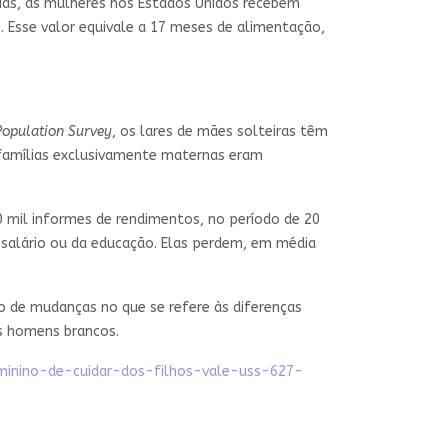
nias, as mulheres nos Estados Unidos recebem
 Esse valor equivale a 17 meses de alimentação,
Population Survey
, os lares de mães solteiras têm
s famílias exclusivamente maternas eram
 mil informes de rendimentos, no período de 20
salário ou da educação. Elas perdem, em média
mo de mudanças no que se refere às diferenças
os homens brancos.
minino-de-cuidar-dos-filhos-vale-uss-627-