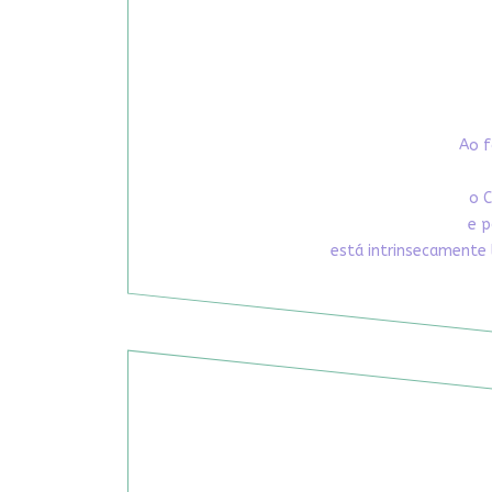
Ao f
o C
e p
está intrinsecamente 