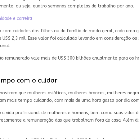
almente, ou seja, quatro semanas completas de trabalho por ano.
idade e carreira
com cuidados dos filhos ou da família de modo geral, cada uma ga
 US$ 2,3 mil. Esse valor foi calculado levando em consideração os 
onal.
ão remunerado vale mais de US$ 300 bilhões anualmente para os h
empo com o cuidar
ostram que mulheres asiáticas, mulheres brancas, mulheres negra
tam mais tempo cuidando, com mais de uma hora gasta por dia com 
o a vida profissional de mulheres e homens, bem como suas vidas 
a diretamente a remuneração das que trabalham fora de casa. Além 