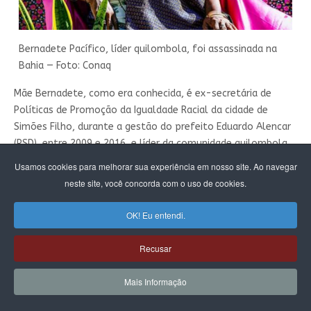
Bernadete Pacífico, líder quilombola, foi assassinada na
Bahia — Foto: Conaq
Mãe Bernadete, como era conhecida, é ex-secretária de
Políticas de Promoção da Igualdade Racial da cidade de
Simões Filho, durante a gestão do prefeito Eduardo Alencar
(PSD), entre 2009 e 2016, e líder da comunidade quilombola
do mesmo município.
Usamos cookies para melhorar sua experiência em nosso site. Ao navegar
neste site, você concorda com o uso de cookies.
Segundo a ministra da Igualdade Racial, Anielle Franco,
criminosos invadiram o terreiro onde Bernadete estava. "O
OK! Eu entendi.
racismo religioso mata e produz violências reais", escreveu a
ministra.
Recusar
Mais Informação
"O ataque contra terreiros e o
assassinato de lideranças religiosas de