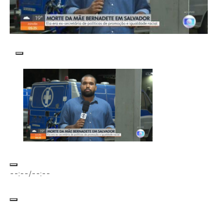
Reproduzir vídeo
Reproduzir
--:--
/
--:--
Silenciar som