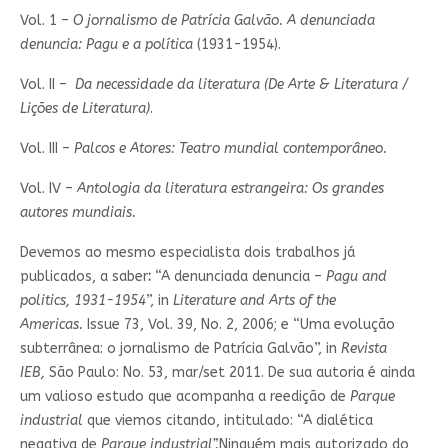
Vol. 1 –
O jornalismo de Patrícia Galvão.
A denunciada
denuncia: Pagu e a política
(1931-1954).
Vol. II –
Da necessidade da literatura (De Arte & Literatura /
Lições de Literatura)
.
Vol. III –
Palcos e Atores: Teatro mundial contemporâneo.
Vol. IV –
Antologia da literatura estrangeira: Os grandes
autores mundiais.
Devemos ao mesmo especialista dois trabalhos já
publicados, a saber
:
“A denunciada denuncia –
Pagu and
politics, 1931-1954
”, in
Literature and Arts of the
Americas.
Issue 73, Vol. 39, No. 2, 2006; e “Uma evolução
subterrânea: o jornalismo de Patrícia Galvão”, in
Revista
IEB,
São Paulo: No. 53, mar/set 2011. De sua autoria é ainda
um valioso estudo que acompanha a reedição de
Parque
industrial
que viemos citando, intitulado: “A dialética
negativa de
Parque industrial”.
Ninguém mais autorizado do