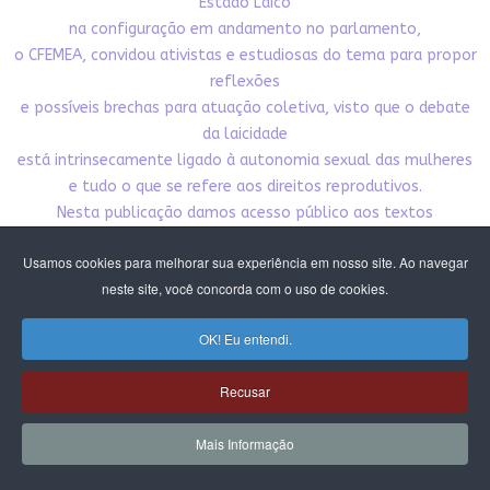
Estado Laico
na configuração em andamento no parlamento,
o CFEMEA, convidou ativistas e estudiosas do tema para propor
reflexões
e possíveis brechas para atuação coletiva, visto que o debate
da laicidade
está intrinsecamente ligado à autonomia sexual das mulheres
e tudo o que se refere aos direitos reprodutivos.
Nesta publicação damos acesso público aos textos
produzidos pelo debate. Esperamos que
Usamos cookies para melhorar sua experiência em nosso site. Ao navegar
contribua para nossa incidência pela democracia,
neste site, você concorda com o uso de cookies.
pelo Estado laico e pelos direitos das mulheres e meninas.
OK! Eu entendi.
CLIQUE E BAIXE A PUBLICAÇÃO
Recusar
Mais Informação