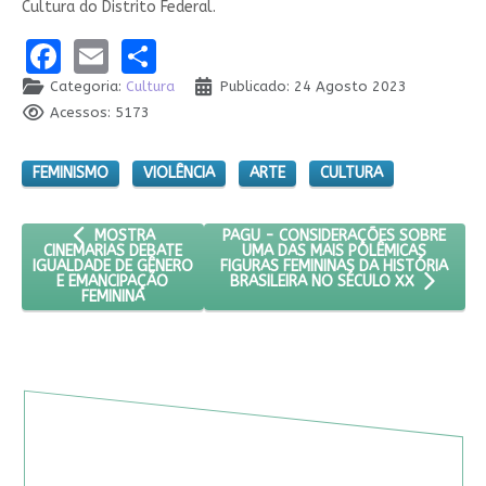
Cultura do Distrito Federal.
Facebook
Email
Share
Categoria:
Cultura
Publicado: 24 Agosto 2023
Acessos: 5173
FEMINISMO
VIOLÊNCIA
ARTE
CULTURA
ARTIGO ANTERIOR: MOSTRA CINEMARIAS DEBATE IGUALDAD
PRÓXIMO ARTIGO: PAGU - CONSIDERA
PAGU - CONSIDERAÇÕES SOBRE
MOSTRA
UMA DAS MAIS POLÊMICAS
CINEMARIAS DEBATE
FIGURAS FEMININAS DA HISTÓRIA
IGUALDADE DE GÊNERO
E EMANCIPAÇÃO
BRASILEIRA NO SÉCULO XX
FEMININA