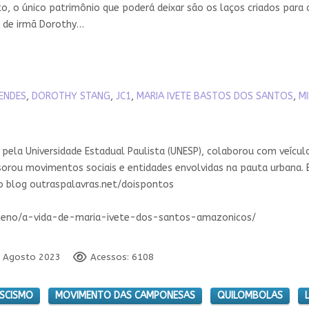
to, o único patrimônio que poderá deixar são os laços criados para
, de irmã Dorothy…
ENDES
,
DOROTHY STANG
,
JC1
,
MARIA IVETE BASTOS DOS SANTOS
,
MI
 pela Universidade Estadual Paulista (UNESP), colaborou com veícul
ssorou movimentos sociais e entidades envolvidas na pauta urbana. 
 o blog outraspalavras.net/doispontos
poceno/a-vida-de-maria-ivete-dos-santos-amazonicos/
6 Agosto 2023
Acessos: 6108
SCISMO
MOVIMENTO DAS CAMPONESAS
QUILOMBOLAS