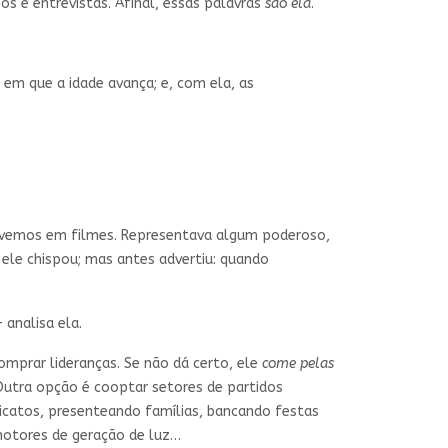
os e entrevistas. Afinal, essas palavras
são ela
.
em que a idade avança; e, com ela, as
o vemos em filmes. Representava algum poderoso,
 ele chispou; mas antes advertiu: quando
analisa ela.
omprar lideranças. Se não dá certo, ele
come pelas
Outra opção é cooptar setores de partidos
ndicatos, presenteando famílias, bancando festas
motores de geração de luz…