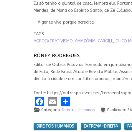
Eu só tenho o quintal de casa, lembra ela. Portan
Mendes, de Maria do Espírito Santo, de Zé Cláudio
— A gente vive porque acredita.
TAGS
AGROEXTRATIVISMO
,
AMAZÔNIA
,
CARGILL
,
CHICO M
RÔNEY RODRIGUES
Editor de Outras Palavras. Formado em jornalismo
de Fato, Rede Brasil Atual e Revista Móbile. Asse
direito à cidade e em conflitos urbanos, mantém
fonte: https://outraspalavras.net/terraeantro
Facebook
Email
Share
Categoria:
Direitos Humanos
Publicado: 2
DIREITOS HUMANOS
EXTREMA-DIREITA
FA