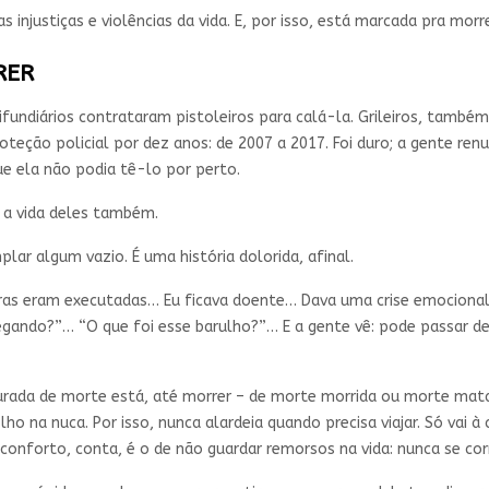
 injustiças e violências da vida. E, por isso, está marcada pra morre
RER
undiários contrataram pistoleiros para calá-la. Grileiros, também. 
teção policial por dez anos: de 2007 a 2017. Foi duro; a gente renu
ue ela não podia tê-lo por perto.
 a vida deles também.
lar algum vazio. É uma história dolorida, afinal.
ras eram executadas… Eu ficava doente… Dava uma crise emocional
gando?”… “O que foi esse barulho?”… E a gente vê: pode passar d
urada de morte está, até morrer – de morte morrida ou morte mata
lho na nuca. Por isso, nunca alardeia quando precisa viajar. Só vai
econforto, conta, é o de não guardar remorsos na vida: nunca se c