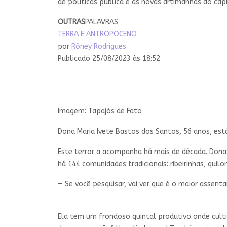
de políticas pública e as novas artimanhas do capi
OUTRAS
PALAVRAS
TERRA E ANTROPOCENO
por
Rôney Rodrigues
Publicado 25/08/2023 às 18:52
Imagem: Tapajós de Fato
Dona Maria Ivete Bastos dos Santos, 56 anos, est
Este terror a acompanha há mais de década. Don
há 144 comunidades tradicionais: ribeirinhas, qui
— Se você pesquisar, vai ver que é o maior assent
Ela tem um frondoso quintal produtivo onde culti