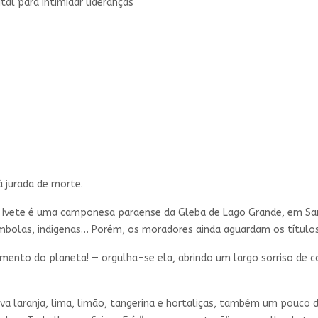
tal para intimidar lideranças
á jurada de morte.
a Ivete é uma camponesa paraense da Gleba de Lago Grande, em S
lombolas, indígenas… Porém, os moradores ainda aguardam os títulos
amento do planeta! — orgulha-se ela, abrindo um largo sorriso de c
va laranja, lima, limão, tangerina e hortaliças, também um pouco