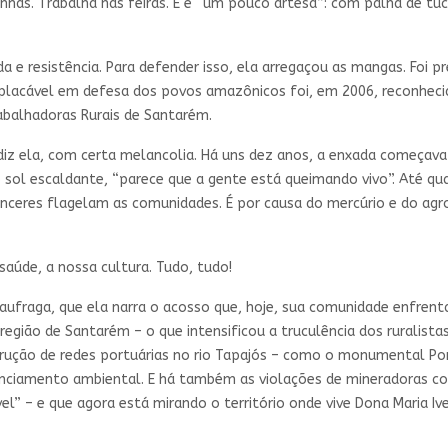
inhas. Trabalha nas feiras. E é “um pouco artesã”: com palha de tu
 e resistência. Para defender isso, ela arregaçou as mangas. Foi p
mplacável em defesa dos povos amazônicos foi, em 2006, reconhec
abalhadoras Rurais de Santarém.
 diz ela, com certa melancolia. Há uns dez anos, a enxada começava 
sol escaldante, “parece que a gente está queimando vivo”. Até qua
nceres flagelam as comunidades. É por causa do mercúrio e do agro
aúde, a nossa cultura. Tudo, tudo!
naufraga, que ela narra o acosso que, hoje, sua comunidade enfrent
 região de Santarém – o que intensificou a truculência dos ruralistas
ução de redes portuárias no rio Tapajós – como o monumental Porto
cenciamento ambiental. E há também as violações de mineradoras co
l” – e que agora está mirando o território onde vive Dona Maria Ive