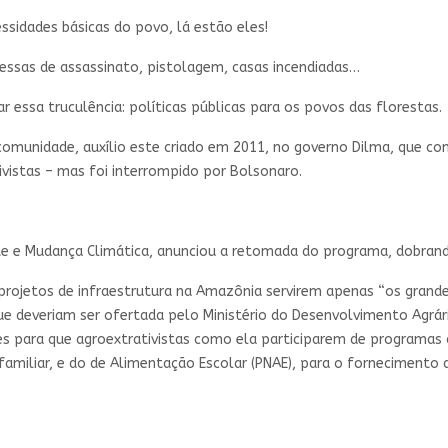
sidades básicas do povo, lá estão eles!
messas de assassinato, pistolagem, casas incendiadas…
 essa truculência: políticas públicas para os povos das florestas.
omunidade, auxílio este criado em 2011, no governo Dilma, que con
vistas – mas foi interrompido por Bolsonaro.
te e Mudança Climática, anunciou a retomada do programa, dobrand
projetos de infraestrutura na Amazônia servirem apenas “os grandes”
 que deveriam ser ofertada pelo Ministério do Desenvolvimento Agrár
des para que agroextrativistas como ela participarem de programas
familiar, e do de Alimentação Escolar (PNAE), para o fornecimento 