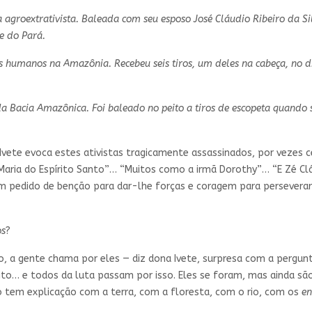
ça agroextrativista. Baleada com seu esposo José Cláudio Ribeiro da
e do Pará.
s humanos na Amazônia. Recebeu seis tiros, um deles na cabeça, no d
da Bacia Amazônica. Foi baleado no peito a tiros de escopeta quando
Ivete evoca estes ativistas tragicamente assassinados, por vezes c
r Maria do Espírito Santo”… “Muitos como a irmã Dorothy”… “E Zé Cl
edido de benção para dar-lhe forças e coragem para perseverar na 
os
?
, a gente chama por eles — diz dona Ivete, surpresa com a pergun
ito… e todos da luta passam por isso. Eles se foram, mas ainda s
em explicação com a terra, com a floresta, com o rio, com os
en