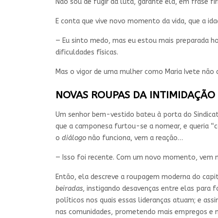
Não sou de fugir da luta, garante ela, em frase fi
E conta que vive novo momento da vida, que a idad
— Eu sinto medo, mas eu estou mais preparada hoj
dificuldades físicas.
Mas o vigor de uma mulher como Maria Ivete não d
NOVAS ROUPAS DA INTIMIDAÇÃO
Um senhor bem-vestido bateu à porta do Sindicat
que a camponesa furtou-se a nomear, e queria “co
o
diálogo
não funciona, vem a reação…
— Isso foi recente. Com um novo momento, vem no
Então, ela descreve a roupagem moderna do capita
beiradas
, instigando desavenças entre elas para 
políticos nos quais essas lideranças atuam; e ass
nas comunidades, prometendo mais empregos e me