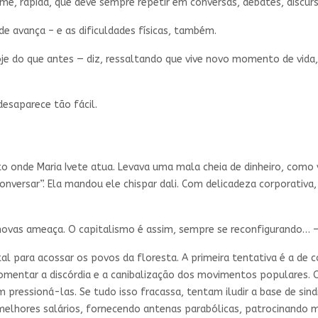
rme, rápida, que deve sempre repetir em conversas, debates, discurs
e avança – e as dificuldades físicas, também.
e do que antes — diz, ressaltando que vive novo momento de vida, 
esaparece tão fácil.
o onde Maria Ivete atua. Levava uma mala cheia de dinheiro, com
nversar”. Ela mandou ele chispar dali. Com delicadeza corporativa,
vas ameaça. O capitalismo é assim, sempre se reconfigurando… — 
l para acossar os povos da floresta. A primeira tentativa é a de c
fomentar a discórdia e a canibalização dos movimentos populares. 
im pressioná-las. Se tudo isso fracassa, tentam iludir a base de si
lhores salários, fornecendo antenas parabólicas, patrocinando 