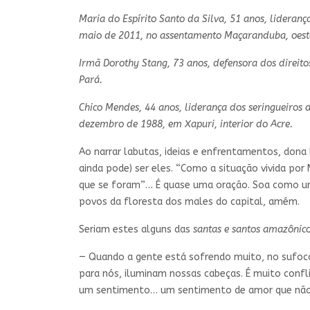
Maria do Espírito Santo da Silva, 51 anos, lideran
maio de 2011, no assentamento Maçaranduba, oest
Irmã Dorothy Stang, 73 anos, defensora dos direito
Pará.
Chico Mendes, 44 anos, liderança dos seringueiros 
dezembro de 1988, em Xapuri, interior do Acre.
Ao narrar labutas, ideias e enfrentamentos, dona 
ainda pode) ser eles. “Como a situação vivida po
que se foram”… É quase uma oração. Soa como um p
povos da floresta dos males do capital, amém.
Seriam estes alguns das
santas e
santos amazônic
— Quando a gente está sofrendo muito, no sufoco
para nós, iluminam nossas cabeças. É muito confl
um sentimento… um sentimento de amor que não t