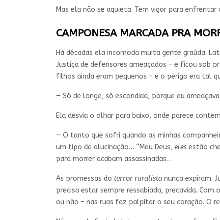
Mas ela não se aquieta. Tem vigor para enfrentar as
CAMPONESA MARCADA PRA MOR
Há décadas ela incomoda muita gente graúda. Latif
Justiça de defensores ameaçados – e ficou sob pro
filhos ainda eram pequenos – e o perigo era tal q
— Só de longe, só escondida, porque eu ameaçava
Ela desvia o olhar para baixo, onde parece contemp
— O tanto que sofri quando as minhas companhei
um tipo de alucinação… “Meu Deus,
eles
estão che
para morrer acabam assassinadas…
As promessas do
terror ruralista
nunca expiram. J
precisa estar sempre ressabiada, precavida. Com o
ou não – nas ruas faz palpitar o seu coração. O r