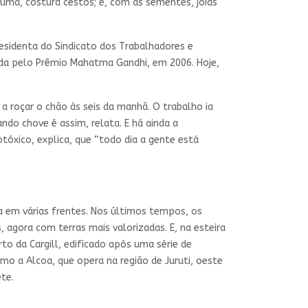
cumã, costura cestos; e, com as sementes, joias
residenta do Sindicato dos Trabalhadores e
ida pelo Prêmio Mahatma Gandhi, em 2006. Hoje,
a roçar o chão às seis da manhã. O trabalho ia
ndo chove é assim, relata. E há ainda a
tóxico, explica, que “todo dia a gente está
a em várias frentes. Nos últimos tempos, os
, agora com terras mais valorizadas. E, na esteira
 da Cargill, edificado após uma série de
mo a Alcoa, que opera na região de Juruti, oeste
te.