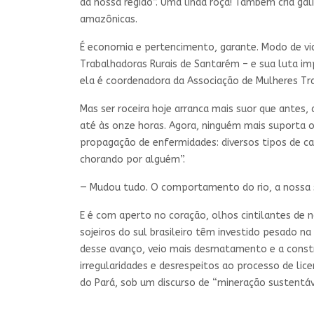
da nossa região”. Uma linda roça! Também cria gal
amazônicas.
É economia e pertencimento, garante. Modo de vida
Trabalhadoras Rurais de Santarém – e sua luta i
ela é coordenadora da Associação de Mulheres Tr
Mas ser roceira hoje arranca mais suor que antes,
até às onze horas. Agora, ninguém mais suporta o 
propagação de enfermidades: diversos tipos de ca
chorando por alguém”.
— Mudou tudo. O comportamento do rio, a nossa s
E é com aperto no coração, olhos cintilantes de 
sojeiros do sul brasileiro têm investido pesado na
desse avanço, veio mais desmatamento e a constr
irregularidades e desrespeitos ao processo de li
do Pará, sob um discurso de “mineração sustentáve