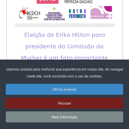
Eleição de Erika Hilton para
presidente da Comissão da
Mulher é um fato importante
para a democracia
Usamos cookies para melhorar sua experiência em nosso site. Ao navegar
neste site, você concorda com o uso de cookies.
OK! Eu entendi.
Recusar
RECOMENDAMOS A LEITURA
Mais Informação