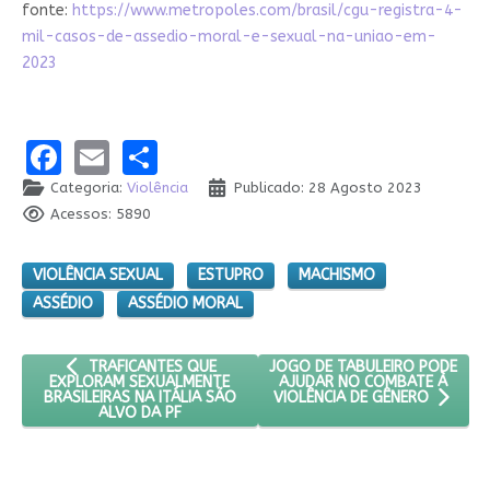
fonte:
https://www.metropoles.com/brasil/cgu-registra-4-
mil-casos-de-assedio-moral-e-sexual-na-uniao-em-
2023
Facebook
Email
Share
Categoria:
Violência
Publicado: 28 Agosto 2023
Acessos: 5890
VIOLÊNCIA SEXUAL
ESTUPRO
MACHISMO
ASSÉDIO
ASSÉDIO MORAL
ARTIGO ANTERIOR: TRAFICANTES QUE EXPLORAM SEXUALMENT
PRÓXIMO ARTIGO: JOGO DE TA
JOGO DE TABULEIRO PODE
TRAFICANTES QUE
AJUDAR NO COMBATE À
EXPLORAM SEXUALMENTE
BRASILEIRAS NA ITÁLIA SÃO
VIOLÊNCIA DE GÊNERO
ALVO DA PF