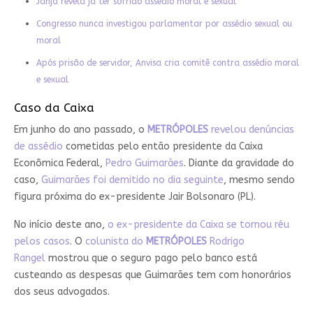
Janja revela já ter sofrido assédio moral e sexual
Congresso nunca investigou parlamentar por assédio sexual ou
moral
Após prisão de servidor, Anvisa cria comitê contra assédio moral
e sexual
Caso da Caixa
Em junho do ano passado, o
METRÓPOLES
revelou denúncias
de assédio
cometidas pelo então presidente da Caixa
Econômica Federal,
Pedro Guimarães
. Diante da gravidade do
caso,
Guimarães foi demitido no dia seguinte
, mesmo sendo
figura próxima do ex-presidente Jair Bolsonaro (PL).
No início deste ano,
o ex-presidente da Caixa se tornou réu
pelos casos
. O
colunista do
METRÓPOLES
Rodrigo
Rangel
mostrou que o seguro pago pelo banco está
custeando as despesas que Guimarães tem com honorários
dos seus advogados.