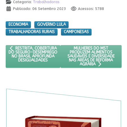
Categoria:
Trabalhadoras
Publicado: 06 Setembro 2023
Acessos: 5788
ECONOMIA
GOVERNO LULA
TRABALHADORAS RURAIS
CAMPONESAS
ARTIGO ANTERIOR: RESTRITA, COBERTURA DO SEGURO-DESEMP
PRÓXIMO ARTIGO: MULHERES
MULHERES DO MST
RESTRITA, COBERTURA
PRODUZEM ALIMENTOS
DO SEGURO-DESEMPREGO
SAUDÁVEIS E DIVERSIDADE
NO BRASIL APROFUNDA
NAS ÁREAS DE REFORMA
DESIGUALDADES
AGRÁRIA