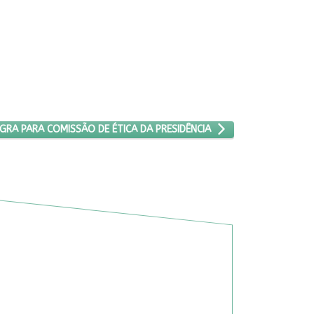
LHE ADVOGADA NEGRA PARA COMISSÃO DE ÉTICA DA PRESIDÊNCIA
RA PARA COMISSÃO DE ÉTICA DA PRESIDÊNCIA