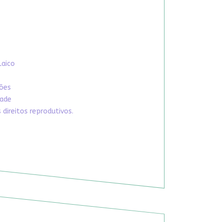
Laico
xões
dade
direitos reprodutivos.