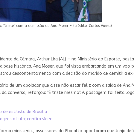
: "triste" com a demissão de Ana Moser - (crédito: Carlos Vieira)
dente da Câmara, Arthur Lira (AL) — no Ministério do Esporte, pa
ua base histórica. Ana Moser, que foi vista embarcando em um voo
nstrou descontentamento com a decisão do marido de demitir a ex-j
rio de um apoiador que disse não estar feliz com a saída de Ana 
da conversa, reforçou: "É triste mesmo". A postagem foi feita log
de estilista de Brasília
gens a Lula; confira vídeo
forma ministerial, assessores do Planalto apontaram que Janja d