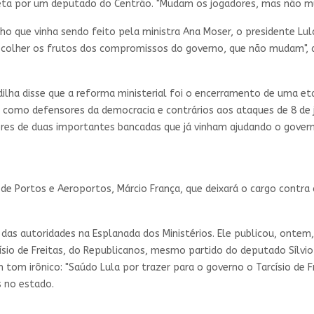
ta por um deputado do Centrão. "Mudam os jogadores, mas não muda
lho que vinha sendo feito pela ministra Ana Moser, o presidente Lu
a colher os frutos dos compromissos do governo, que não mudam",
adilha disse que a reforma ministerial foi o encerramento de uma e
 como defensores da democracia e contrários aos ataques de 8 de 
eres de duas importantes bancadas que já vinham ajudando o governo
e Portos e Aeroportos, Márcio França, que deixará o cargo contra 
 das autoridades na Esplanada dos Ministérios. Ele publicou, ontem
io de Freitas, do Republicanos, mesmo partido do deputado Sílvio 
 tom irônico: "Saúdo Lula por trazer para o governo o Tarcísio de Fr
s no estado.