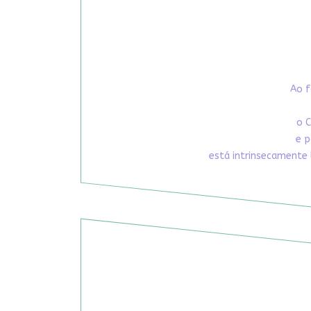
Ao f
o C
e p
está intrinsecamente 