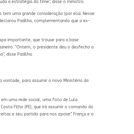
 a estratégia do time", disse o ministro.
la tem uma grande consideração (por ela). Nesse
 declarou Padilha, complementando que a ex-
tapa importante, que trouxe para a base
janeiro. "Ontem, o presidente deu o desfecho a
", disse Padilha.
a vontade, para assumir o novo Ministério da
, em uma rede social, uma foto de Lula
Costa Filho (PE), que irá assumir o comando do
eitas e seu partido para nos apoiar". França e o