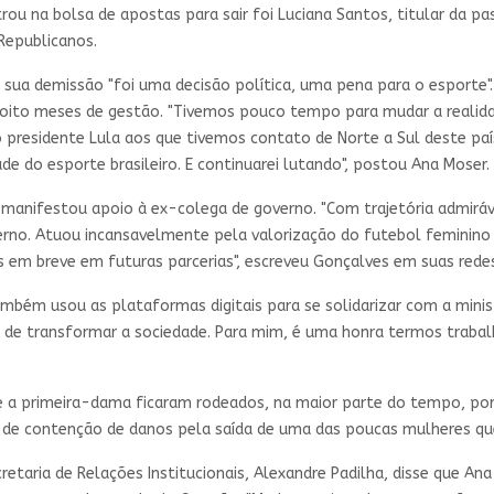
ou na bolsa de apostas para sair foi Luciana Santos, titular da pas
Republicanos.
 sua demissão "foi uma decisão política, uma pena para o esporte"
 oito meses de gestão. "Tivemos pouco tempo para mudar a realida
 presidente Lula aos que tivemos contato de Norte a Sul deste paí
ade do esporte brasileiro. E continuarei lutando", postou Ana Moser.
manifestou apoio à ex-colega de governo. "Com trajetória admiráv
no. Atuou incansavelmente pela valorização do futebol feminino 
em breve em futuras parcerias", escreveu Gonçalves em suas redes 
ambém usou as plataformas digitais para se solidarizar com a mini
 de transformar a sociedade. Para mim, é uma honra termos traba
a e a primeira-dama ficaram rodeados, na maior parte do tempo, p
 de contenção de danos pela saída de uma das poucas mulheres qu
ecretaria de Relações Institucionais, Alexandre Padilha, disse que 