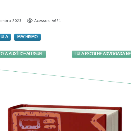
tembro 2023
Acessos: 4621
LULA
MACHISMO
IA TERÃO DIREITO A AUXÍLIO-ALUGUEL
PRÓXIMO ARTIGO: LULA ESCO
ITO A AUXÍLIO-ALUGUEL
LULA ESCOLHE ADVOGADA NEG