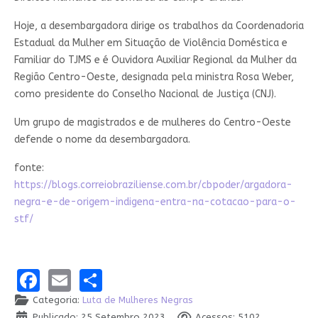
Hoje, a desembargadora dirige os trabalhos da Coordenadoria
Estadual da Mulher em Situação de Violência Doméstica e
Familiar do TJMS e é Ouvidora Auxiliar Regional da Mulher da
Região Centro-Oeste, designada pela ministra Rosa Weber,
como presidente do Conselho Nacional de Justiça (CNJ).
Um grupo de magistrados e de mulheres do Centro-Oeste
defende o nome da desembargadora.
fonte:
https://blogs.correiobraziliense.com.br/cbpoder/argadora-
negra-e-de-origem-indigena-entra-na-cotacao-para-o-
stf/
Facebook
Email
Share
Categoria:
Luta de Mulheres Negras
Publicado: 25 Setembro 2023
Acessos: 5102