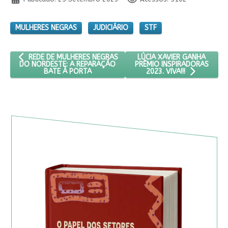
MULHERES NEGRAS
JUDICIÁRIO
STF
ARTIGO ANTERIOR: REDE DE MULHERES NEGRAS DO NORDESTE: 
PRÓXIMO ARTIGO: LÚCIA XAV
LÚCIA XAVIER GANHA
REDE DE MULHERES NEGRAS
PRÊMIO INSPIRADORAS
DO NORDESTE: A REPARAÇÃO
BATE À PORTA
2023. VIVA!!!