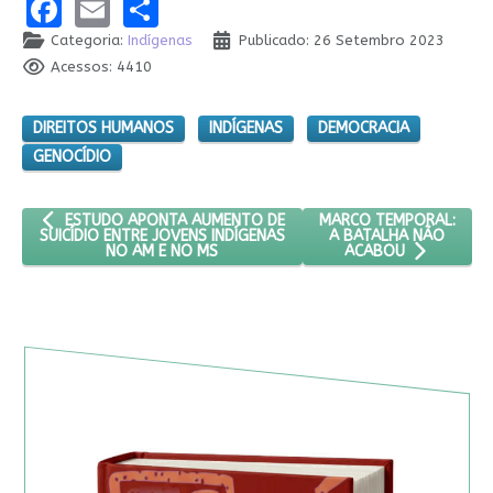
Facebook
Email
Share
Categoria:
Indígenas
Publicado: 26 Setembro 2023
Acessos: 4410
DIREITOS HUMANOS
INDÍGENAS
DEMOCRACIA
GENOCÍDIO
ARTIGO ANTERIOR: ESTUDO APONTA AUMENTO DE SUICÍDIO ENT
PRÓXIMO ARTIGO: MAR
MARCO TEMPORAL:
ESTUDO APONTA AUMENTO DE
A BATALHA NÃO
SUICÍDIO ENTRE JOVENS INDÍGENAS
NO AM E NO MS
ACABOU