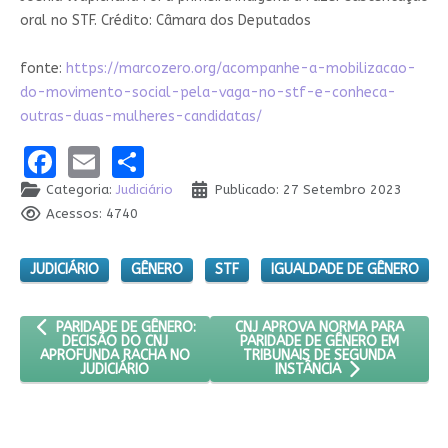
oral no STF. Crédito: Câmara dos Deputados
fonte:
https://marcozero.org/acompanhe-a-mobilizacao-
do-movimento-social-pela-vaga-no-stf-e-conheca-
outras-duas-mulheres-candidatas/
Facebook
Email
Share
Categoria:
Judiciário
Publicado: 27 Setembro 2023
Acessos: 4740
JUDICIÁRIO
GÊNERO
STF
IGUALDADE DE GÊNERO
ARTIGO ANTERIOR: PARIDADE DE GÊNERO: DECISÃO DO CNJ APR
PRÓXIMO ARTIGO: CNJ APROVA N
CNJ APROVA NORMA PARA
PARIDADE DE GÊNERO:
PARIDADE DE GÊNERO EM
DECISÃO DO CNJ
TRIBUNAIS DE SEGUNDA
APROFUNDA RACHA NO
JUDICIÁRIO
INSTÂNCIA