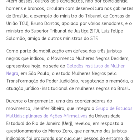
Além desses, outros dois candidatos, não por coincidência
homens e brancos, circulam com desenvoltura nos gabinetes
de Brasília, a exemplo do ministro do Tribunal de Contas da
União TCU), Bruno Dantas, apoiado por vários senadores, e o
ministro do Superior Tribunal de Justiça (STJ), Luiz Felipe
Salomão, amigo de outros ministros do STF.
Como parte da mobilização em defesa das três juristas
negras que indicou, o Movimento Mulheres Negras Decidem,
apresentou hoje, na sede do
Geledés Instituto da Mulher
Negra
, em São Paulo, o estudo Mulheres Negras pela
Transformação do Poder Judiciário, resgatando a memória, a
atuação jurídico-institucional de mulheres negras no Brasil.
Durante o lançamento, uma das coordenadoras do
movimento, Jhenifer Ribeiro, que integra o
Grupo de Estudos
Multidisciplinares de Ações Afirmativas
da Universidade
Estadual do Rio de Janeiro (Uerj), revelou, em resposta a
questionamento da Marco Zero, que nenhuma das juristas
indicadas foi procurada por qualquer pessoa do entorno do