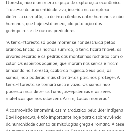
floresta, não é um mero espaço de exploração econômica.
Trata-se de uma entidade viva, inserida na complexa
dinâmica cosmológica de intercâmbios entre humanos e não
humanos, que hoje está ameaçada pela ação dos
garimpeiros e de outros predadores.
"A terra-floresta só pode morrer se for destruída pelos
brancos. Então, os riachos sumirão, a terra ficará friável, as
árvores secarão e as pedras das montanhas racharão com o
calor. Os espíritos xapiripë, que moram nas serras e ficam
brincando na floresta, acabarão fugindo. Seus pais, os
xamãs, não poderão mais chamá-los para nos proteger. A
terra-floresta se tornará seca e vazia. Os xamãs não
poderão mais deter as fumaças-epidemias e os seres
maléficos que nos adoecem. Assim, todos morrerão."
A cosmovisão ianomâmi, assim traduzido pelo líder indígena
Davi Kopenawa, é tão importante hoje para a sobrevivência
da humanidade quanto as mitologias grega e romana. A tese