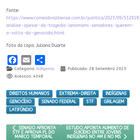
fonte:
https://www.correiobraziliense.com.br/politica/2023/09/512919
analise-apesar-da-tragedia-ianomami-senadores-querem-
a-volta-do-genocidio.html
foto da capa: Juliana Duarte
Facebook
Email
Share
Categoria:
Indígenas
Publicado: 28 Setembro 2023
Acessos: 4348
DIREITOS HUMANOS
EXTREMA-DIREITA
INDÍGENAS
GENOCÍDIO
SENADO FEDERAL
STF
GRILAGEM
LATIFÚNDIO
ARTIGO ANTERIOR: SENADO AFRONTA STF E APROVA PL DO M
PRÓXIMO ARTIGO: ESTUDO APONTA A
ESTUDO APONTA AUMENTO DE
SENADO AFRONTA
SUICÍDIO ENTRE JOVENS
STF E APROVA PL DO
MARCO TEMPORAL
INDÍGENAS NO AM E NO MS