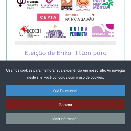
Eleição de Erika Hilton para
presidente da Comissão da
Usamos cookies para melhorar sua experiência em nosso site. Ao navegar
Mulher é um fato importante
neste site, você concorda com o uso de cookies.
para a democracia
OK! Eu entendi.
Recusar
Mais Informação