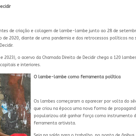
ecidir
entes de criação e colagem de lambe-lambe junto ao 28 de setembr
o de 2020, diante de uma pandemia e dos retrocessos políticos na 
 Decidir.
e 2023), o acervo da Chamada Direito de Decidir chega a 120
lambes
capitais e interiores.
O lambe-lambe como ferramenta política
Os lambes começaram a aparecer por volta do séc
que criou na época uma nova forma de propaganda.
popularizou até ganhar força como instrumento d
ferramenta artivista.
Seja na saída para o trabalho, no ponto de ônibus