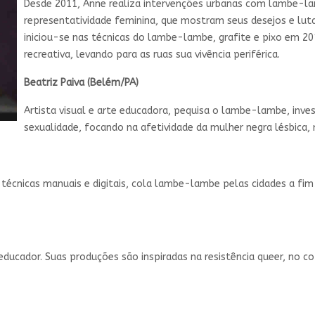
Desde 2011, Anne realiza intervenções urbanas com lambe-la
representatividade feminina, que mostram seus desejos e luta
iniciou-se nas técnicas do lambe-lambe, grafite e pixo em 201
recreativa, levando para as ruas sua vivência periférica.
Beatriz Paiva (Belém/PA)
Artista visual e arte educadora, pequisa o lambe-lambe, inves
sexualidade, focando na afetividade da mulher negra lésbica, n
 técnicas manuais e digitais, cola lambe-lambe pelas cidades a f
te educador. Suas produções são inspiradas na resistência queer, no