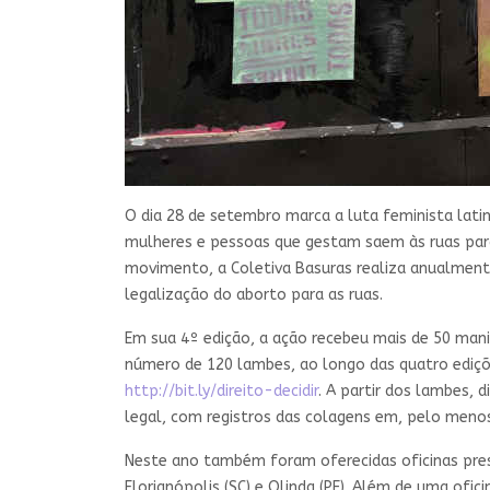
O dia 28 de setembro marca a luta feminista lati
mulheres e pessoas que gestam saem às ruas para r
movimento, a Coletiva Basuras realiza anualmente
legalização do aborto para as ruas.
Em sua 4º edição, a ação recebeu mais de 50 manif
número de 120 lambes, ao longo das quatro ediçõe
http://bit.ly/direito-decidir
. A partir dos lambes, 
legal, com registros das colagens em, pelo menos, 
Neste ano também foram oferecidas oficinas presen
Florianópolis (SC) e Olinda (PE). Além de uma ofic