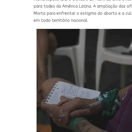
para todes da América Latina. A ampliação das of
Morta para enfrentar o estigma do aborto e a culp
em todo território nacional.