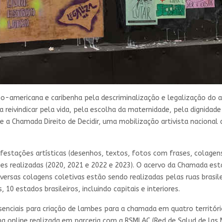
no-americana e caribenha pela descriminalização e legalização do a
eivindicar pela vida, pela escolha da maternidade, pela dignidade 
 a Chamada Direito de Decidir, uma mobilização artivista naciona
estações artísticas (desenhos, textos, fotos com frases, colagens,
s realizadas (2020, 2021 e 2022 e 2023). O acervo da Chamada está
diversas colagens coletivas estão sendo realizadas pelas ruas brasi
10 estados brasileiros, incluindo capitais e interiores.
ciais para criação de lambes para a chamada em quatro territórios
ina online realizada em parceria com a RSMLAC (Red de Salud de las 