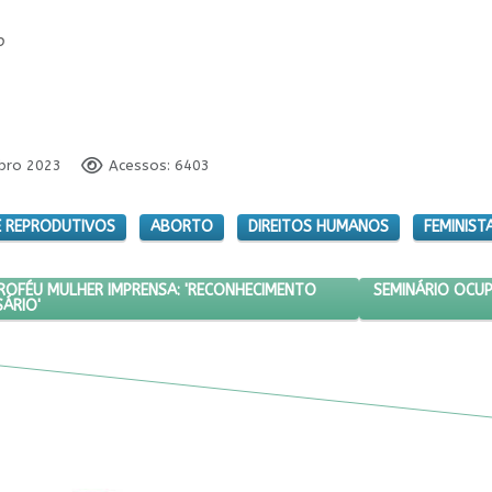
o
mbro 2023
Acessos: 6403
 E REPRODUTIVOS
ABORTO
DIREITOS HUMANOS
FEMINIST
ATO DF RECEBE TROFÉU MULHER IMPRENSA: 'RECONHECIMENTO NECESSÁ
PRÓXIMO ARTIGO
SEMINÁRIO OCU
TROFÉU MULHER IMPRENSA: 'RECONHECIMENTO
SÁRIO'