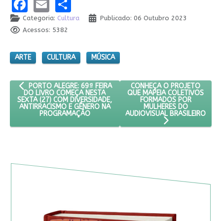
Facebook
Email
Share
Categoria:
Cultura
Publicado: 06 Outubro 2023
Acessos: 5382
ARTE
CULTURA
MÚSICA
ARTIGO ANTERIOR: PORTO ALEGRE: 69ª FEIRA DO LIVRO COME
PRÓXIMO ARTIGO: CONHEÇA
CONHEÇA O PROJETO
PORTO ALEGRE: 69ª FEIRA
QUE MAPEIA COLETIVOS
DO LIVRO COMEÇA NESTA
FORMADOS POR
SEXTA (27) COM DIVERSIDADE,
MULHERES DO
ANTIRRACISMO E GÊNERO NA
AUDIOVISUAL BRASILEIRO
PROGRAMAÇÃO