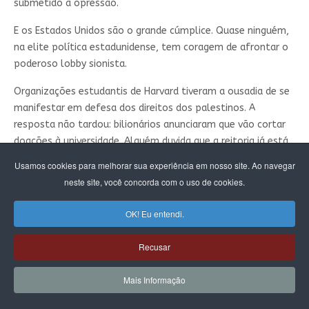
submetido à opressão.
E os Estados Unidos são o grande cúmplice. Quase ninguém,
na elite política estadunidense, tem coragem de afrontar o
poderoso lobby sionista.
Organizações estudantis de Harvard tiveram a ousadia de se
manifestar em defesa dos direitos dos palestinos. A
resposta não tardou: bilionários anunciaram que vão cortar
doações à universidade. Alguém duvida que a reitoria já está
se esforçando para calar os estudantes?
Usamos cookies para melhorar sua experiência em nosso site. Ao navegar
neste site, você concorda com o uso de cookies.
No Conselho de Segurança das Nações Unidas, os EUA usaram
seu poder de veto para barrar a proposta de resolução
OK! Eu entendi.
brasileira pela paz.
Diziam que, quando Joe Biden morresse, Kamala Harris ia se
Recusar
tornar a primeira mulher negra a ordenar o bombardeio de
um país do Terceiro Mundo – uma vitória identitária, sem
Mais Informação
dúvida. Ainda não chegamos lá, mas a embaixadora Linda