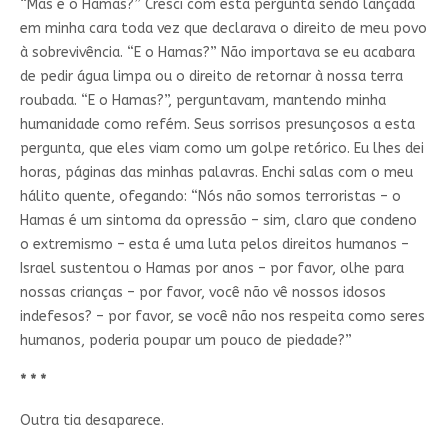
“Mas e o Hamas?” Cresci com esta pergunta sendo lançada
em minha cara toda vez que declarava o direito de meu povo
à sobrevivência. “E o Hamas?” Não importava se eu acabara
de pedir água limpa ou o direito de retornar à nossa terra
roubada. “E o Hamas?”, perguntavam, mantendo minha
humanidade como refém. Seus sorrisos presunçosos a esta
pergunta, que eles viam como um golpe retórico. Eu lhes dei
horas, páginas das minhas palavras. Enchi salas com o meu
hálito quente, ofegando: “Nós não somos terroristas – o
Hamas é um sintoma da opressão – sim, claro que condeno
o extremismo – esta é uma luta pelos direitos humanos –
Israel sustentou o Hamas por anos – por favor, olhe para
nossas crianças – por favor, você não vê nossos idosos
indefesos? – por favor, se você não nos respeita como seres
humanos, poderia poupar um pouco de piedade?”
* * *
Outra tia desaparece.