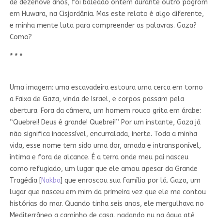
de dezenove anos, foi baleado ontem durante outro pogrom
em Huwara, na Cisjordânia. Mas este relato é algo diferente,
e minha mente luta para compreender as palavras. Gaza?
Como?
* * *
Uma imagem: uma escavadeira estoura uma cerca em torno
a Faixa de Gaza, vinda de Israel, e corpos passam pela
abertura. Fora da câmera, um homem rouco grita em árabe:
“Quebrei! Deus é grande! Quebrei!” Por um instante, Gaza já
não significa inacessível, encurralada, inerte. Toda a minha
vida, esse nome tem sido uma dor, amada e intransponível,
íntima e fora de alcance. É a terra onde meu pai nasceu
como refugiado, um lugar que ele amou apesar da Grande
Tragédia [
Nakba
] que enroscou sua família por lá. Gaza, um
lugar que nasceu em mim da primeira vez que ele me contou
histórias do mar. Quando tinha seis anos, ele mergulhava no
Mediterrâneo a caminho de casa, nadando nu na água até