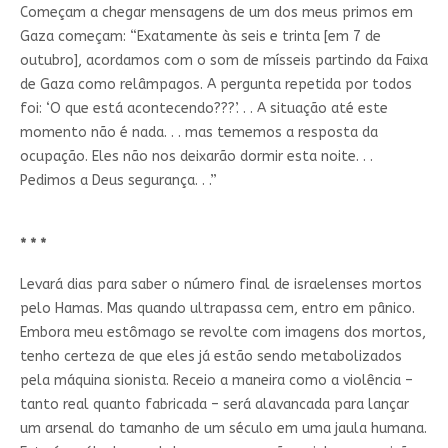
Começam a chegar mensagens de um dos meus primos em
Gaza começam: “Exatamente às seis e trinta [em 7 de
outubro], acordamos com o som de mísseis partindo da Faixa
de Gaza como relâmpagos. A pergunta repetida por todos
foi: ‘O que está acontecendo???’. . . A situação até este
momento não é nada. . . mas tememos a resposta da
ocupação. Eles não nos deixarão dormir esta noite. . .
Pedimos a Deus segurança. . .”
* * *
Levará dias para saber o número final de israelenses mortos
pelo Hamas. Mas quando ultrapassa cem, entro em pânico.
Embora meu estômago se revolte com imagens dos mortos,
tenho certeza de que eles já estão sendo metabolizados
pela máquina sionista. Receio a maneira como a violência –
tanto real quanto fabricada – será alavancada para lançar
um arsenal do tamanho de um século em uma jaula humana.