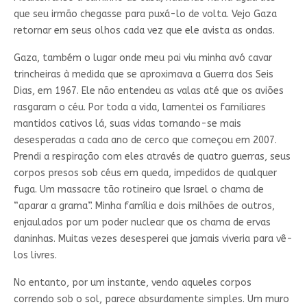
que seu irmão chegasse para puxá-lo de volta. Vejo Gaza
retornar em seus olhos cada vez que ele avista as ondas.
Gaza, também o lugar onde meu pai viu minha avó cavar
trincheiras à medida que se aproximava a Guerra dos Seis
Dias, em 1967. Ele não entendeu as valas até que os aviões
rasgaram o céu. Por toda a vida, lamentei os familiares
mantidos cativos lá, suas vidas tornando-se mais
desesperadas a cada ano de cerco que começou em 2007.
Prendi a respiração com eles através de quatro guerras, seus
corpos presos sob céus em queda, impedidos de qualquer
fuga. Um massacre tão rotineiro que Israel o chama de
“aparar a grama”. Minha família e dois milhões de outros,
enjaulados por um poder nuclear que os chama de ervas
daninhas. Muitas vezes desesperei que jamais viveria para vê-
los livres.
No entanto, por um instante, vendo aqueles corpos
correndo sob o sol, parece absurdamente simples. Um muro