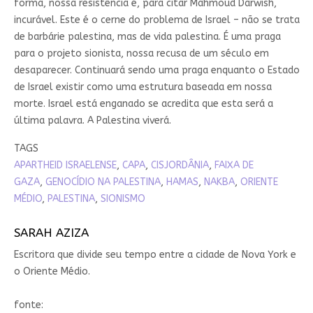
forma, nossa resistência é, para citar Mahmoud Darwish,
incurável. Este é o cerne do problema de Israel – não se trata
de barbárie palestina, mas de vida palestina. É uma praga
para o projeto sionista, nossa recusa de um século em
desaparecer. Continuará sendo uma praga enquanto o Estado
de Israel existir como uma estrutura baseada em nossa
morte. Israel está enganado se acredita que esta será a
última palavra. A Palestina viverá.
TAGS
APARTHEID ISRAELENSE
,
CAPA
,
CISJORDÂNIA
,
FAIXA DE
GAZA
,
GENOCÍDIO NA PALESTINA
,
HAMAS
,
NAKBA
,
ORIENTE
MÉDIO
,
PALESTINA
,
SIONISMO
SARAH AZIZA
Escritora que divide seu tempo entre a cidade de Nova York e
o Oriente Médio.
fonte: