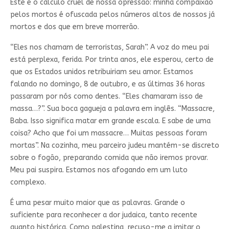
Este é o cálculo cruel de nossa opressão: minha compaixão
pelos mortos é ofuscada pelos números altos de nossos já
mortos e dos que em breve morrerão.
“Eles nos chamam de terroristas, Sarah”. A voz do meu pai
está perplexa, ferida. Por trinta anos, ele esperou, certo de
que os Estados unidos retribuiriam seu amor. Estamos
falando no domingo, 8 de outubro, e as últimas 36 horas
passaram por nós como dentes. “Eles chamaram isso de
massa…?”. Sua boca gagueja a palavra em inglês. “Massacre,
Baba. Isso significa matar em grande escala. E sabe de uma
coisa? Acho que foi um massacre… Muitas pessoas foram
mortas”. Na cozinha, meu parceiro judeu mantém-se discreto
sobre o fogão, preparando comida que não iremos provar.
Meu pai suspira. Estamos nos afogando em um luto
complexo.
É uma pesar muito maior que as palavras. Grande o
suficiente para reconhecer a dor judaica, tanto recente
quanto histórica. Como palestina, recuso-me a imitar o