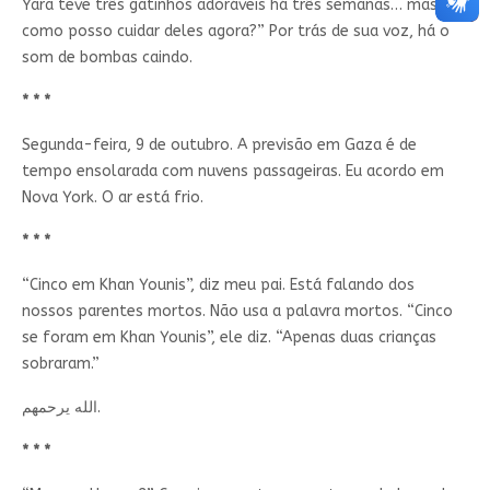
Yara teve três gatinhos adoráveis há três semanas… mas
como posso cuidar deles agora?” Por trás de sua voz, há o
som de bombas caindo.
* * *
Segunda-feira, 9 de outubro. A previsão em Gaza é de
tempo ensolarada com nuvens passageiras. Eu acordo em
Nova York. O ar está frio.
* * *
“Cinco em Khan Younis”, diz meu pai. Está falando dos
nossos parentes mortos. Não usa a palavra mortos. “Cinco
se foram em Khan Younis”, ele diz. “Apenas duas crianças
sobraram.”
الله يرحمهم.
* * *