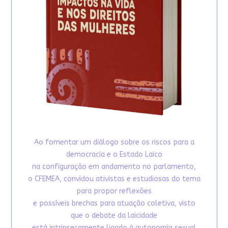
Ao fomentar um diálogo sobre os riscos para a
democracia e o Estado Laico
na configuração em andamento no parlamento,
o CFEMEA, convidou ativistas e estudiosas do tema
para propor reflexões
e possíveis brechas para atuação coletiva, visto
que o debate da laicidade
está intrinsecamente ligado à autonomia sexual