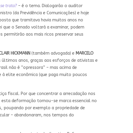
se trata?
– é o tema. Dialogarão o auditor
nistro (da Previdência e Comunicações) e hoje
oposta que tramitava havia muitos anos no
lei que o Senado voltará a examinar, podem
s permitirão aos mais ricos preservar seus
CLAIR HICKMANN
(também advogada) e
MARCELO
 últimos anos, graças aos esforços de ativistas e
Brasil não é “opressora” – mas acima de
te à elite econômica (que paga muito poucos
ça fiscal. Por que concentrar a arrecadação nos
o esta deformação tornou-se marca essencial no
dos, poupando por exemplo a propriedade de
articular – abandonaram, nos tempos do