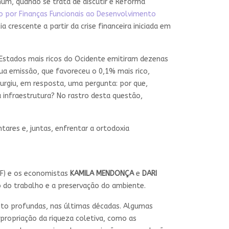
m, quando se trata de discutir e Reforma
to por Finanças Funcionais ao Desenvolvimento
crescente a partir da crise financeira iniciada em
 Estados mais ricos do Ocidente emitiram dezenas
ua emissão, que favoreceu o 0,1% mais rico,
urgiu, em resposta, uma pergunta: por que,
infraestrutura? No rastro desta questão,
ares e, juntas, enfrentar a ortodoxia
IJF) e os economistas
KAMILA MENDONÇA
e
DARI
ão do trabalho e a preservação do ambiente.
ito profundas, nas últimas décadas. Algumas
propriação da riqueza coletiva, como as