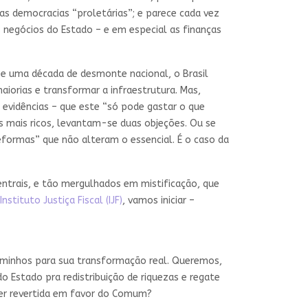
as democracias “proletárias”; e parece cada vez
s negócios do Estado – e em especial as finanças
e uma década de desmonte nacional, o Brasil
iorias e transformar a infraestrutura. Mas,
 evidências – que este “só pode gastar o que
 mais ricos, levantam-se duas objeções. Ou se
eformas” que não alteram o essencial. É o caso da
entrais, e tão mergulhados em mistificação, que
Instituto Justiça
Fiscal (IJF)
, vamos iniciar –
caminhos para sua transformação real. Queremos,
o Estado pra redistribuição de riquezas e regate
ser revertida em favor do Comum?