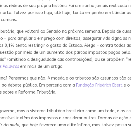
as rédeas de sua própria história. Foi um sonho jamais realizado n
 morto. Talvez por isso haja, até hoje, tanto empenho em blindar o
s comuns.
utária, que voltará ao Senado na próxima semana. Depois de quas
 – para ampliar o emprego com direitos, assegurar vida digna às ma
s 0,1% tenta restringir o gasto do Estado. Alega – contra todas as
a questão por meio de um aumento dos parcos impostos pagos pelos
is” (omitindo a desigualdade das contribuições), ou se propõem “r
s Palavras
em mais de um artigo.
 cena? Pensamos que não. A moeda e os tributos são assuntos tão c
s ao debate público. Em parceria com a
Fundação Friedrich Ebert
e o
 sobre a Reforma Tributária.
governo, mas o sistema tributário brasileiro como um todo, e os 
 possível ir além dos impostos e considerar outras formas de ação d
ir do nada,
que hoje favorece uma elite ínfima, mas talvez possa 