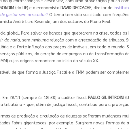
da ao quebra-cabeças – desta vez, com uma provocação pouco comu
 GONDIM
(do IJF) e o economista
DAVID DECCACHE
, diretor do
Institu
de gastar sem arrecadar?
O tema tem sido suscitado com frequência 
nomista André Lara Resende, um dos autores do Plano Real.
ia global. Para salvar os bancos que quebraram na crise, todos os
tir do nada,
sem
nenhuma
relação com a arrecadação de tributos. S
ria e a forte inflação dos preços de imóveis, em todo o mundo. S
serviços públicos, da geração de empregos ou da transformação da 
MM) cujas origens remontam ao início do século XX.
sável: de que forma a Justiça Fiscal e a TMM podem ser complement
. Em 28/11 (sempre às 18h30) o auditor fiscal
PAULO GIL INTROINI
(
 tributário – que, além de justiça fiscal, contribua para a proteç
ormas de produção e circulação de riquezas sofreram mudanças mu
idades fabris gigantescas, por exemplo. Surgiram novas formas de a