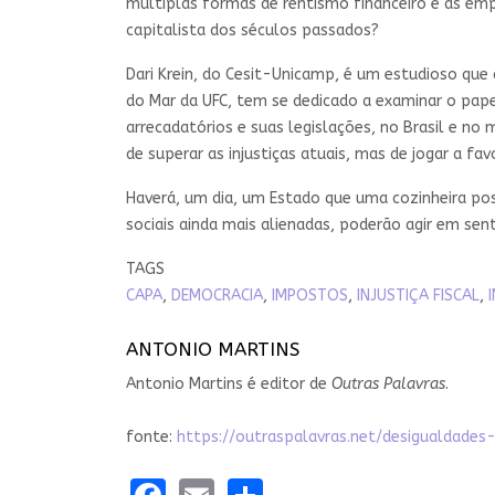
múltiplas formas de rentismo financeiro e as em
capitalista dos séculos passados?
Dari Krein, do Cesit-Unicamp, é um estudioso que
do Mar da UFC, tem se dedicado a examinar o pape
arrecadatórios e suas legislações, no Brasil e n
de superar as injustiças atuais, mas de jogar a fa
Haverá, um dia, um Estado que uma cozinheira poss
sociais ainda mais alienadas, poderão agir em se
TAGS
CAPA
,
DEMOCRACIA
,
IMPOSTOS
,
INJUSTIÇA FISCAL
,
ANTONIO MARTINS
Antonio Martins é editor de
Outras Palavras
.
fonte:
https://outraspalavras.net/desigualdade
Facebook
Email
Share