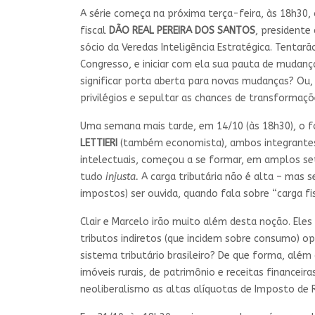
A série começa na próxima terça-feira, às 18h30
fiscal
DÃO REAL PEREIRA DOS SANTOS
, presidente
sócio da Veredas Inteligência Estratégica. Tent
Congresso, e iniciar com ela sua pauta de mudanç
significar porta aberta para novas mudanças? Ou, 
privilégios e sepultar as chances de transformaçõ
Uma semana mais tarde, em 14/10 (às 18h30), o fo
LETTIERI
(também economista), ambos integrantes 
intelectuais, começou a se formar, em amplos seto
tudo
injusta.
A carga tributária não é alta – mas 
impostos) ser ouvida, quando fala sobre “carga fis
Clair e Marcelo irão muito além desta noção. Ele
tributos indiretos (que incidem sobre consumo)
sistema tributário brasileiro? De que forma, alé
imóveis rurais, de patrimônio e receitas financei
neoliberalismo as altas alíquotas de Imposto de 