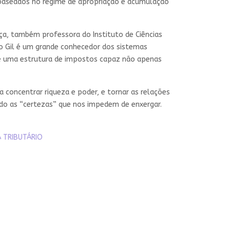
 baseados no regime de apropriação e acumulação
ça, também professora do Instituto de Ciências
lo Gil é um grande conhecedor dos sistemas
bre uma estrutura de impostos capaz não apenas
a concentrar riqueza e poder, e tornar as relações
ndo as “certezas” que nos impedem de enxergar.
 TRIBUTÁRIO