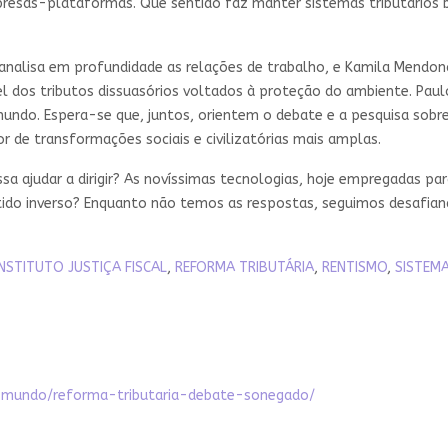
presas-plataformas. Que sentido faz manter sistemas tributários
 analisa em profundidade as relações de trabalho, e Kamila Mendon
l dos tributos dissuasórios voltados à proteção do ambiente. Pau
o mundo. Espera-se que, juntos, orientem o debate e a pesquisa so
vor de transformações sociais e civilizatórias mais amplas.
a ajudar a dirigir? As novíssimas tecnologias, hoje empregadas par
ntido inverso? Enquanto não temos as respostas, seguimos desafia
INSTITUTO JUSTIÇA FISCAL
,
REFORMA TRIBUTÁRIA
,
RENTISMO
,
SISTEMA
s-mundo/reforma-tributaria-debate-sonegado/