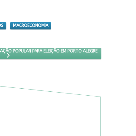
OS
MACROECONOMIA
VIAS COM PARTICIPAÇÃO POPULAR PARA ELEIÇÃO EM PORTO ALEGRE
PAÇÃO POPULAR PARA ELEIÇÃO EM PORTO ALEGRE