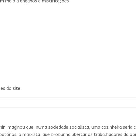
em meio a enganos e mistificações
es do site
in imaginou que, numa sociedade socialista, uma cozinheira seria ca
atórios: o marxista, que propunha libertar os trabalhadores da op