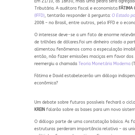
Em 21/10, às 18h30, mais uma pedra será agrega
Tributária. A auditora fiscal e economista
FÁTIMA
(IFFD)
, tentarão responder à pergunta:
O Estado po
2008 – no Brasil, entre outros, pelo IFFD e o eco
O interesse deve-se a um fato de enorme relevânc
de trilhões de dólares.Foi um dinheiro criado
a par
alimentou fenômenos como a especulação imobiliá
então, não fazer emissões maciças em favor dos 
reemergiu a chamada
Teoria Monetária Moderna
(T
Fátima e David estabelecerão um diálogo indispen
econômica?
Um debate sobre futuros possíveis fechará o ciclo
KREIN
falarão sobre as bases para um novo sistema
O diálogo parte de uma constatação básica. As f
estruturas perderam importância relativa – as un