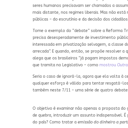
seres humanos precisavam ser chamados a assumir 
mais distante, nos regimes liberais. Mas não está
públicas – do escrutínio e da decisão dos cidadão
Tome o exemplo do “debate” sobre a Reforma Trib
precisa desesperadamente de investimento público
interessada em privatização selvagem, a classe do
arrecada”. E quando, então, se propõe resolver 
alega que os brasileiros “já pagam impostos dema
que tramita no Legislativo – como
mostrou
Outra
Seria o caso de ignorá-la, agora que ela volta à
qualquer esforço é válido para tentar resgatá-lo
também neste 7/11 – uma série de quatro debates
O objetivo é examinar não apenas a proposta do 
de quebra, introduzir um assunto indispensável. É
do país? Como tratar a
emissão do dinheiro a part