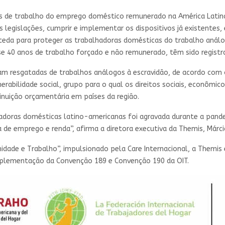
s de trabalho do emprego doméstico remunerado na América Latina e
 legislações, cumprir e implementar os dispositivos já existentes, 
ceda para proteger as trabalhadoras domésticas do trabalho análog
 40 anos de trabalho forçado e não remunerado, têm sido registrad
m resgatadas de trabalhos análogos à escravidão, de acordo com o 
rabilidade social, grupo para o qual os direitos sociais, econômic
minuição orçamentária em países da região.
lhadoras domésticas latino-americanas foi agravada durante a pan
 de emprego e renda”, afirma a diretora executiva da Themis, Márci
idade e Trabalho”, impulsionado pela Care Internacional, a Themi
implementação da Convenção 189 e Convenção 190 da OIT.