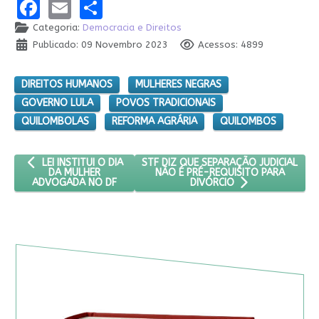
Facebook
Email
Share
Categoria:
Democracia e Direitos
Publicado: 09 Novembro 2023
Acessos: 4899
DIREITOS HUMANOS
MULHERES NEGRAS
GOVERNO LULA
POVOS TRADICIONAIS
QUILOMBOLAS
REFORMA AGRÁRIA
QUILOMBOS
ARTIGO ANTERIOR: LEI INSTITUI O DIA DA MULHER ADVOGADA N
PRÓXIMO ARTIGO: STF DIZ QUE SEPAR
STF DIZ QUE SEPARAÇÃO JUDICIAL
LEI INSTITUI O DIA
NÃO É PRÉ-REQUISITO PARA
DA MULHER
ADVOGADA NO DF
DIVÓRCIO