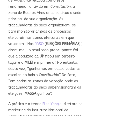
de Argentina
) relatou como este
fenômeno foi vivido em
Constitución
, a
zona de Buenos Aires onde se situa a sede
principal da sua organização. As
trabalhadoras do sexo organizaram-se
para monitorar ambos os processos
eleitorais nas zonas eleitorais em que
votariam. “Nas
PASO
[
ELEIÇÕES PRIMÁRIAS
]”,
disse-me, “o resultado preocupante foi
que a coalizão da
UP
ficou em terceiro
lugar e o
MILEI
em primeiro”. No entanto,
desta vez, “ganhamos em quase todas as
escolas do bairro
Constitución
”. De fato,
“em todas as zonas de votação onde as
trabalhadoras do sexo supervisionaram as
eleições,
MASSA
ganhou”.
A prática e a teoria
Elsa Yanaje
, diretora de
marketing do Instituto Nacional de