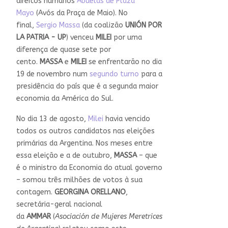
direitos humanos
Abuelas de Plaza
Mayo
(Avós da Praça de Maio). No
final,
Sergio Massa
(da coalizão
UNIÓN POR
LA PATRIA - UP
) venceu
MILEI
por uma
diferença de quase sete por
cento.
MASSA
e
MILEI
se enfrentarão no dia
19 de novembro num
segundo turno
para a
presidência do país que é a segunda maior
economia da América do Sul.
No dia 13 de agosto,
Milei
havia vencido
todos os outros candidatos nas eleições
primárias da Argentina. Nos meses entre
essa eleição e a de outubro,
MASSA
– que
é o ministro da Economia do atual governo
– somou três milhões de votos à sua
contagem.
GEORGINA ORELLANO
,
secretária-geral nacional
da
AMMAR
(
Asociación de Mujeres Meretrices