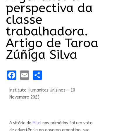
perspectiva da
classe
trabalhadora.
Artigo de Taroa
Zúñiga Silva
Facebook
Email
Share
Instituto Humanitas Unisinos - 10
Novembro 2023
A vitória de
Milei
nas primárias foi um voto
de advertência ao governo argentino; sua