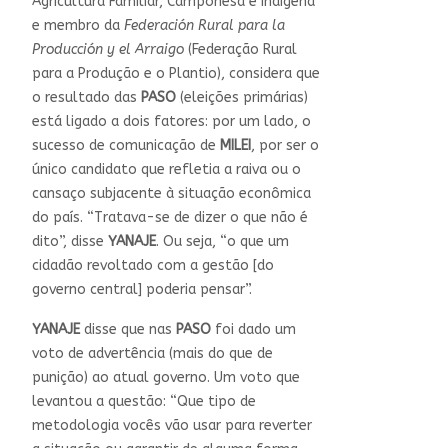
Agricultura Familiar, Camponesa e Indígena
e membro da
Federación Rural para la
Producción y el Arraigo
(Federação Rural
para a Produção e o Plantio), considera que
o resultado das
PASO
(eleições primárias)
está ligado a dois fatores: por um lado, o
sucesso de comunicação de
MILEI
, por ser o
único candidato que refletia a raiva ou o
cansaço subjacente à situação econômica
do país. “Tratava-se de dizer o que não é
dito”, disse
YANAJE
. Ou seja, “o que um
cidadão revoltado com a gestão [do
governo central] poderia pensar”.
YANAJE
disse que nas
PASO
foi dado um
voto de advertência (mais do que de
punição) ao atual governo. Um voto que
levantou a questão: “Que tipo de
metodologia vocês vão usar para reverter