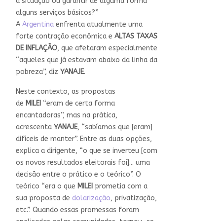
a situação ou garantir de alguma forma
alguns serviços básicos?”
A
Argentina
enfrenta atualmente uma
forte contração econômica e
ALTAS TAXAS
DE INFLAÇÃO
, que afetaram especialmente
“aqueles que já estavam abaixo da linha da
pobreza”, diz
YANAJE
.
Neste contexto, as propostas
de
MILEI
“eram de certa forma
encantadoras”, mas na prática,
acrescenta
YANAJE
, “sabíamos que [eram]
difíceis de manter”. Entre as duas opções,
explica a dirigente, “o que se inverteu [com
os novos resultados eleitorais foi]... uma
decisão entre o prático e o teórico”. O
teórico “era o que
MILEI
prometia com a
sua proposta de
dolarização
, privatização,
etc.”. Quando essas promessas foram