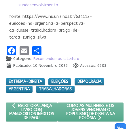
subdesenvolvimento
fonte: https://www.ihu.unisinos.br/634112-
eleicoes-na-argentina-a-perspectiva-
da-classe-trabalhadora-artigo-de-
taroa-zuniga-silva
Facebook
Email
Share
Categoria:
Recomendamos a Leitura
Publicado: 10 Novembro 2023
Acessos: 6303
EXTREMA-DIREITA
ELEIÇÕES
DEMOCRACIA
ARGENTINA
TRABALHADORAS
ARTIGO ANTERIOR: ESCRITORA LANÇA LIVRO COM MANUSCRITOS
PRÓXIMO ARTIGO: COMO AS MULH
COMO AS MULHERES E OS
ESCRITORA LANÇA
JOVENS VENCERAM O
LIVRO COM
POPULISMO DE DIREITA NA
MANUSCRITOS INÉDITOS
DE PAGU
POLÔNIA