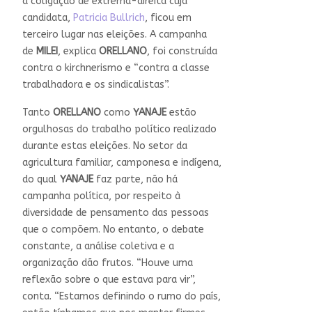
a coligação de extrema-direita cuja
candidata,
Patricia Bullrich
, ficou em
terceiro lugar nas eleições. A campanha
de
MILEI
, explica
ORELLANO
, foi construída
contra o kirchnerismo e “contra a classe
trabalhadora e os sindicalistas”.
Tanto
ORELLANO
como
YANAJE
estão
orgulhosas do trabalho político realizado
durante estas eleições. No setor da
agricultura familiar, camponesa e indígena,
do qual
YANAJE
faz parte, não há
campanha política, por respeito à
diversidade de pensamento das pessoas
que o compõem. No entanto, o debate
constante, a análise coletiva e a
organização dão frutos. “Houve uma
reflexão sobre o que estava para vir”,
conta. “Estamos definindo o rumo do país,