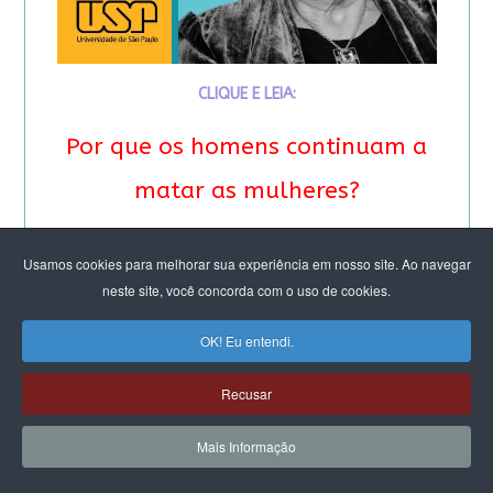
CLIQUE E LEIA:
Por que os homens continuam a
matar as mulheres?
&
Usamos cookies para melhorar sua experiência em nosso site. Ao navegar
neste site, você concorda com o uso de cookies.
Feminicídio: “A noção de
propriedade é profunda”.
OK! Eu entendi.
Entrevista especial com Eva
Recusar
Alterman Blay
Mais Informação