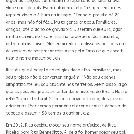
algumas canções continuam no repertório de seus shows
vinte anos depois. Eventualmente, ela faz apresentações
reproduzindo o álbum na íntegra. “Tenho o projeto há 20
anos, mas não foi fácil. Muita gente criticou. Familiares,
amigos, até o dono de gravadora. Disseram que eu ia jogar
minha carreira no lixo e ficar na ‘prateleira’ da macumba,
entre outras coisas. Mas eu acreditei, e disse às pessoas que
deixassem de ser preconceituosas pelo fato de que escolhi
usar o nome macumba”, diz.
Rita diz que é adepta da religiosidade afro-brasileira, mas
seu projeto não é converter ninguém. “Não sou apenas
simpatizante, eu sou atuante nos terreiros. Além disso, digo
que as pessoas precisam entender a história do Brasil. Nossa
referência estrutural é direta do povo africano, dos povos
originários. Precisamos parar de colocar as coisas debaixo do
tapete e assumir. Só temos a ganhar”, diz.
Em 2012, Rita decidiu trocar seu nome artístico, de Rita
Ribeiro para Rita Benneditto. A ideia foi homenagear seu pai,