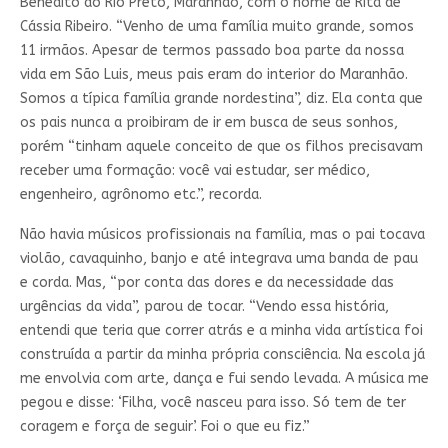
Benedito do Rio Preto, Maranhão, com o nome de Rita de
Cássia Ribeiro. “Venho de uma família muito grande, somos
11 irmãos. Apesar de termos passado boa parte da nossa
vida em São Luis, meus pais eram do interior do Maranhão.
Somos a típica família grande nordestina”, diz. Ela conta que
os pais nunca a proibiram de ir em busca de seus sonhos,
porém “tinham aquele conceito de que os filhos precisavam
receber uma formação: você vai estudar, ser médico,
engenheiro, agrônomo etc.”, recorda.
Não havia músicos profissionais na família, mas o pai tocava
violão, cavaquinho, banjo e até integrava uma banda de pau
e corda. Mas, “por conta das dores e da necessidade das
urgências da vida”, parou de tocar. “Vendo essa história,
entendi que teria que correr atrás e a minha vida artística foi
construída a partir da minha própria consciência. Na escola já
me envolvia com arte, dança e fui sendo levada. A música me
pegou e disse: ‘Filha, você nasceu para isso. Só tem de ter
coragem e força de seguir’. Foi o que eu fiz.”