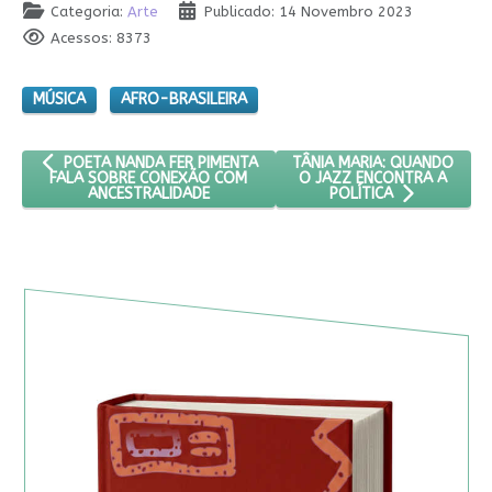
Categoria:
Arte
Publicado: 14 Novembro 2023
Acessos: 8373
MÚSICA
AFRO-BRASILEIRA
ARTIGO ANTERIOR: POETA NANDA FER PIMENTA FALA SOBRE C
PRÓXIMO ARTIGO: TÂNIA MA
TÂNIA MARIA: QUANDO
POETA NANDA FER PIMENTA
O JAZZ ENCONTRA A
FALA SOBRE CONEXÃO COM
ANCESTRALIDADE
POLÍTICA