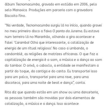
álbum
Tecnomacumba
, gravado em estúdio em 2006, pelo
selo Manaxica Produções em parceria com a gravadora
Biscoito Fino.
“Na verdade,
Tecnomacumba
surgiu lá no início, quando gravei
no meu primeiro disco a faixa
O ponto da Jurema
. Eu estava
num terreiro lá no Maranhão, olhando a gira acontecer e
falei: ‘Caramba! Olha que interessante, a catalização de
energia de um ritual religioso’. No caso a umbanda, o
candomblé, as religiões de matrizes africanas. O que faz a
capitalização de energia é o som, a música e a dança ao som
do tambor. O orixá, o caboclo, a entidade se manifestam a
partir do toque, da cantiga e do canto. Eu transportei isso
para um palco, transportei para uma rave, para uma
discoteca, para uma noite de beat e dança”, conta.
Rita diz que quando estão em um show ou uma danceteria,
as pessoas também são movidas por dois elementos de
catalização, a música e a dança. Isso acontece