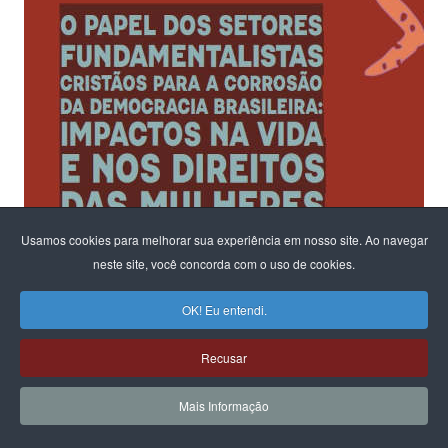
Usamos cookies para melhorar sua experiência em nosso site. Ao navegar
neste site, você concorda com o uso de cookies.
OK! Eu entendi.
Recusar
Ao fomentar um diálogo sobre os riscos para a democracia e o
Mais Informação
Estado Laico
na configuração em andamento no parlamento,