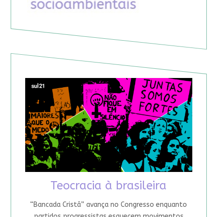
Teocracia à brasileira
“Bancada Cristã” avança no Congresso enquanto
partidos progressistas esquecem movimentos