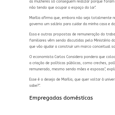
as mulheres só conseguem realizar porque foram
não tendo que ocupar o espaço do lar".
Marília afirma que, embora não seja totalmente r
governo um salário para cuidar da minha casa e d
Essa e outras propostas de remuneração do trab
familiares vêm sendo discutidas pelo Ministério d
que vão ajudar a construir um marco conceitual s
O economista Carlos Considera pondera que coloca
a criação de políticas públicas, como creches, po
remunerado, mesmo sendo mães e esposas", expli
Esse é o desejo de Marília, que quer voltar à uni
sabe?".
Empregadas domésticas