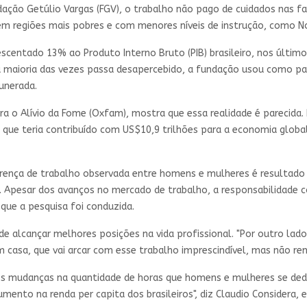
ção Getúlio Vargas (FGV), o trabalho não pago de cuidados nas fa
a em regiões mais pobres e com menores níveis de instrução, como N
escentado 13% ao Produto Interno Bruto (PIB) brasileiro, nos últim
a maioria das vezes passa desapercebido, a fundação usou como par
unerada.
 o Alívio da Fome (Oxfam), mostra que essa realidade é parecida. 
que teria contribuído com US$10,9 trilhões para a economia glob
ença de trabalho observada entre homens e mulheres é resultado d
. Apesar dos avanços no mercado de trabalho, a responsabilidade 
que a pesquisa foi conduzida.
de alcançar melhores posições na vida profissional. "Por outro la
sa, que vai arcar com esse trabalho imprescindível, mas não remu
es mudanças na quantidade de horas que homens e mulheres se ded
mento na renda per capita dos brasileiros", diz Claudio Considera,