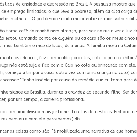
sticos de ansiedade e depressão no Brasil. A pesquisa mostra que 
e de emprego limitadas, o que leva à pobreza, além da alta carga
las mulheres. O problema é ainda maior entre as mais vulnerabili
 não tomo café da manhã nem almoço, para sair na rua e ver a luz
o estou tomando conta de alguém ou da casa são os meus cinco min
io, mas também é mãe de Isaac, de 4 anos. A família mora na Ceilând
imenta as crianças, faz companhia para elas, coloca para cochilar. 
ouça não está suja e fico com o Caio no colo ou brincando com ele.
17h, começo a limpar a casa, outra vez com uma criança no colo", co
escansar: "Tenho insônia por causa do remédio que eu tomo para d
niversidade de Brasília, durante a gravidez do segundo filho. Ser d
r, por um tempo, a carreira profissional.
ria com uma divisão mais justa nas tarefas domésticas. Embora me
ezes nem eu e nem ele percebemos", diz.
ter as coisas como são, "é mobilizada uma narrativa de que homen