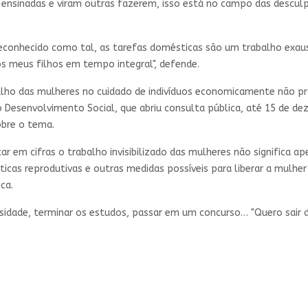
 ensinadas e viram outras fazerem, isso está no campo das descu
econhecido como tal, as tarefas domésticas são um trabalho exaust
os meus filhos em tempo integral", defende.
alho das mulheres no cuidado de indivíduos economicamente não p
o Desenvolvimento Social, que abriu consulta pública, até 15 de de
obre o tema.
r em cifras o trabalho invisibilizado das mulheres não significa a
líticas reprodutivas e outras medidas possíveis para liberar a mulh
ca.
versidade, terminar os estudos, passar em um concurso… "Quero sair 