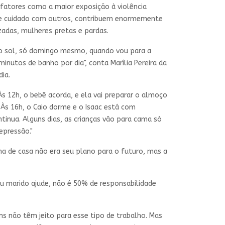
fatores como a maior exposição à violência
 de cuidado com outros, contribuem enormemente
zadas, mulheres pretas e pardas.
 do sol, só domingo mesmo, quando vou para a
utos de banho por dia", conta Marília Pereira da
ia.
Às 12h, o bebê acorda, e ela vai preparar o almoço
 Às 16h, o Caio dorme e o Isaac está com
ntinua. Alguns dias, as crianças vão para cama só
epressão."
ona de casa não era seu plano para o futuro, mas a
u marido ajude, não é 50% de responsabilidade
s não têm jeito para esse tipo de trabalho. Mas