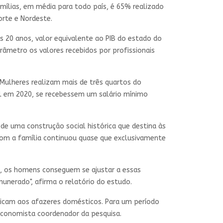
mílias, em média para todo país, é 65% realizado
orte e Nordeste.
os 20 anos, valor equivalente ao PIB do estado do
âmetro os valores recebidos por profissionais
Mulheres realizam mais de três quartos do
al em 2020, se recebessem um salário mínimo
e uma construção social histórica que destina às
com a família continuou quase que exclusivamente
do, os homens conseguem se ajustar a essas
nerado", afirma o relatório do estudo.
icam aos afazeres domésticos. Para um período
 economista coordenador da pesquisa.