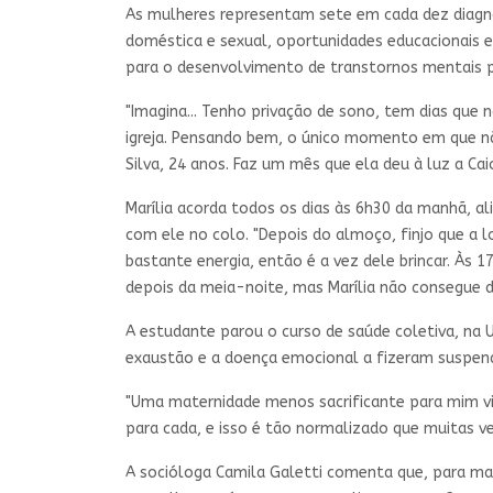
As mulheres representam sete em cada dez diagnó
doméstica e sexual, oportunidades educacionais 
para o desenvolvimento de transtornos mentais pe
"Imagina... Tenho privação de sono, tem dias que
igreja. Pensando bem, o único momento em que nã
Silva, 24 anos. Faz um mês que ela deu à luz a Ca
Marília acorda todos os dias às 6h30 da manhã, al
com ele no colo. "Depois do almoço, finjo que a l
bastante energia, então é a vez dele brincar. Às 
depois da meia-noite, mas Marília não consegue d
A estudante parou o curso de saúde coletiva, na U
exaustão e a doença emocional a fizeram suspende
"Uma maternidade menos sacrificante para mim vi
para cada, e isso é tão normalizado que muitas v
A socióloga Camila Galetti comenta que, para man