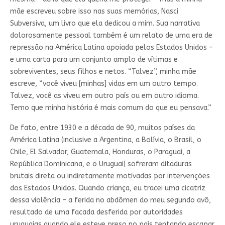
mãe escreveu sobre isso nas suas memórias, Nasci
Subversiva, um livro que ela dedicou a mim. Sua narrativa
dolorosamente pessoal também é um relato de uma era de
repressão na América Latina apoiada pelos Estados Unidos –
e uma carta para um conjunto amplo de vítimas e
sobreviventes, seus filhos e netos. “Talvez”, minha mãe
escreve, “você viveu [minhas] vidas em um outro tempo.
Talvez, você as viveu em outro país ou em outro idioma.
Temo que minha história é mais comum do que eu pensava.”
De fato, entre 1930 e a década de 90, muitos países da
América Latina (inclusive a Argentina, a Bolívia, o Brasil, o
Chile, El Salvador, Guatemala, Honduras, o Paraguai, a
República Dominicana, e o Uruguai) sofreram ditaduras
brutais direta ou indiretamente motivadas por intervenções
dos Estados Unidos. Quando criança, eu tracei uma cicatriz
dessa violência – a ferida no abdômen do meu segundo avô,
resultado de uma facada desferida por autoridades
uruguaias quando ele esteve preso no país tentando escapar