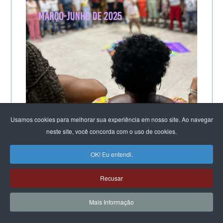
Usamos cookies para melhorar sua experiência em nosso site. Ao navegar
neste site, você concorda com o uso de cookies.
A POTÊNCIA DO LABORATÓRIO ORGANIZACIONAL
FEMINISTA PARA A SUSTENTAÇÃO DA VIDA
OK! Eu entendi.
DE SALVADOR
Recusar
Mais Informação