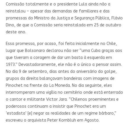
Comissão totalmente e o presidente Lula ainda não a
reinstalou – apesar das demandas de familiares e das
promessas do Ministro da Justiça e Segurança Pública, Flávio
Dino, de que a Comissão seria reinstalada em 25 de outubro
deste ano.
Essa promessa, por acaso, foi feita inicialmente no Chile,
lugar que Bolsonaro declarou não ser “uma Cuba graças aos
que tiveram a coragem de dar um basta à esquerda em
1973.” Devastadoramente, ele não é o único a pensar assim.
No dia 9 de setembro, dias antes do aniversário do golpe,
grupos da direita balançavam bandeiras com imagens de
Pinochet na frente do La Moneda. No dia seguinte, eles
interromperam uma vigília no cemitério onde está enterrado
o cantor e militante Victor Jara. “Chilenos proeminentes e
poderosos continuam a insistir que Pinochet era um
‘estadista’ [e] negar as realidades de um regime bárbaro,”
escreveu o arquivista Peter Kornbluh em Agosto.