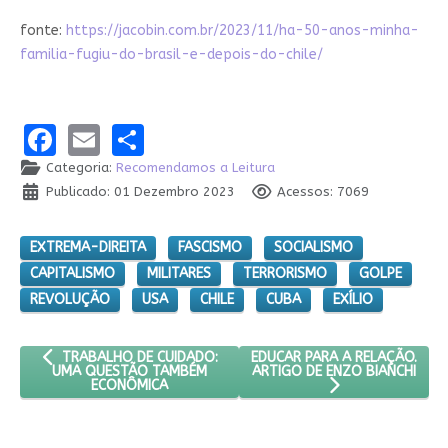
fonte:
https://jacobin.com.br/2023/11/ha-50-anos-minha-
familia-fugiu-do-brasil-e-depois-do-chile/
Facebook
Email
Share
Categoria:
Recomendamos a Leitura
Publicado: 01 Dezembro 2023
Acessos: 7069
EXTREMA-DIREITA
FASCISMO
SOCIALISMO
CAPITALISMO
MILITARES
TERRORISMO
GOLPE
REVOLUÇÃO
USA
CHILE
CUBA
EXÍLIO
ARTIGO ANTERIOR: TRABALHO DE CUIDADO: UMA QUESTÃO T
PRÓXIMO ARTIGO: EDUCAR PAR
EDUCAR PARA A RELAÇÃO.
TRABALHO DE CUIDADO:
ARTIGO DE ENZO BIANCHI
UMA QUESTÃO TAMBÉM
ECONÔMICA