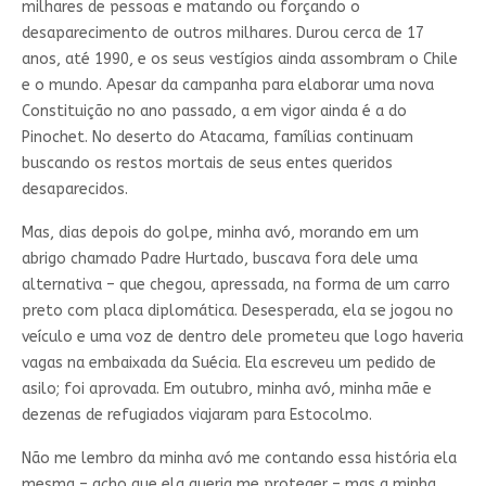
milhares de pessoas e matando ou forçando o
desaparecimento de outros milhares. Durou cerca de 17
anos, até 1990, e os seus vestígios ainda assombram o Chile
e o mundo. Apesar da campanha para elaborar uma nova
Constituição no ano passado, a em vigor ainda é a do
Pinochet. No deserto do Atacama, famílias continuam
buscando os restos mortais de seus entes queridos
desaparecidos.
Mas, dias depois do golpe, minha avó, morando em um
abrigo chamado Padre Hurtado, buscava fora dele uma
alternativa – que chegou, apressada, na forma de um carro
preto com placa diplomática. Desesperada, ela se jogou no
veículo e uma voz de dentro dele prometeu que logo haveria
vagas na embaixada da Suécia. Ela escreveu um pedido de
asilo; foi aprovada. Em outubro, minha avó, minha mãe e
dezenas de refugiados viajaram para Estocolmo.
Não me lembro da minha avó me contando essa história ela
mesma – acho que ela queria me proteger – mas a minha