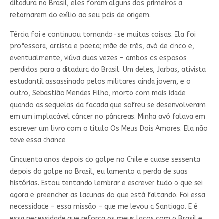
ditadura no Brasil, eles foram alguns dos primeiros a
retornarem do exílio ao seu país de origem.
Tércia foi e continuou tornando-se muitas coisas. Ela foi
professora, artista e poeta; mãe de três, avó de cinco e,
eventualmente, viúva duas vezes – ambos os esposos
perdidos para a ditadura do Brasil. Um deles, Jarbas, ativista
estudantil assassinado pelos militares ainda jovem, e o
outro, Sebastião Mendes Filho, morto com mais idade
quando as sequelas da facada que sofreu se desenvolveram
em um implacável câncer no pâncreas. Minha avó falava em
escrever um livro com o título Os Meus Dois Amores. Ela não
teve essa chance.
Cinquenta anos depois do golpe no Chile e quase sessenta
depois do golpe no Brasil, eu lamento a perda de suas
histórias. Estou tentando lembrar e escrever tudo o que sei
agora e preencher as lacunas do que está faltando. Foi essa
necessidade – essa missão – que me levou a Santiago. E é
essa necessidade que reforça os meus laços com o Brasil e