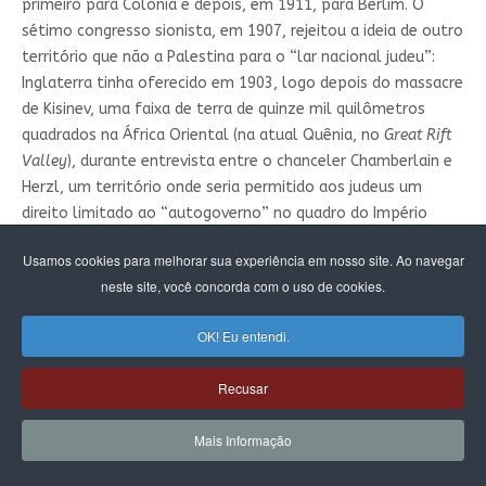
primeiro para Colônia e depois, em 1911, para Berlim. O
sétimo congresso sionista, em 1907, rejeitou a ideia de outro
território que não a Palestina para o “lar nacional judeu”:
Inglaterra tinha oferecido em 1903, logo depois do massacre
de Kisinev, uma faixa de terra de quinze mil quilômetros
quadrados na África Oriental (na atual Quênia, no
Great Rift
Valley
), durante entrevista entre o chanceler Chamberlain e
Herzl, um território onde seria permitido aos judeus um
direito limitado ao “autogoverno” no quadro do Império
Britânico, em uma região capaz de acolher, segundo o
Usamos cookies para melhorar sua experiência em nosso site. Ao navegar
ministro inglês, até um milhão de imigrantes judeus. A oferta
neste site, você concorda com o uso de cookies.
foi recusada por Theodor Herzl.
Como a Palestina ainda pertencia ao Império Otomano, que
OK! Eu entendi.
não manifestou a menor intenção de ceder esse território,
nem sequer depois da revolução “civilista” de 1908, o
Recusar
sionismo viu-se reduzido a inação, perdendo adeptos na
Europa oriental até a Primeira Guerra Mundial. Como já dito,
Mais Informação
o Estado projetado inicialmente pelos nacionalistas judeus