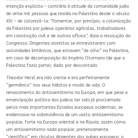
intenção explícita – contrária à atitude da comunidade judia
de vinte mil pessoas que residia na Palestina desde o século
XIV – de colonizá-la: “Fomentar, por princípio, a colonização
da Palestina por judeus operários agrícolas, trabalhadores
em construção civil e de outros ofícios”, dizia a resolução do
Congresso. Dirigentes sionistas se entrevistaram com
autoridades britânicas, que estavam “de olho” na Palestina,
em caso de decomposição do Império Otomano (de que a
Palestina fazia parte), dado por descontado.
Theodor Herzl era não crente e era perfeitamente
“germânico” nos seus hábitos e modo de vida. O
renascimento do antissemitismo na Europa, em que pese a
emancipação política dos judeus ter sido já proclamada
pelos mais importantes Estados europeus ocidentais, se
evidenciava na sobrevivência de um vasto antissemitismo
popular, forte na Europa oriental e na Rússia, assim como
um antissemitismo nada popular, pretensamente
“científico”, em círculos dirigentes dos países europeus; a