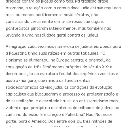
dirigidas contra os judeus como tais. Na tradição árabe-
otomana, a relação com a comunidade judia estava regulada
mais ou menos pacificamente havia séculos, não
constituindo certamente o mar de rosas que alguns
panfletistas pintaram ulteriormente, mas também não
levando a uma hostilidade geral contra os judeus.
A migração cada vez mais numerosa de judeus europeus para
a Palestina tinha suas raízes em outras latitudes: “O
sionismo se alimentou, na Europa central e oriental, da
conjugação de três fenômenos próprios do século XIX: a
decomposição da estrutura feudal dos impérios czaristas e
austro-húngaro, que minou os fundamentos
socioeconômicos da vida judia, as condições da evolução
capitalista que bloquearam o processo de proletarização e
de assimilação, e a escalada brutal do antissemitismo mais
violento que precipitou a centenas de milhares de judeus ao
caminho do exílio. Em direção à Palestina? Não. Na maior
parte, para a América. Dos entre dois ou três milhões de