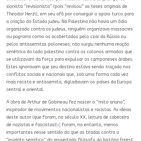
sionista “revisionista” (pois “revisou” as teses originais de
Theodor Herzl), em seu afã por conseguir o apoio turco para
a criação do Estado judeu. Na Palestina não havia um ódio
organizado contra os judeus, ninguém organizava massacres
ou
pogroms
como os acobertados pelo czar da Rússia ou
pelos antissemitas poloneses; não surgiu nenhuma reação
simétrica do lado palestino contra os colonos armados que
se utilizavam da força para expulsar os camponeses árabes.
Estes ignoravam que seu destino estava sendo traçado nos
conflitos sociais e nacionais que, sob uma forma cada vez
mais racista e antissemita, digladiavam os países da Europa
central e oriental.
A obra de Arthur de Gobineau fez nascer o “mito ariano”,
inspirador de movimentos nacionalistas e racistas. As ideias
deste autor (que foram, no século XX, leitura de cabeceira
de nazistas e fascistas)
[x]
foram, no entanto, menos
importantes nesse sentido do que as tiradas contra o
“espírito semítico” do respeitado filósofo da história Ernest