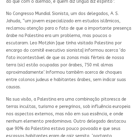
do que com o alemão, e quem diz língua diz espírito”.
No Congresso Mundial Sionista, um dos delegados, A. S.
Jahuda, “um jovem especializado em estudos islâmicos,
reclamou atenção para o fato de que a importante presença
árabe na Palestina era um problema, mas poucos o
escutaram. Leo Motzkin [que tinha visitado Palestina por
encargo do comitê executivo sionista] informou acerca ‘do
fato incontestável de que as zonas mais férteis de nossa
terra (sic) estão ocupadas por árabes, 750 mil almas
aproximadamente’. Informou também acerca de choques
entre colonos judeus e habitantes árabes, sem indicar suas
causas.
Na sua visão, a Palestina era uma combinação pitoresca de
terras incultas, turismo e peregrinos, sob influência europeia
nos aspectos externos, mas não em sua essência, e onde
nenhum elemento predominava. Outro delegado destacou
que 90% da Palestina estava pouco povoada e que seus
escassos habitantes eram de raiz semita, ‘portanto,