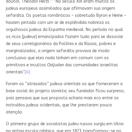
doutor, Theodor Herzl’”. “No século XIX eram muitos os
judeus europeus assimilados que afirmavam sua origem
sefardita. Os poetas românticos – sobretudo Byron e Heine –
haviam pintado com um ar de esplêndida nobreza os
orgulhosos judeus da Espanha medieval. No período no qual
os ricos [judeus] emancipados faziam tudo para se dissociar
de seus correligionários da Polônia e da Rússia, pobres e
marginalizados, a origem sefardita provava de modo
conclusivo que eles nada tinham em comum com os
primitivos e incultos
Ostjuden
das comunidades israelitas
orientais”.
[iii]
Foram os “atrasados” judeus orientais os que forneceram a
base social do projeto sionista; seu fundador ficou surpreso,
pois pensava que sua proposta acharia mais eco entre os
instruídos judeus ocidentais, que lhe prestaram pouca
atenção.
O primeiro grupo de socialistas judeu russos surgiu em Vilna
na antiga escola rabínica, que em 1873 transformou-se no