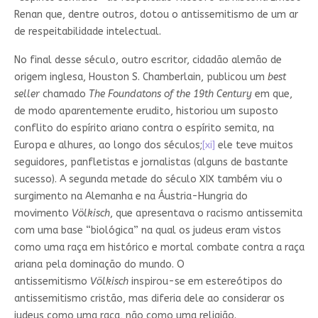
Renan que, dentre outros, dotou o antissemitismo de um ar
de respeitabilidade intelectual.
No final desse século, outro escritor, cidadão alemão de
origem inglesa, Houston S. Chamberlain, publicou um
best
seller
chamado
The Foundatons of the 19th Century
em que,
de modo aparentemente erudito, historiou um suposto
conflito do espírito ariano contra o espírito semita, na
Europa e alhures, ao longo dos séculos;
[xi]
ele teve muitos
seguidores, panfletistas e jornalistas (alguns de bastante
sucesso). A segunda metade do século XIX também viu o
surgimento na Alemanha e na Áustria-Hungria do
movimento
Völkisch
, que apresentava o racismo antissemita
com uma base “biológica” na qual os judeus eram vistos
como uma raça em histórico e mortal combate contra a raça
ariana pela dominação do mundo. O
antissemitismo
Völkisch
inspirou-se em estereótipos do
antissemitismo cristão, mas diferia dele ao considerar os
judeus como uma raça, não como uma religião.