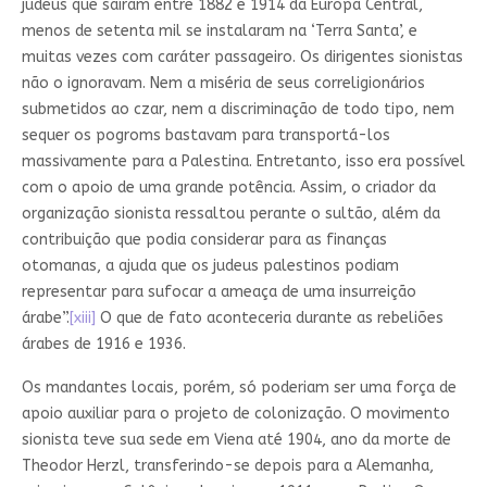
judeus que saíram entre 1882 e 1914 da Europa Central,
menos de setenta mil se instalaram na ‘Terra Santa’, e
muitas vezes com caráter passageiro. Os dirigentes sionistas
não o ignoravam. Nem a miséria de seus correligionários
submetidos ao czar, nem a discriminação de todo tipo, nem
sequer os pogroms bastavam para transportá-los
massivamente para a Palestina. Entretanto, isso era possível
com o apoio de uma grande potência. Assim, o criador da
organização sionista ressaltou perante o sultão, além da
contribuição que podia considerar para as finanças
otomanas, a ajuda que os judeus palestinos podiam
representar para sufocar a ameaça de uma insurreição
árabe”.
[xiii]
O que de fato aconteceria durante as rebeliões
árabes de 1916 e 1936.
Os mandantes locais, porém, só poderiam ser uma força de
apoio auxiliar para o projeto de colonização. O movimento
sionista teve sua sede em Viena até 1904, ano da morte de
Theodor Herzl, transferindo-se depois para a Alemanha,