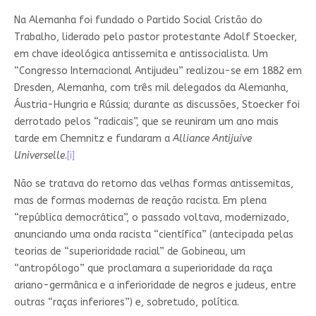
Na Alemanha foi fundado o Partido Social Cristão do
Trabalho, liderado pelo pastor protestante Adolf Stoecker,
em chave ideológica antissemita e antissocialista. Um
“Congresso Internacional Antijudeu” realizou-se em 1882 em
Dresden, Alemanha, com três mil delegados da Alemanha,
Áustria-Hungria e Rússia; durante as discussões, Stoecker foi
derrotado pelos “radicais”, que se reuniram um ano mais
tarde em Chemnitz e fundaram a
Alliance Antijuive
Universelle
.
[i]
Não se tratava do retorno das velhas formas antissemitas,
mas de formas modernas de reação racista. Em plena
“república democrática”, o passado voltava, modernizado,
anunciando uma onda racista “científica” (antecipada pelas
teorias de “superioridade racial” de Gobineau, um
“antropólogo” que proclamara a superioridade da raça
ariano-germânica e a inferioridade de negros e judeus, entre
outras “raças inferiores”) e, sobretudo, política.