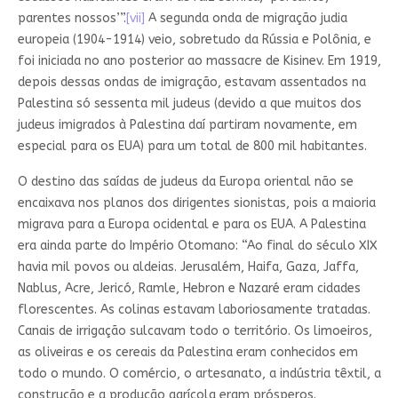
parentes nossos’”.
[vii]
A segunda onda de migração judia
europeia (1904-1914) veio, sobretudo da Rússia e Polônia, e
foi iniciada no ano posterior ao massacre de Kisinev. Em 1919,
depois dessas ondas de imigração, estavam assentados na
Palestina só sessenta mil judeus (devido a que muitos dos
judeus imigrados à Palestina daí partiram novamente, em
especial para os EUA) para um total de 800 mil habitantes.
O destino das saídas de judeus da Europa oriental não se
encaixava nos planos dos dirigentes sionistas, pois a maioria
migrava para a Europa ocidental e para os EUA. A Palestina
era ainda parte do Império Otomano: “Ao final do século XIX
havia mil povos ou aldeias. Jerusalém, Haifa, Gaza, Jaffa,
Nablus, Acre, Jericó, Ramle, Hebron e Nazaré eram cidades
florescentes. As colinas estavam laboriosamente tratadas.
Canais de irrigação sulcavam todo o território. Os limoeiros,
as oliveiras e os cereais da Palestina eram conhecidos em
todo o mundo. O comércio, o artesanato, a indústria têxtil, a
construção e a produção agrícola eram prósperos.