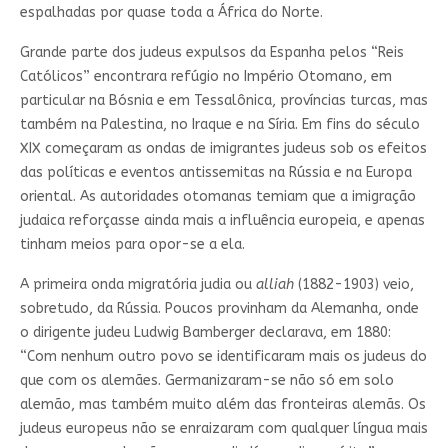
espalhadas por quase toda a África do Norte.
Grande parte dos judeus expulsos da Espanha pelos “Reis
Católicos” encontrara refúgio no Império Otomano, em
particular na Bósnia e em Tessalônica, províncias turcas, mas
também na Palestina, no Iraque e na Síria. Em fins do século
XIX começaram as ondas de imigrantes judeus sob os efeitos
das políticas e eventos antissemitas na Rússia e na Europa
oriental. As autoridades otomanas temiam que a imigração
judaica reforçasse ainda mais a influência europeia, e apenas
tinham meios para opor-se a ela.
A primeira onda migratória judia ou
alliah
(1882-1903) veio,
sobretudo, da Rússia. Poucos provinham da Alemanha, onde
o dirigente judeu Ludwig Bamberger declarava, em 1880:
“Com nenhum outro povo se identificaram mais os judeus do
que com os alemães. Germanizaram-se não só em solo
alemão, mas também muito além das fronteiras alemãs. Os
judeus europeus não se enraizaram com qualquer língua mais