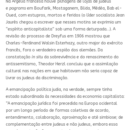
Na Argélia francesa houve pilhagens de lojas de judeus
e
pogroms
em Boufarik, Mostaganem, Blida, Médéa, Bab el-
Oued, com estupros, mortos e feridos (o líder socialista Jean
Jaurès chegou a escrever que nesses motins se exprimia um
“espírito anticapitalista” sob uma forma deturpada…). A
revisão do processo de Dreyfus em 1906 mostrou que
Charles-Ferdinand Walsin Esterhazy, outro major do exército
francês, fora o verdadeiro espião dos alemães. Da
constatação
in situ
da sobrevivência e do renascimento do
antissemitismo, Theodor Herzl concluiu que a assimilação
cultural nas nações em que habitavam não seria capaz de
livrar os judeus da discriminação.
A emancipação política judia, na verdade, sempre tinha
estado subordinada às necessidades da economia capitalista:
“A emancipação jurídica foi precedida na Europa ocidental
por um longo período de formas coletivas de acordo,
entendimento, colaboração, aproximação e até simbiose; de
complementação entre judeus e não judeus, embora essa