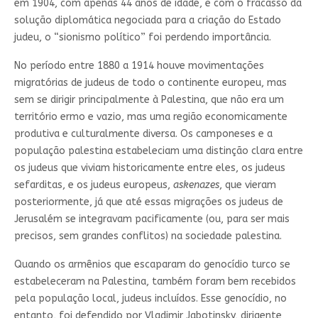
em 1904, com apenas 44 anos de idade, e com o fracasso da
solução diplomática negociada para a criação do Estado
judeu, o “sionismo político” foi perdendo importância.
No período entre 1880 a 1914 houve movimentações
migratórias de judeus de todo o continente europeu, mas
sem se dirigir principalmente à Palestina, que não era um
território ermo e vazio, mas uma região economicamente
produtiva e culturalmente diversa. Os camponeses e a
população palestina estabeleciam uma distinção clara entre
os judeus que viviam historicamente entre eles, os judeus
sefarditas, e os judeus europeus,
askenazes
, que vieram
posteriormente, já que até essas migrações os judeus de
Jerusalém se integravam pacificamente (ou, para ser mais
precisos, sem grandes conflitos) na sociedade palestina.
Quando os armênios que escaparam do genocídio turco se
estabeleceram na Palestina, também foram bem recebidos
pela população local, judeus incluídos. Esse genocídio, no
entanto, foi defendido por Vladimir Jabotinsky, dirigente