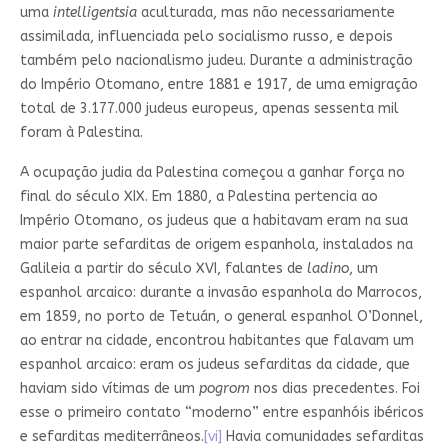
uma
intelligentsia
aculturada, mas não necessariamente
assimilada, influenciada pelo socialismo russo, e depois
também pelo nacionalismo judeu. Durante a administração
do Império Otomano, entre 1881 e 1917, de uma emigração
total de 3.177.000 judeus europeus, apenas sessenta mil
foram à Palestina.
A ocupação judia da Palestina começou a ganhar força no
final do século XIX. Em 1880, a Palestina pertencia ao
Império Otomano, os judeus que a habitavam eram na sua
maior parte sefarditas de origem espanhola, instalados na
Galileia a partir do século XVI, falantes de
ladino
, um
espanhol arcaico: durante a invasão espanhola do Marrocos,
em 1859, no porto de Tetuán, o general espanhol O’Donnel,
ao entrar na cidade, encontrou habitantes que falavam um
espanhol arcaico: eram os judeus sefarditas da cidade, que
haviam sido vítimas de um
pogrom
nos dias precedentes. Foi
esse o primeiro contato “moderno” entre espanhóis ibéricos
e sefarditas mediterrâneos.
[vi]
Havia comunidades sefarditas