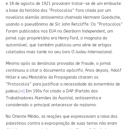
e 18 de agosto de 1921 provaram tratar-se de um embuste:
a base da história dos “Protocolos” fora criada por um
novelista alemão antissemita chamado Hermann Goedsche,
usando o pseudônimo de
Sir
John Retcliffe. Os “Protocolos”
foram publicados nos EUA no
Dearborn Independent
, um
jornal cujo proprietário era Henry Ford, o magnata do
automóvel, que também publicou uma série de artigos
coletados mais tarde no seu livro
O Judeu Internacional
.
Mesmo após as denúncias provadas de fraude, o jornal
continuou a citar o documento apócrifo. Anos depois, Adolf
Hitler e seu Ministério da Propaganda citaram os
“Protocolos” para justificar a necessidade do extermínio de
judeus.
[xii]
Em 1904 foi criado o DAP (Partido dos
Trabalhadores Alemães da Áustria), antissemita e
considerado o principal antecessor do nazismo.
No Oriente Médio, as reações que expressavam a raiva dos
palestinos contra a expropriação de suas terras não eram