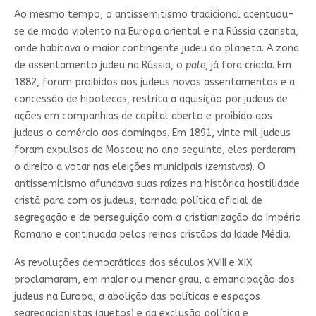
Ao mesmo tempo, o antissemitismo tradicional acentuou-
se de modo violento na Europa oriental e na Rússia czarista,
onde habitava o maior contingente judeu do planeta. A zona
de assentamento judeu na Rússia, o
pale
, já fora criada. Em
1882, foram proibidos aos judeus novos assentamentos e a
concessão de hipotecas, restrita a aquisição por judeus de
ações em companhias de capital aberto e proibido aos
judeus o comércio aos domingos. Em 1891, vinte mil judeus
foram expulsos de Moscou; no ano seguinte, eles perderam
o direito a votar nas eleições municipais (
zemstvos
). O
antissemitismo afundava suas raízes na histórica hostilidade
cristã para com os judeus, tornada política oficial de
segregação e de perseguição com a cristianização do Império
Romano e continuada pelos reinos cristãos da Idade Média.
As revoluções democráticas dos séculos XVIII e XIX
proclamaram, em maior ou menor grau, a emancipação dos
judeus na Europa, a abolição das políticas e espaços
segregacionistas (guetos) e da exclusão política e