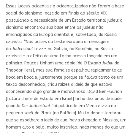
Esses judeus ocidentais e ocidentalizados não foram a base
social do sionismo, nascido em finais do século XIX
postulando a necessidade de um Estado territorial judeu; o
sionismo encontrou sua base entre os judeus não
emancipados da Europa oriental e, sobretudo, da Rússia
czarista: “Nos países do Leste europeu a mensagem
do
Judenstaat
teve – na Galizia, na Romênia, na Rússia
czarista – o efeito de uma tocha acessa lançada em um
palheiro. Poucos tinham uma cópia [de
O Estado Judeu
de
Theodor Herz], mas sua fama se espalhou rapidamente de
boca em boca e, justamente porque se falava tanto de um
texto desconhecido, criou raízes a ideia de que estava
acontecendo algo grande e maravilhoso. David Ben-Gurion
[futuro chefe de Estado em Israel] tinha dez anos de idade
quando
Der Judenstaat
foi publicado em Viena e vivia no
pequeno
shetl
de Plonk [na Polônia]. Muito depois lembrou
que se espalhara a ideia de que ‘havia chegado o Messias, um
homem alto e belo, muito instruído, nada menos do que um