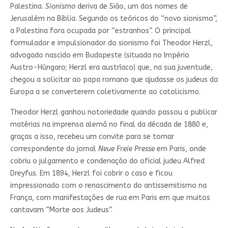
Palestina.
Sionismo
deriva de Sião, um dos nomes de
Jerusalém na Bíblia. Segundo os teóricos do “novo sionismo”,
a Palestina fora ocupada por “estranhos”. O principal
formulador e impulsionador do sionismo foi Theodor Herzl,
advogado nascido em Budapeste (situada no Império
Austro-Húngaro; Herzl era austríaco) que, na sua juventude,
chegou a solicitar ao papa romano que ajudasse os judeus da
Europa a se converterem coletivamente ao catolicismo.
Theodor Herzl ganhou notoriedade quando passou a publicar
matérias na imprensa alemã no final da década de 1880 e,
graças a isso, recebeu um convite para se tornar
correspondente do jornal
Neue Freie Presse
em Paris, onde
cobriu o julgamento e condenação do oficial judeu Alfred
Dreyfus. Em 1894, Herzl foi cobrir o caso e ficou
impressionado com o renascimento do antissemitismo na
França, com manifestações de rua em Paris em que muitos
cantavam “Morte aos Judeus”.