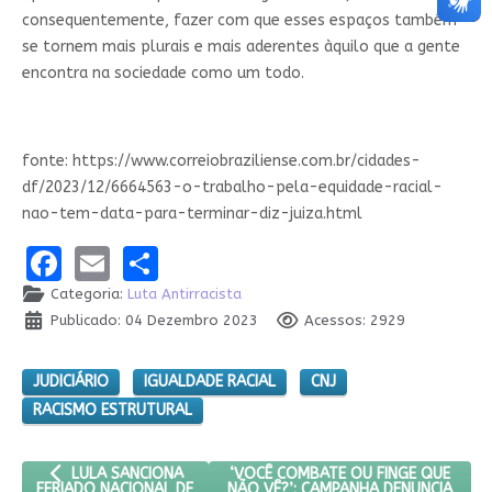
consequentemente, fazer com que esses espaços também
se tornem mais plurais e mais aderentes àquilo que a gente
encontra na sociedade como um todo.
fonte: https://www.correiobraziliense.com.br/cidades-
df/2023/12/6664563-o-trabalho-pela-equidade-racial-
nao-tem-data-para-terminar-diz-juiza.html
Facebook
Email
Share
Categoria:
Luta Antirracista
Publicado: 04 Dezembro 2023
Acessos: 2929
JUDICIÁRIO
IGUALDADE RACIAL
CNJ
RACISMO ESTRUTURAL
ARTIGO ANTERIOR: LULA SANCIONA FERIADO NACIONAL DE ZUM
PRÓXIMO ARTIGO: ‘VOCÊ COMBATE O
‘VOCÊ COMBATE OU FINGE QUE
LULA SANCIONA
NÃO VÊ?’: CAMPANHA DENUNCIA
FERIADO NACIONAL DE