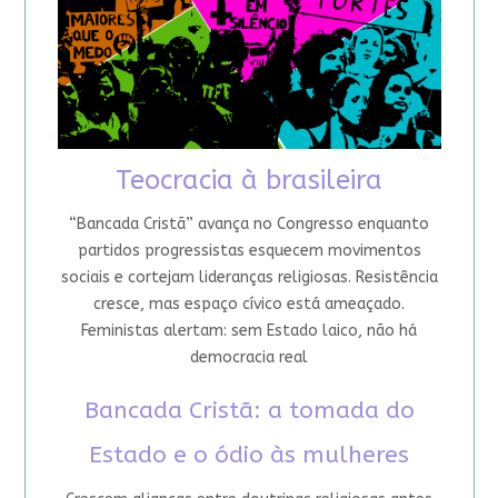
Teocracia à brasileira
“Bancada Cristã” avança no Congresso enquanto
partidos progressistas esquecem movimentos
sociais e cortejam lideranças religiosas. Resistência
cresce, mas espaço cívico está ameaçado.
Feministas alertam: sem Estado laico, não há
democracia real
Bancada Cristã: a tomada do
Estado e o ódio às mulheres