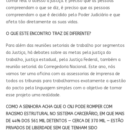
tornar real o acesso à justiça. É preciso que as pessoas
compreendam o que se diz, é preciso que as pessoas
compreendam o que é decidido pelo Poder Judiciário e que
afeta tão diretamente as suas vidas.
O QUE ESTE ENCONTRO TRAZ DE DIFERENTE?
Para além das reuniões setoriais de trabalho por segmentos
da Justiça, há debates sobre as metas pela justiça do
trabalho, justiça estadual, pela Justiça Federal, também a
reunião setorial da Corregedoria Nacional. Este ano, nós
vamos ter uma oficina com as assessorias de imprensa de
todos os tribunais para trabalharmos exatamente a questão
do pacto pela linguagem simples com o objetivo de tornar
esse projeto uma realidade.
COMO A SENHORA ACHA QUE O CNJ PODE ROMPER COM
RACISMO ESTRUTURAL NO SISTEMA CARCERÁRIO, EM QUE MAIS
DE 44% DOS 561 MIL DETENTOS — CERCA DE 370 MIL — ESTÃO
PRIVADOS DE LIBERDADE SEM QUE TENHAM SIDO