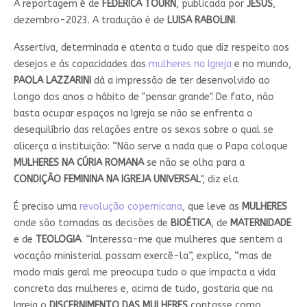
A reportagem é de
FEDERICA TOURN
, publicada por
JESUS
,
dezembro-2023. A tradução é de
LUISA RABOLINI
.
Assertiva, determinada e atenta a tudo que diz respeito aos
desejos e às capacidades das
mulheres na Igreja
e no mundo,
PAOLA LAZZARINI
dá a impressão de ter desenvolvido ao
longo dos anos o hábito de "pensar grande". De fato, não
basta ocupar espaços na Igreja se não se enfrenta o
desequilíbrio das relações entre os sexos sobre o qual se
alicerça a instituição: “Não serve a nada que o Papa coloque
MULHERES NA CÚRIA ROMANA
se não se olha para a
CONDIÇÃO FEMININA NA IGREJA UNIVERSAL
", diz ela.
É preciso uma
revolução copernicana
, que leve as
MULHERES
onde são tomadas as decisões de
BIOÉTICA
, de
MATERNIDADE
e de
TEOLOGIA
. “Interessa-me que mulheres que sentem a
vocação ministerial possam exercê-la”, explica, “mas de
modo mais geral me preocupa tudo o que impacta a vida
concreta das mulheres e, acima de tudo, gostaria que na
Igreja o
DISCERNIMENTO DAS MULHERES
contasse como