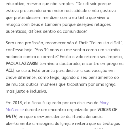
educativo, mesmo que não simples. “Decidi sair porque
estava procurando uma maior radicalidade e não gostava
que pretendessem me dizer como eu tinha que viver a
relação com Deus e também porque desejava relações
autênticas, difíceis dentro da comunidade."
Sem uma profissão, recomeçar não é fácil: “Foi muito difícil”,
confessa hoje. "Aos 30 anos eu me sentia como um salmão
nadando contra a corrente." Então a vida retoma seu ímpeto,
PAOLA LAZZARINI
termina o doutorado, encontra emprego na
ACLI
, se casa. Está pronta para dedicar a sua vocação em
chave diferente, como leiga, ligando o seu pensamento ao
de muitas outras mulheres que trabalham por uma Igreja
mais justa e inclusiva.
Em 2018, ela ficou fulgurada por um discurso de
Mary
McAleese
durante um encontro organizado por
VOICES OF
FAITH
, em que a ex-presidente da Irlanda denuncia
abertamente a misoginia da Igreja e reitera que as teólogas