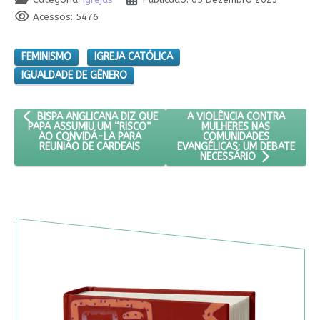
Acessos: 5476
FEMINISMO
IGREJA CATÓLICA
IGUALDADE DE GÊNERO
ARTIGO ANTERIOR: BISPA ANGLICANA DIZ QUE PAPA ASSUMIU UM
PRÓXIMO ARTIGO: A VIOLÊN
A VIOLÊNCIA CONTRA
BISPA ANGLICANA DIZ QUE
MULHERES NAS
PAPA ASSUMIU UM “RISCO”
COMUNIDADES
AO CONVIDÁ-LA PARA
EVANGÉLICAS: UM DEBATE
REUNIÃO DE CARDEAIS
NECESSÁRIO