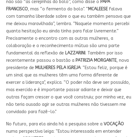
não são “as cerejinhas do bolo”, como disse o
PAPA
FRANCISCO
, mas “o fermento do bolo". “
MCALEESE
falava
com tamanha liberdade sobre o que eu também pensava que
me deixou maravilhada”, lembra. “Naquele momento percebi
quanta hesitação eu ainda tinha para falar livremente.”
Precisamente o encontro com as outras mulheres, a
colaboração e o reconhecimento mútuo são uma parte
fundamental da reflexão de
LAZZARINI
. Também por isso
recentemente passou o bastão a
PATRIZIA MORGANTE
, nova
presidente de
MULHERES PELA IGREJA
: “Estou feliz, porque é
um sinal que as mulheres têm uma forma diferente de
exercer a liderança", explica. “O poder não deve ser possuído,
mas exercido e é importante passar adiante e deixar que
outras façam crescer o que você construiu; por minha vez, eu
não teria ousado agir se outras mulheres não tivessem me
convidado para fazê-lo."
No futuro, para ela ainda há a pesquisa sobre a
VOCAÇÃO
numa perspectiva leiga: “Estou interessada em entender