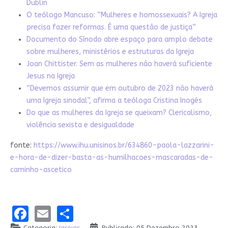
Dublin
O teólogo Mancuso: “Mulheres e homossexuais? A Igreja
precisa fazer reformas. É uma questão de justiça”
Documento do Sínodo abre espaço para amplo debate
sobre mulheres, ministérios e estruturas da Igreja
Joan Chittister. Sem as mulheres não haverá suficiente
Jesus na Igreja
“Devemos assumir que em outubro de 2023 não haverá
uma Igreja sinodal”, afirma a teóloga Cristina Inogés
Do que as mulheres da Igreja se queixam? Clericalismo,
violência sexista e desigualdade
fonte:
https://www.ihu.unisinos.br/634860-paola-lazzarini-
e-hora-de-dizer-basta-as-humilhacoes-mascaradas-de-
caminho-ascetico
Facebook
Email
Share
Categoria:
Igrejas
Publicado: 05 Dezembro 2023