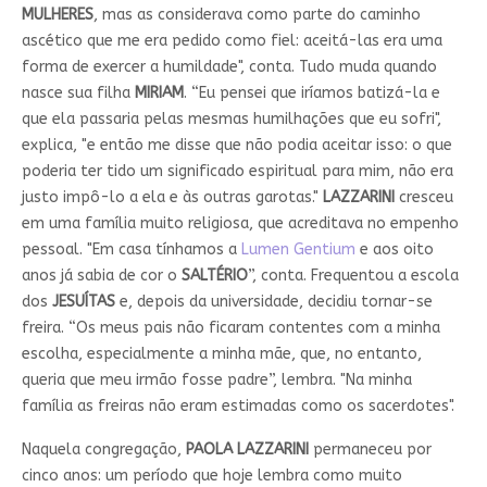
MULHERES
, mas as considerava como parte do caminho
ascético que me era pedido como fiel: aceitá-las era uma
forma de exercer a humildade", conta. Tudo muda quando
nasce sua filha
MIRIAM
. “Eu pensei que iríamos batizá-la e
que ela passaria pelas mesmas humilhações que eu sofri",
explica, "e então me disse que não podia aceitar isso: o que
poderia ter tido um significado espiritual para mim, não era
justo impô-lo a ela e às outras garotas."
LAZZARINI
cresceu
em uma família muito religiosa, que acreditava no empenho
pessoal. "Em casa tínhamos a
Lumen Gentium
e aos oito
anos já sabia de cor o
SALTÉRIO
”, conta. Frequentou a escola
dos
JESUÍTAS
e, depois da universidade, decidiu tornar-se
freira. “Os meus pais não ficaram contentes com a minha
escolha, especialmente a minha mãe, que, no entanto,
queria que meu irmão fosse padre”, lembra. "Na minha
família as freiras não eram estimadas como os sacerdotes".
Naquela congregação,
PAOLA LAZZARINI
permaneceu por
cinco anos: um período que hoje lembra como muito