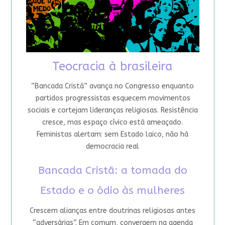
Teocracia à brasileira
“Bancada Cristã” avança no Congresso enquanto
partidos progressistas esquecem movimentos
sociais e cortejam lideranças religiosas. Resistência
cresce, mas espaço cívico está ameaçado.
Feministas alertam: sem Estado laico, não há
democracia real
Bancada Cristã: a tomada do
Estado e o ódio às mulheres
Crescem alianças entre doutrinas religiosas antes
“adversárias”. Em comum, convergem na agenda