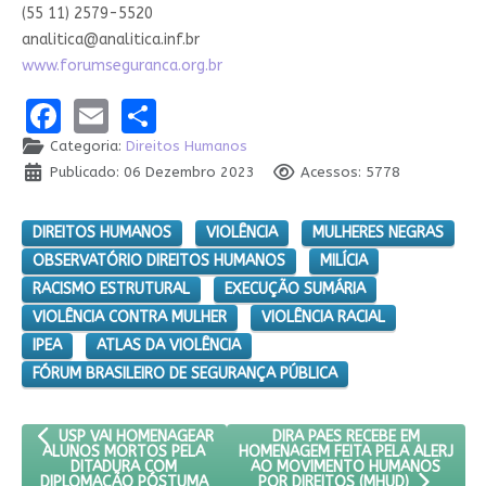
(55 11) 2579-5520
analitica@analitica.inf.br
www.forumseguranca.org.br
Facebook
Email
Share
Categoria:
Direitos Humanos
Publicado: 06 Dezembro 2023
Acessos: 5778
DIREITOS HUMANOS
VIOLÊNCIA
MULHERES NEGRAS
OBSERVATÓRIO DIREITOS HUMANOS
MILÍCIA
RACISMO ESTRUTURAL
EXECUÇÃO SUMÁRIA
VIOLÊNCIA CONTRA MULHER
VIOLÊNCIA RACIAL
IPEA
ATLAS DA VIOLÊNCIA
FÓRUM BRASILEIRO DE SEGURANÇA PÚBLICA
ARTIGO ANTERIOR: USP VAI HOMENAGEAR ALUNOS MORTOS PE
PRÓXIMO ARTIGO: DIRA PAES 
DIRA PAES RECEBE EM
USP VAI HOMENAGEAR
HOMENAGEM FEITA PELA ALERJ
ALUNOS MORTOS PELA
AO MOVIMENTO HUMANOS
DITADURA COM
DIPLOMAÇÃO PÓSTUMA
POR DIREITOS (MHUD)