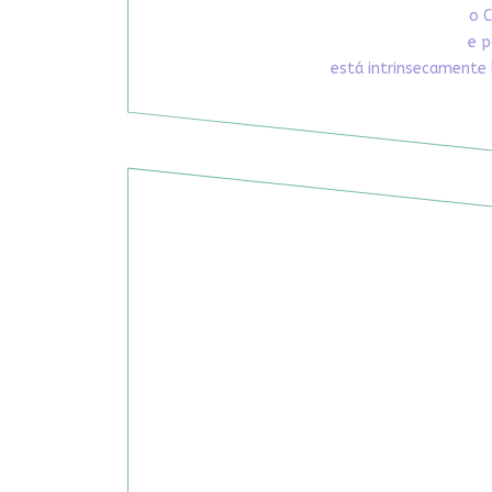
o C
e p
está intrinsecamente 