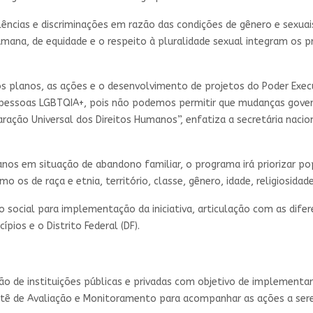
ências e discriminações em razão das condições de gênero e sexu
humana, de equidade e o respeito à pluralidade sexual integram os pri
s planos, as ações e o desenvolvimento de projetos do Poder Exec
as pessoas LGBTQIA+, pois não podemos permitir que mudanças gover
laração Universal dos Direitos Humanos”, enfatiza a secretária nac
os em situação de abandono familiar, o programa irá priorizar po
s de raça e etnia, território, classe, gênero, idade, religiosidade, d
ão social para implementação da iniciativa, articulação com as dif
pios e o Distrito Federal (DF).
ão de instituições públicas e privadas com objetivo de implementa
tê de Avaliação e Monitoramento para acompanhar as ações a sere