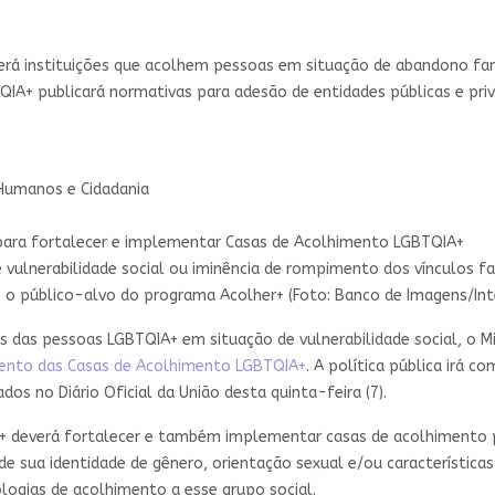
cerá instituições que acolhem pessoas em situação de abandono famil
TQIA+ publicará normativas para adesão de entidades públicas e p
 Humanos e Cidadania
vulnerabilidade social ou iminência de rompimento dos vínculos fa
ão o público-alvo do programa Acolher+ (Foto: Banco de Imagens/Int
s das pessoas LGBTQIA+ em situação de vulnerabilidade social, o Mi
mento das Casas de Acolhimento LGBTQIA+
. A política pública irá c
dos no Diário Oficial da União desta quinta-feira (7).
 + deverá fortalecer e também implementar casas de acolhimento 
e sua identidade de gênero, orientação sexual e/ou característic
gias de acolhimento a esse grupo social.