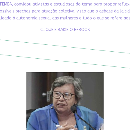
FEMEA, convidou ativistas e estudiosas do tema para propor refle
ossíveis brechas para atuação coletiva, visto que o debate da laici
ligado à autonomia sexual das mulheres e tudo o que se refere aos 
CLIQUE E BAIXE O E-BOOK