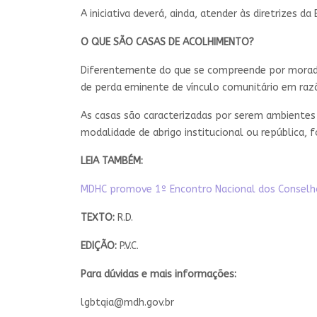
A iniciativa deverá, ainda, atender às diretrizes 
O QUE SÃO CASAS DE ACOLHIMENTO?
Diferentemente do que se compreende por moradia
de perda eminente de vínculo comunitário em razã
As casas são caracterizadas por serem ambientes
modalidade de abrigo institucional ou república, 
LEIA TAMBÉM:
MDHC promove 1º Encontro Nacional dos Conselhos 
TEXTO:
R.D.
EDIÇÃO:
P.V.C.
Para dúvidas e mais informações:
lgbtqia@mdh.gov.br