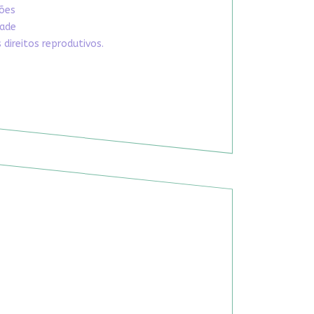
xões
dade
direitos reprodutivos.