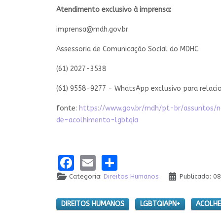
Atendimento exclusivo à imprensa:
imprensa@mdh.gov.br
Assessoria de Comunicação Social do MDHC
(61) 2027-3538
(61) 9558-9277 - WhatsApp exclusivo para relac
fonte:
h
ttps://www.gov.br/
mdh/pt-br/assuntos/n
de-acolhimento-lgbtqia
Facebook
Email
Share
Categoria:
Direitos Humanos
Publicado: 
DIREITOS HUMANOS
LGBTQIAPN+
ACOLHE