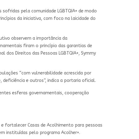
ais sofridas pela comunidade LGBTQIA+ de modo
ncípios da iniciativa, com foco na laicidade do
utivo observem a importância da
namentais firam o princípio das garantias de
ional dos Direitos das Pessoas LGBTQIA+, Symmy
pulações “com vulnerabilidade acrescida por
eficiência e outros”, indica a portaria oficial.
erentes esferas governamentais, cooperação
r e fortalecer Casas de Acolhimento para pessoas
m instituídas pelo programa Acolher+.