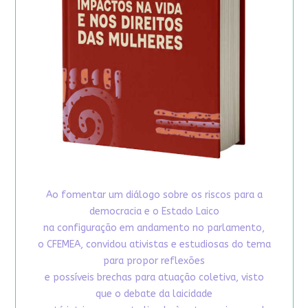
Ao fomentar um diálogo sobre os riscos para a
democracia e o Estado Laico
na configuração em andamento no parlamento,
o CFEMEA, convidou ativistas e estudiosas do tema
para propor reflexões
e possíveis brechas para atuação coletiva, visto
que o debate da laicidade