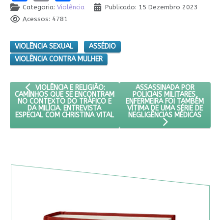
Categoria:
Violência
Publicado: 15 Dezembro 2023
Acessos: 4781
VIOLÊNCIA SEXUAL
ASSÉDIO
VIOLÊNCIA CONTRA MULHER
ARTIGO ANTERIOR: VIOLÊNCIA E RELIGIÃO: CAMINHOS QUE SE
PRÓXIMO ARTIGO: ASSASSI
ASSASSINADA POR
VIOLÊNCIA E RELIGIÃO:
POLICIAIS MILITARES,
CAMINHOS QUE SE ENCONTRAM
ENFERMEIRA FOI TAMBÉM
NO CONTEXTO DO TRÁFICO E
VÍTIMA DE UMA SÉRIE DE
DA MILÍCIA. ENTREVISTA
NEGLIGÊNCIAS MÉDICAS
ESPECIAL COM CHRISTINA VITAL