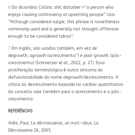
6
Do dicionário Collins: shit disturber =“a person who
enjoys causing controversy or upsetting people”. Uso:
“Although considered vulgar, this phrase is nonetheless
commonly used and is generally not thought offensive
enough to be considered taboo”.
7
Em inglês, são usados também, em vez de
degrowth,
agrowth
(acrescimento”) e
post-growth
. (pós-
crescimento) (Schmelzer
et al
., 2022, p. 27). Essa
proliferação terminológica é outro sintoma da
disfuncionalidade do nome
degrowth
/decrescimento. A
crítica ao decrescimento baseada no caráter quantitativo
do conceito vale também para o acrescimento e o pós-
crescimento.
REFERÊNCIAS
Ariès, Paul. La décroissance, un mot-obus.
La
Décroissance
26, 2005.