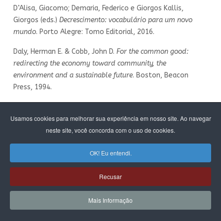
D’Alisa, Giacomo; Demaria, Federico e Giorgos Kallis,
Giorgos (eds.)
Decrescimento: vocabulário para um novo
mundo
. Porto Alegre: Tomo Editorial, 2016.
Daly, Herman E. & Cobb, John D.
For the common good:
redirecting the economy toward community, the
environment and a sustainable future
. Boston, Beacon
Press, 1994.
Fioramonti, Lorenzo.
Gross Domestic Problem: the politics
Usamos cookies para melhorar sua experiência em nosso site. Ao navegar
behind the world’s most powerful number
. Londres: Zed
neste site, você concorda com o uso de cookies.
Books, 2013.
Foster, John Bellamy.
Capitalism and degrowth: an
OK! Eu entendi.
impossibility theorem.
Monthly Review
,
62
(8), Janeiro 2011.
Recusar
Georgescu-Roegen, Nicholas.
The Entropy Law and the
economic process
. Harvard: Harvard U.P., 1971.
Mais Informação
‒‒‒‒‒‒‒‒‒‒‒‒. The entropy law and the economic process