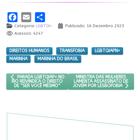
Facebook
Email
Share
Categoria:
LGBTQI+
Publicado: 16 Dezembro 2023
Acessos: 4247
DIREITOS HUMANOS
TRANSFOBIA
LGBTQIAPN+
MARINHA
MARINHA DO BRASIL
ARTIGO ANTERIOR: PARADA LGBTQIAP+ NO RIO REIVINDICA O DI
PRÓXIMO ARTIGO: MINISTRA D
MINISTRA DAS MULHERES
PARADA LGBTQIAP+ NO
LAMENTA ASSASSINATO DE
RIO REIVINDICA O DIREITO
DE “SER VOCÊ MESMO”
JOVEM POR LESBOFOBIA