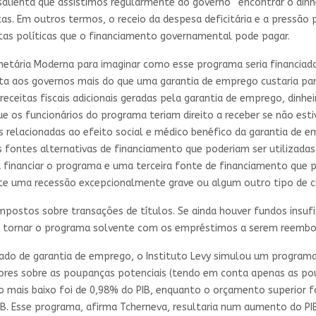
salienta que assistimos regularmente ao governo “encontrar o dinh
itas. Em outros termos, o receio da despesa deficitária e a press
rtas políticas que o financiamento governamental pode pagar.
onetária Moderna para imaginar como esse programa seria financia
ta aos governos mais do que uma garantia de emprego custaria pa
eceitas fiscais adicionais geradas pela garantia de emprego, dinhei
e os funcionários do programa teriam direito a receber se não e
s relacionadas ao efeito social e médico benéfico da garantia de 
fontes alternativas de financiamento que poderiam ser utilizadas
 financiar o programa e uma terceira fonte de financiamento que po
nte uma recessão excepcionalmente grave ou algum outro tipo de c
ostos sobre transações de títulos. Se ainda houver fundos insufici
a tornar o programa solvente com os empréstimos a serem reembols
ado de garantia de emprego, o Instituto Levy simulou um program
res sobre as poupanças potenciais (tendo em conta apenas as poup
 mais baixo foi de 0,98% do PIB, enquanto o orçamento superior f
PIB. Esse programa, afirma Tcherneva, resultaria num aumento do P