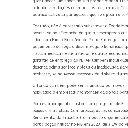
quantidades ilimitadas da sua própria moeda. Ela 
bilionárias reduções de impostos ou guerras infin
política utilizada por aqueles que se opõem a ce
Contudo, não é necessário subscrever a Teoria M
baseia-se na afirmação de que o desemprego cus
criaria um Fundo Fiduciário de Pleno Emprego com r
pagamento de seguro desemprego e benefícios qu
fiscal imediatamente anterior, e outras economia
garantia de emprego do NJFAN também inclui duas 
descrita acima ser incompleta ou inadequada para
acabasse, se houvesse escassez de dinheiro dura
O fundo também pode ser financiado por novos imp
habilitado a emprestar montantes adicionais par
Para estimar quanto custaria um programa de Est
baixas e mais altas. Com pressupostos conservado
Rendimento do Trabalho), o impacto orçamentário
participação militar no PIB em 2023, de 3,1% do 