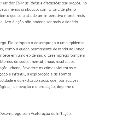
ramas dos EUA; as ideias e discussões que propõe, no
 pelo menos simbólico, com a ideia de pleno
ienta que se trata de um imperativo moral, mais
 livro à ação não poderia ser mais visionário.
ego. Ela compara o desemprego a uma epidemia
das, como a queda permanente da renda ao longo
o acontece em uma epidemia, o desemprego também
roblemas de saúde mental, maus resultados
dação urbana, favorece os crimes violentos e
çado e infantil, a exploração e as formas
dade e da exclusão social que, por sua vez,
gicas, a inovação e a produção, deprime o
e Desemprego sem Aceleração da Inflação,