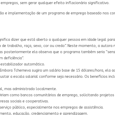
empregos, sem gerar qualquer efeito inflacionário significativo.
pção e implementação de um programa de emprego baseado nos con
gnifica dizer que está aberto a qualquer pessoa em idade legal para
e trabalho, raça, sexo, cor ou credo”. Neste momento, a autora n
mas posteriormente ela observa que o programa também seria “sensí
m deficiência”.
estabilizador automático.
. Embora Tcherneva sugira um salário base de 15 dólares/hora, ela 
star a escala salarial conforme seja necessário. Os benefícios incl
al, mas administrado localmente.
viriam como bancos comunitários de emprego, solicitando projetos 
resas sociais e cooperativas.
erviço público, especialmente nos empregos de assistência.
amento, educação, credenciamento e aprendizagem.