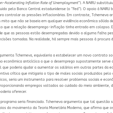
n-Accelerating Inflation Rate of Unemployment
”). A NAIRU substitu
ido pelo Banco Central estadunidense (o “Fed”). O apoio à NAIRU 
a controlar as pressões inflacionárias. Em contraste, Tcherneva 
mito que não se baseia em qualquer evidência econômica sólida de
ento que a relação desemprego-inflação tinha entrado em colapso
l de que as pessoas estão desempregadas devido a alguma falha pes
ecisões tomadas. Na realidade, há sempre mais pessoas à procura
rgumenta Tcherneva, equivaleria a estabelecer um novo contrato 
ção econômica anticíclica a que o desemprego supostamente serve 
l que poderia ajudar a aumentar os salários em outras partes da 
tiva crítica que mitigaria o tipo de males sociais produzidos pel
icos, seria um instrumento para resolver problemas sociais e eco
 proporcionando empregos voltados ao cuidado do meio ambiente, 
deria oferecer.
rograma seria financiado. Tcherneva argumenta que tal questão s
cípios do movimento da Teoria Monetária Moderna, que afirma que o