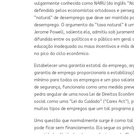
vulgarmente conhecida como NAIRU (do inglês “
No
defendido pelos economistas ortodoxos e persegu
“natural” de desemprego que deve ser mantida par
desemprego. O argumento da “taxa natural” é um 
Jerome Powell, salienta ela, admitiu sob juram
difundida entre os políticos e o público em gera
educação inadequada ou maus incentivos e más d
no pico do ciclo econômico.
Estabelecer uma garantia estatal do emprego, a
garantia de emprego proporcionaria a estabiliza
mínimo para todos os empregos e um piso salaria
de segurança, funcionaria como uma medida preven
pedra angular de uma nova Lei de Direitos Econôm
social como uma “Lei do Cuidado” (“Cares Act”),
muitos tipos de empregos que um tal programa po
Uma questão que normalmente surge é como tal p
pode ficar sem financiamento. Ela segue os prin