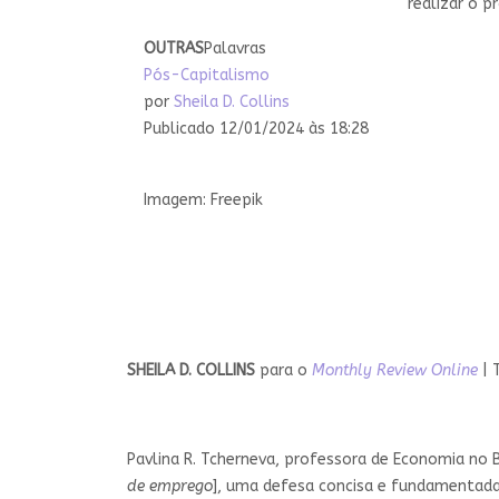
realizar o 
OUTRAS
Palavras
Pós-Capitalismo
por
Sheila D. Collins
Publicado 12/01/2024 às 18:28
Imagem: Freepik
SHEILA D. COLLINS
para o
Monthly Review Online
| 
Pavlina R. Tcherneva, professora de Economia no B
de emprego
], uma defesa concisa e fundamentad