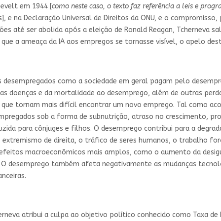
sevelt em 1944 [
como neste caso, o texto faz referência a leis e prog
], e na Declaração Universal de Direitos da ONU, e o compromisso,
es até ser abolida após a eleição de Ronald Reagan, Tcherneva sal
que a ameaça da IA ​aos empregos se tornasse visível, o apelo deste
os desempregados como a sociedade em geral pagam pelo desempr
das doenças e da mortalidade ao desemprego, além de outras per
rção que tornam mais difícil encontrar um novo emprego. Tal com
empregados sob a forma de subnutrição, atraso no crescimento, p
duzida para cônjuges e filhos. O desemprego contribui para a degra
extremismo de direita, o tráfico de seres humanos, o trabalho for
feitos macroeconômicos mais amplos, como o aumento da desigual
as. O desemprego também afeta negativamente as mudanças tecnoló
nceiras.
erneva atribui a culpa ao objetivo político conhecido como Taxa d