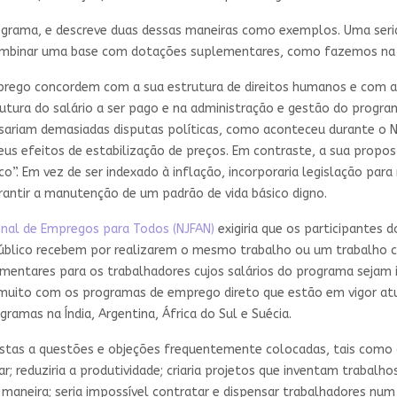
 programa, e descreve duas dessas maneiras como exemplos. Uma seri
combinar uma base com dotações suplementares, como fazemos na 
rego concordem com a sua estrutura de direitos humanos e com 
rutura do salário a ser pago e na administração e gestão do prog
sariam demasiadas disputas políticas, como aconteceu durante o 
seus efeitos de estabilização de preços. Em contraste, a sua propo
”. Em vez de ser indexado à inflação, incorporaria legislação par
rantir a manutenção de um padrão de vida básico digno.
nal de Empregos para Todos (NJFAN)
exigiria que os participantes
r público recebem por realizarem o mesmo trabalho ou um trabalh
mentares para os trabalhadores cujos salários do programa sejam i
r muito com os programas de emprego direto que estão em vigor 
ramas na Índia, Argentina, África do Sul e Suécia.
postas a questões e objeções frequentemente colocadas, tais como
r; reduziria a produtividade; criaria projetos que inventam trabalho
aneira; seria impossível contratar e dispensar trabalhadores num