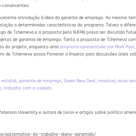
o convincentes.
xcelente introdução à ideia da garantia de emprego. Ao mesmo tem
lação a determinadas características do programa. Talvez a difere
rego de Tcherneva e a proposta pelo NJFAN possa ser discutida futu
rojetos de garantia de emprego. Tanto a proposta de Tcherneva co
res do projeto, enquanto uma
proposta apresentada por Mark Paul, 
ivro de Tcherneva possa fornecer o ímpeto para discussões úteis so
 estatal
,
garantia de emprego
,
Green New Deal
,
mautrad
,
nova teo
e
,
trabalho com o cuidado
Paterson University e autora de livros e artigos sobre política amer
smo/aalternativa-do-trabalho-digno-garantido/