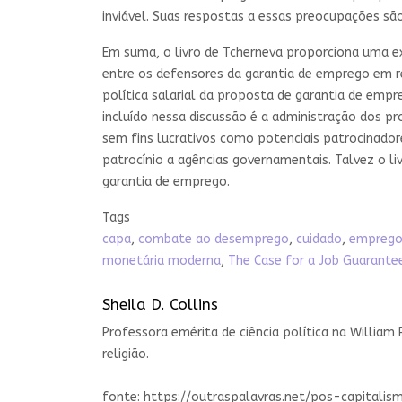
inviável. Suas respostas a essas preocupações sã
Em suma, o livro de Tcherneva proporciona uma e
entre os defensores da garantia de emprego em re
política salarial da proposta de garantia de emp
incluído nessa discussão é a administração dos p
sem fins lucrativos como potenciais patrocinado
patrocínio a agências governamentais. Talvez o l
garantia de emprego.
Tags
capa
,
combate ao desemprego
,
cuidado
,
emprego
monetária moderna
,
The Case for a Job Guarante
Sheila D. Collins
Professora emérita de ciência política na William 
religião.
fonte: https://outraspalavras.net/pos-capitali