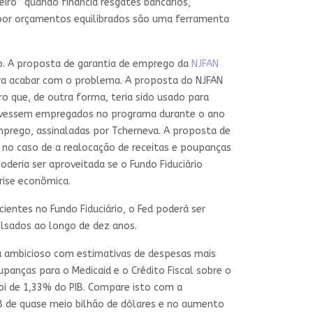
eiro” quando financia resgates bancários,
ão por orçamentos equilibrados são uma ferramenta
do. A proposta de garantia de emprego da
NJFAN
ra acabar com o problema. A proposta do NJFAN
ro que, de outra forma, teria sido usado para
stivessem empregados no programa durante o ano
emprego, assinaladas por Tcherneva. A proposta de
 no caso de a realocação de receitas e poupanças
deria ser aproveitada se o Fundo Fiduciário
rise econômica.
entes no Fundo Fiduciário, o Fed poderá ser
ados ​​ao longo de dez anos.
a ambicioso com estimativas de despesas mais
anças para o Medicaid e o Crédito Fiscal sobre o
oi de 1,33% do PIB. Compare isto com a
IB de quase meio bilhão de dólares e no aumento