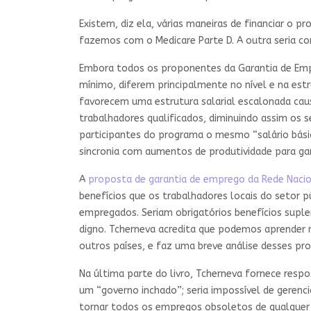
Existem, diz ela, várias maneiras de financiar o
fazemos com o Medicare Parte D. A outra seria 
Embora todos os proponentes da Garantia de Emp
mínimo, diferem principalmente no nível e na est
favorecem uma estrutura salarial escalonada cau
trabalhadores qualificados, diminuindo assim os 
participantes do programa o mesmo “salário básico
sincronia com aumentos de produtividade para ga
A
proposta de garantia de emprego da Rede Nacio
benefícios que os trabalhadores locais do seto
empregados. Seriam obrigatórios benefícios suple
digno. Tcherneva acredita que podemos aprende
outros países, e faz uma breve análise desses prog
Na última parte do livro, Tcherneva fornece res
um “governo inchado”; seria impossível de gerencia
tornar todos os empregos obsoletos de qualquer m