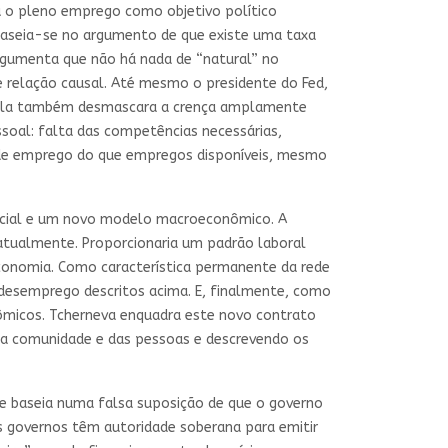
iu o pleno emprego como objetivo político
baseia-se no argumento de que existe uma taxa
argumenta que não há nada de “natural” no
 relação causal. Até mesmo o presidente do Fed,
. Ela também desmascara a crença amplamente
soal: falta das competências necessárias,
 de emprego do que empregos disponíveis, mesmo
social e um novo modelo macroeconômico. A
atualmente. Proporcionaria um padrão laboral
economia. Como característica permanente da rede
o desemprego descritos acima. E, finalmente, como
nômicos. Tcherneva enquadra este novo contrato
da comunidade e das pessoas e descrevendo os
e baseia numa falsa suposição de que o governo
s governos têm autoridade soberana para emitir