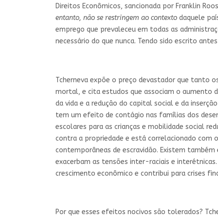
Direitos Econômicos, sancionada por Franklin Roo
entanto, não se restringem ao contexto
daquele país
emprego que prevaleceu em todas as administraçõ
necessário do que nunca. Tendo sido escrito antes 
Tcherneva expõe o preço devastador que tanto 
mortal, e cita estudos que associam o aumento 
da vida e a redução do capital social e da inse
tem um efeito de contágio nas famílias dos des
escolares para as crianças e mobilidade social re
contra a propriedade e está correlacionado com o 
contemporâneas de escravidão. Existem também e
exacerbam as tensões inter-raciais e interétnic
crescimento econômico e contribui para crises fina
Por que esses efeitos nocivos são tolerados? Tch