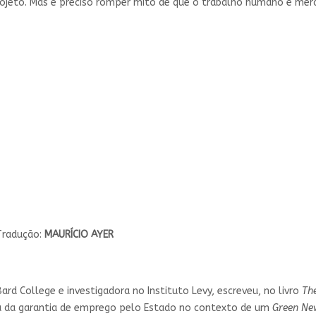
projeto. Mas é preciso romper mito de que o trabalho humano é mer
Tradução:
MAURÍCIO AYER
ard College e investigadora no Instituto Levy, escreveu, no livro
Th
a da garantia de emprego pelo Estado no contexto de um
Green Ne