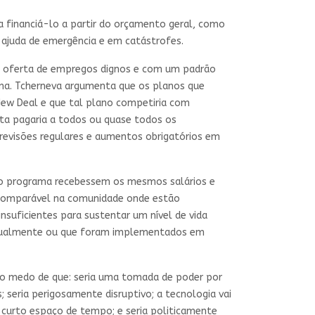
a financiá-lo a partir do orçamento geral, como
ajuda de emergência e em catástrofes.
a oferta de empregos dignos e com um padrão
rama. Tcherneva argumenta que os planos que
New Deal e que tal plano competiria com
sta pagaria a todos ou quase todos os
a revisões regulares e aumentos obrigatórios em
 do programa recebessem os mesmos salários e
o comparável na comunidade onde estão
nsuficientes para sustentar um nível de vida
atualmente ou que foram implementados em
 o medo de que: seria uma tomada de poder por
s; seria perigosamente disruptivo; a tecnologia vai
 curto espaço de tempo; e seria politicamente