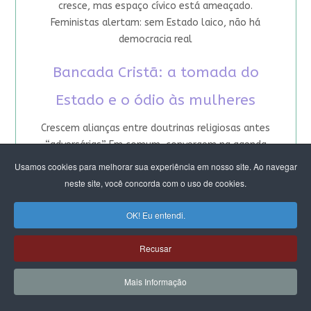
cresce, mas espaço cívico está ameaçado.
Feministas alertam: sem Estado laico, não há
democracia real
Bancada Cristã: a tomada do
Estado e o ódio às mulheres
Crescem alianças entre doutrinas religiosas antes
“adversárias”. Em comum, convergem na agenda
moral de que a reivindicação pela autonomia
Usamos cookies para melhorar sua experiência em nosso site. Ao navegar
feminina foi longe demais. Articulação objetiva
neste site, você concorda com o uso de cookies.
alcançar o Colégio de Líderes do Congresso e o
controle da pauta legislativa
OK! Eu entendi.
Congresso: Por onde avançam as
Recusar
bancadas religiosas
Mais Informação
Pauta da “retidão moral” sob mando masculino