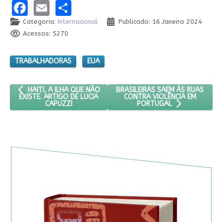
Facebook
Email
Share
Categoria:
Internacional
Publicado: 16 Janeiro 2024
Acessos: 5270
TRABALHADORAS
EUA
ARTIGO ANTERIOR: HAITI, A ILHA QUE NÃO EXISTE. ARTIGO DE L
PRÓXIMO ARTIGO: BRASILEIRAS 
BRASILEIRAS SAEM ÀS RUAS
HAITI, A ILHA QUE NÃO
CONTRA VIOLÊNCIA EM
EXISTE. ARTIGO DE LUCIA
CAPUZZI
PORTUGAL