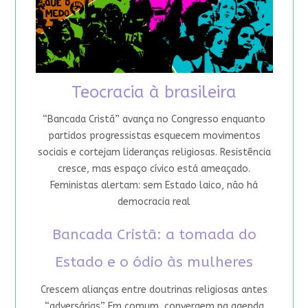
Teocracia à brasileira
“Bancada Cristã” avança no Congresso enquanto
partidos progressistas esquecem movimentos
sociais e cortejam lideranças religiosas. Resistência
cresce, mas espaço cívico está ameaçado.
Feministas alertam: sem Estado laico, não há
democracia real
Bancada Cristã: a tomada do
Estado e o ódio às mulheres
Crescem alianças entre doutrinas religiosas antes
“adversárias”. Em comum, convergem na agenda