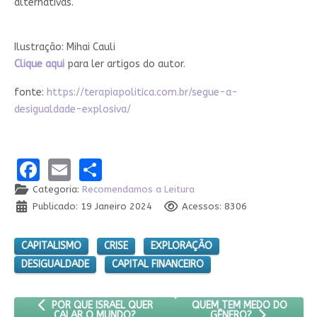
alternativas.
Ilustração: Mihai Cauli
Clique aqui
para ler artigos do autor.
fonte:
https://terapiapolitica.com.br/segue-a-
desigualdade-explosiva/
Facebook
Email
Share
Categoria:
Recomendamos a Leitura
Publicado: 19 Janeiro 2024
Acessos: 8306
CAPITALISMO
CRISE
EXPLORAÇÃO
DESIGUALDADE
CAPITAL FINANCEIRO
ARTIGO ANTERIOR: POR QUE ISRAEL QUER CALAR O MUNDO?
PRÓXIMO ARTIGO: QUEM T
QUEM TEM MEDO DO
POR QUE ISRAEL QUER
CALAR O MUNDO?
GÊNERO?