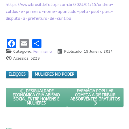
https://www.brasildefatopr.com.br/2024/01/15/andrea-
caldas-e-primeiro-nome-apontado-pelo-psol-para-
disputa-a-prefeitura-de-curitiba
Facebook
Email
Share
Categoria:
Feminismo
Publicado: 19 Janeiro 2024
Acessos: 5229
ELEIÇÕES
MULHERES NO PODER
ARTIGO ANTERIOR: DESIGUALDADE ECONÔMICA CRIA ABISM
PRÓXIMO ARTIGO: FARMÁCI
FARMÁCIA POPULAR
DESIGUALDADE
COMEÇA A DISTRIBUIR
ECONÔMICA CRIA ABISMO
ABSORVENTES GRATUITOS
SOCIAL ENTRE HOMENS E
MULHERES