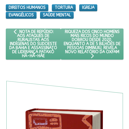
DIREITOS HUMANOS
TORTURA
IGREJA
EVANGÉLICOS
SAÚDE MENTAL
ARTIGO ANTERIOR: NOTA DE REPÚDIO: AOS ATAQUES DE RURA
PRÓXIMO ARTIGO: RIQUEZA DOS C
RIQUEZA DOS CINCO HOMENS
NOTA DE REPÚDIO:
MAIS RICOS DO MUNDO
AOS ATAQUES DE
DOBROU DESDE 2020,
RURALISTAS AOS
ENQUANTO A DE 5 BILHÕES DE
INDÍGENAS DO SUDOESTE
PESSOAS DIMINUIU, REVELA
DA BAHIA E ASSASSINATO
NOVO RELATÓRIO DA OXFAM
DE LIDERANÇA PATAXÓ
HÃ-HÃ-HÃE