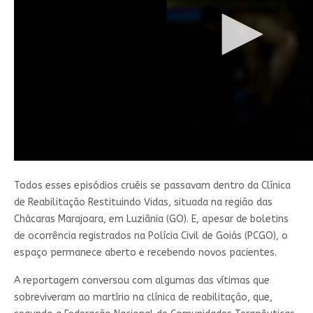
Todos esses episódios cruéis se passavam dentro da Clínica
de Reabilitação Restituindo Vidas, situada na região das
Chácaras Marajoara, em Luziânia (GO). E, apesar de boletins
de ocorrência registrados na Polícia Civil de Goiás (PCGO), o
espaço permanece aberto e recebendo novos pacientes.
A reportagem conversou com algumas das vítimas que
sobreviveram ao martírio na clínica de reabilitação, que,