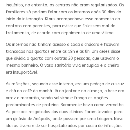
inquérito, no entanto, os centros não eram regularizados. Os
familiares só podiam falar com os internos após 30 dias do
início da internação. Klaus acompanhava esse momento do
contato com parentes, para evitar que falassem mal do
tratamento, de acordo com depoimento de uma vítima.
Os internos não tinham acesso a toda a chácara e ficavam
trancados nos quartos entre as 19h e as 8h. Um deles disse
que dividia o quarto com outras 20 pessoas, que usavam o
mesmo banheiro. O vaso sanitário vivia entupido e o cheiro
era insuportável.
As refeições, segundo esse interno, era um pedaço de cuscuz
e chá no café da manhã. Já no jantar e no almoço, a base era
arroz e macarrão, sendo salsicha e frango as opções
predominantes de proteína. Raramente havia carne vermelha.
As pessoas resgatadas das duas clínicas foram levadas para
um ginásio de Anápolis, onde passam por uma triagem. Nove
idosos tiveram de ser hospitalizados por causa de infecções